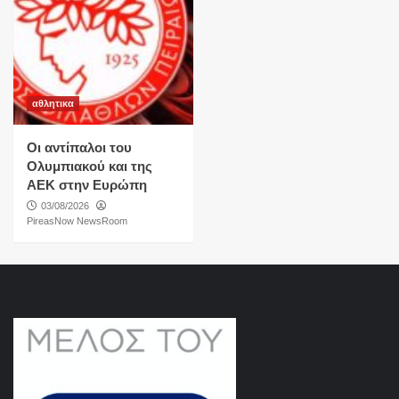
αθλητικα
Οι αντίπαλοι του
Ολυμπιακού και της
ΑΕΚ στην Ευρώπη
03/08/2026
PireasNow NewsRoom