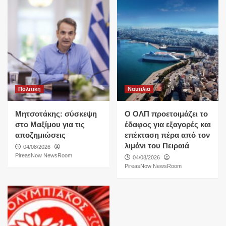
Πολιτικη
Ναυτιλια
Μητσοτάκης: σύσκεψη
O ΟΛΠ προετοιμάζει το
στο Μαξίμου για τις
έδαφος για εξαγορές και
αποζημιώσεις
επέκταση πέρα από τον
λιμάνι του Πειραιά
04/08/2026
PireasNow NewsRoom
04/08/2026
PireasNow NewsRoom