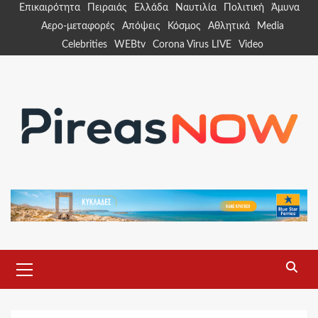
Skip
Επικαιρότητα
Πειραιάς
Ελλάδα
Ναυτιλία
Πολιτική
Άμυνα
to
Αερο-μεταφορές
Απόψεις
Κόσμος
Αθλητικά
Media
content
Celebrities
WEBtv
Corona Virus LIVE
Video
Primary
Menu