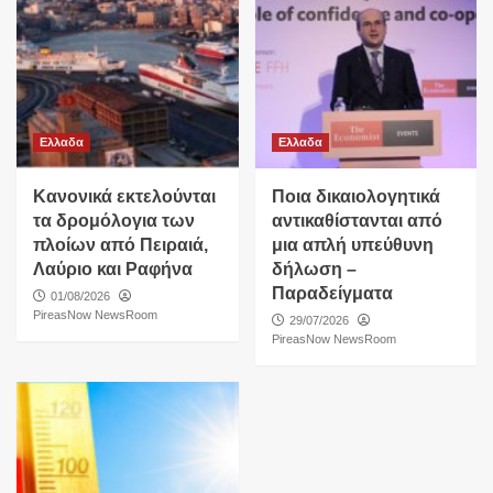
Ελλαδα
Ελλαδα
Κανονικά εκτελούνται
Ποια δικαιολογητικά
τα δρομόλογια των
αντικαθίστανται από
πλοίων από Πειραιά,
μια απλή υπεύθυνη
Λαύριο και Ραφήνα
δήλωση –
Παραδείγματα
01/08/2026
PireasNow NewsRoom
29/07/2026
PireasNow NewsRoom