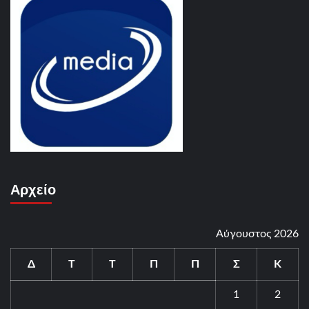
Αρχείο
Αύγουστος 2026
Δ
Τ
Τ
Π
Π
Σ
Κ
1
2