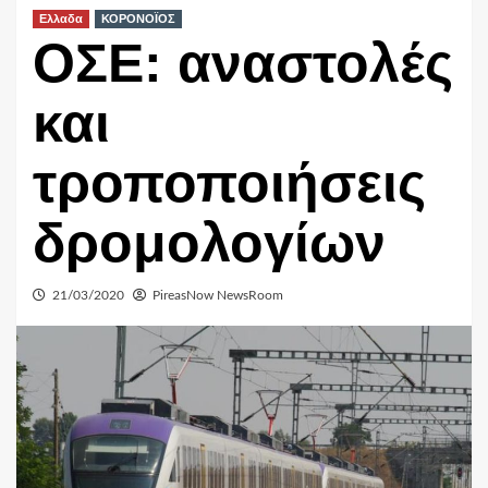
Ελλαδα
ΚΟΡΟΝΟΪΟΣ
ΟΣΕ: αναστολές
και
τροποποιήσεις
δρομολογίων
21/03/2020
PireasNow NewsRoom