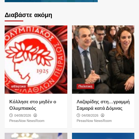
Διαβάστε ακόμη
αθλητικα
Πολιτικη
Κόλλησε στο μηδέν ο
Λαζαρίδης στη…γραμμή
Ολυμπιακός
Σαμαρά κατά Δόμνας
04/08/2026
04/08/2026
PireasNow NewsRoom
PireasNow NewsRoom