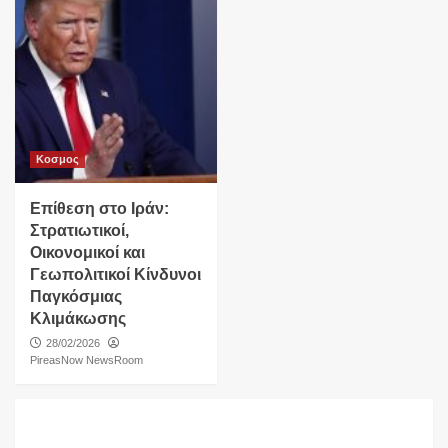
Κοσμος
Επίθεση στο Ιράν:
Στρατιωτικοί,
Οικονομικοί και
Γεωπολιτικοί Κίνδυνοι
Παγκόσμιας
Κλιμάκωσης
28/02/2026
PireasNow NewsRoom