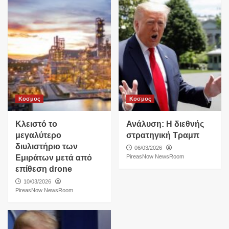
Κοσμος
Κοσμος
Κλειστό το
Ανάλυση: Η διεθνής
μεγαλύτερο
στρατηγική Τραμπ
διυλιστήριο των
06/03/2026
Εμιράτων μετά από
PireasNow NewsRoom
επίθεση drone
10/03/2026
PireasNow NewsRoom