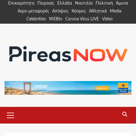
Skip
Επικαιρότητα
Πειραιάς
Ελλάδα
Ναυτιλία
Πολιτική
Άμυνα
to
Αερο-μεταφορές
Απόψεις
Κόσμος
Αθλητικά
Media
content
Celebrities
WEBtv
Corona Virus LIVE
Video
Primary
Menu