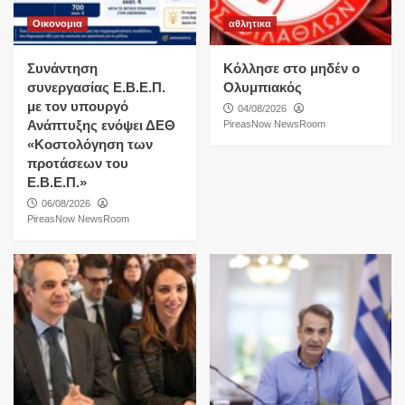
Οικονομια
αθλητικα
Συνάντηση
Κόλλησε στο μηδέν ο
συνεργασίας Ε.Β.Ε.Π.
Ολυμπιακός
με τον υπουργό
04/08/2026
Ανάπτυξης ενόψει ΔΕΘ
PireasNow NewsRoom
«Κοστολόγηση των
προτάσεων του
Ε.Β.Ε.Π.»
06/08/2026
PireasNow NewsRoom