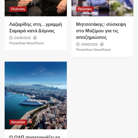
Πολιτικη
Πολιτικη
Λαζαρίδης στη…γραμμή
Μητσοτάκης: σύσκεψη
Σαμαρά κατά Δόμνας
στο Μαξίμου για τις
αποζημιώσεις
04/08/2026
PireasNow NewsRoom
04/08/2026
PireasNow NewsRoom
Ναυτιλια
O ΟΛΠ προετοιμάζει το