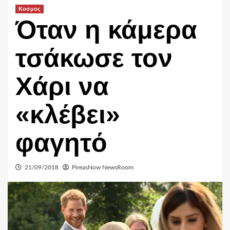
Κοσμος
Όταν η κάμερα
τσάκωσε τον
Χάρι να
«κλέβει»
φαγητό
21/09/2018
PireasNow NewsRoom