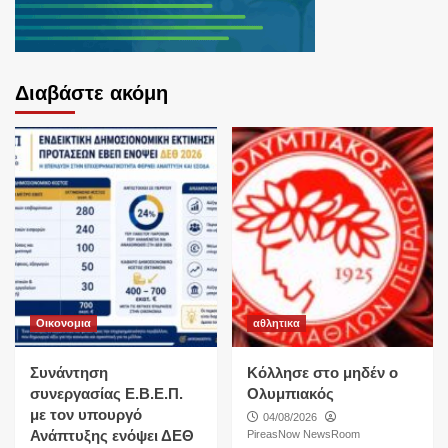
Διαβάστε ακόμη
Οικονομια
αθλητικα
Συνάντηση
Κόλλησε στο μηδέν ο
συνεργασίας Ε.Β.Ε.Π.
Ολυμπιακός
με τον υπουργό
04/08/2026
Ανάπτυξης ενόψει ΔΕΘ
PireasNow NewsRoom