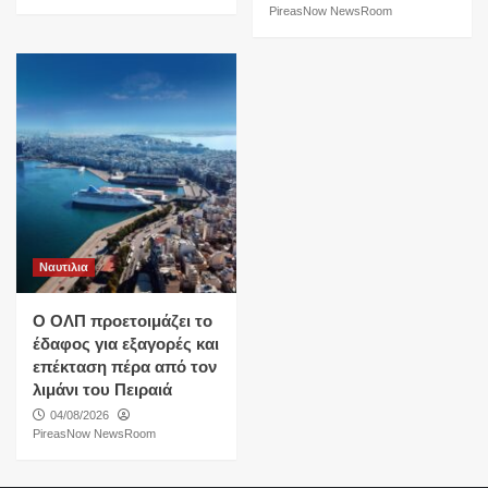
PireasNow NewsRoom
Ναυτιλια
O ΟΛΠ προετοιμάζει το
έδαφος για εξαγορές και
επέκταση πέρα από τον
λιμάνι του Πειραιά
04/08/2026
PireasNow NewsRoom