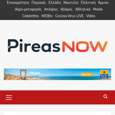
Skip
Επικαιρότητα
Πειραιάς
Ελλάδα
Ναυτιλία
Πολιτική
Άμυνα
to
Αερο-μεταφορές
Απόψεις
Κόσμος
Αθλητικά
Media
content
Celebrities
WEBtv
Corona Virus LIVE
Video
Primary
Menu