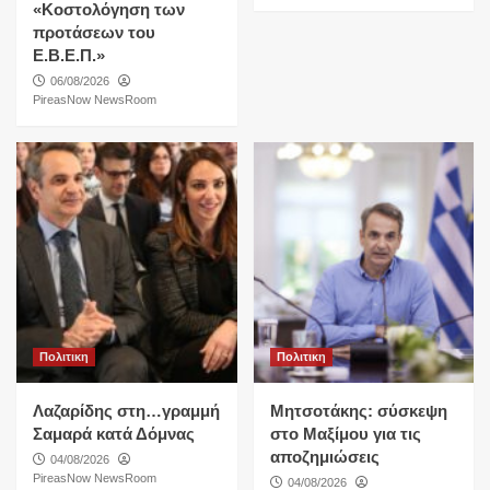
«Κοστολόγηση των
προτάσεων του
Ε.Β.Ε.Π.»
06/08/2026
PireasNow NewsRoom
Πολιτικη
Πολιτικη
Λαζαρίδης στη…γραμμή
Μητσοτάκης: σύσκεψη
Σαμαρά κατά Δόμνας
στο Μαξίμου για τις
αποζημιώσεις
04/08/2026
PireasNow NewsRoom
04/08/2026