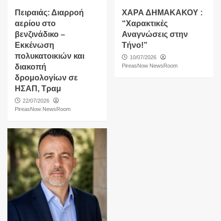
Πειραιάς: Διαρροή
ΧΑΡΑ ΔΗΜΑΚΑΚΟΥ :
αερίου στο
“Χαρακτικές
βενζινάδικο –
Αναγνώσεις στην
Εκκένωση
Τήνο!”
πολυκατοικιών και
10/07/2026
διακοπή
PireasNow NewsRoom
δρομολογίων σε
ΗΣΑΠ, Τραμ
22/07/2026
PireasNow NewsRoom