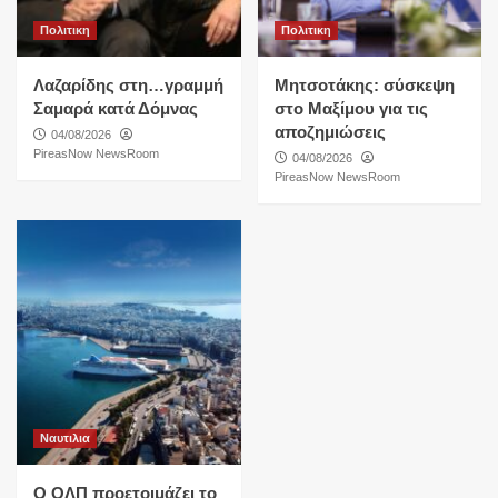
Πολιτικη
Πολιτικη
Λαζαρίδης στη…γραμμή
Μητσοτάκης: σύσκεψη
Σαμαρά κατά Δόμνας
στο Μαξίμου για τις
αποζημιώσεις
04/08/2026
PireasNow NewsRoom
04/08/2026
PireasNow NewsRoom
Ναυτιλια
O ΟΛΠ προετοιμάζει το