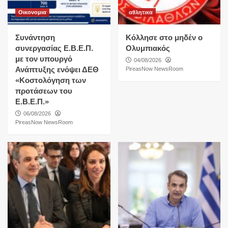
Οικονομια
αθλητικα
Συνάντηση
Κόλλησε στο μηδέν ο
συνεργασίας Ε.Β.Ε.Π.
Ολυμπιακός
με τον υπουργό
04/08/2026
Ανάπτυξης ενόψει ΔΕΘ
PireasNow NewsRoom
«Κοστολόγηση των
προτάσεων του
Ε.Β.Ε.Π.»
06/08/2026
PireasNow NewsRoom