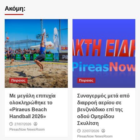
Ακόμη:
Πειραιας
Πειραιας
Με μεγάλη επιτυχία
Συναγερμός μετά από
ολοκληρώθηκε το
διαρροή αερίου σε
«Piraeus Beach
βενζινάδικο επί της
Handball 2026»
οδού Ομηρίδου
Σκυλίτση
27/07/2026
PireasNow NewsRoom
22/07/2026
PireasNow NewsRoom