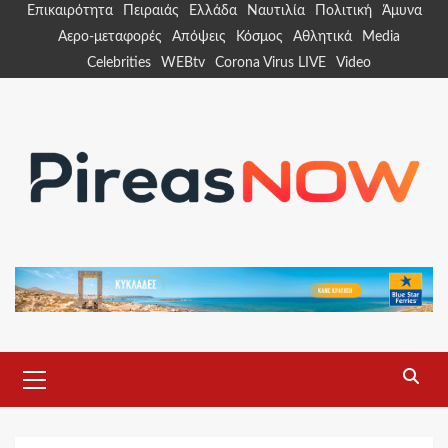
Skip
Επικαιρότητα
Πειραιάς
Ελλάδα
Ναυτιλία
Πολιτική
Άμυνα
to
Αερο-μεταφορές
Απόψεις
Κόσμος
Αθλητικά
Media
content
Celebrities
WEBtv
Corona Virus LIVE
Video
Primary
Menu