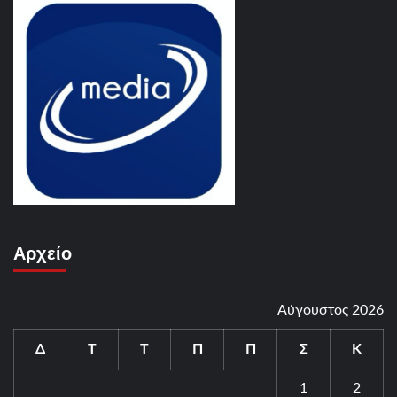
Αρχείο
Αύγουστος 2026
Δ
Τ
Τ
Π
Π
Σ
Κ
1
2