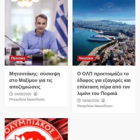
Πολιτικη
Ναυτιλια
Μητσοτάκης: σύσκεψη
O ΟΛΠ προετοιμάζει το
στο Μαξίμου για τις
έδαφος για εξαγορές και
αποζημιώσεις
επέκταση πέρα από τον
λιμάνι του Πειραιά
04/08/2026
PireasNow NewsRoom
04/08/2026
PireasNow NewsRoom