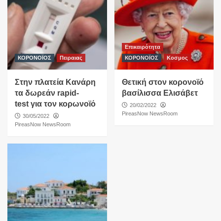
Επικαιρότητα
ΚΟΡΟΝΟΪΟΣ
Πειραιας
ΚΟΡΟΝΟΪΟΣ
Κοσμος
Στην πλατεία Κανάρη
Θετική στον κορονοϊό
τα δωρεάν rapid-
βασίλισσα Ελισάβετ
test για τον κορωνοϊό
20/02/2022
PireasNow NewsRoom
30/05/2022
PireasNow NewsRoom