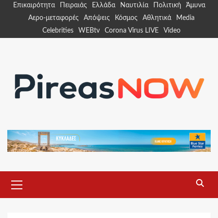
Skip
Επικαιρότητα
Πειραιάς
Ελλάδα
Ναυτιλία
Πολιτική
Άμυνα
to
Αερο-μεταφορές
Απόψεις
Κόσμος
Αθλητικά
Media
content
Celebrities
WEBtv
Corona Virus LIVE
Video
Primary
Menu