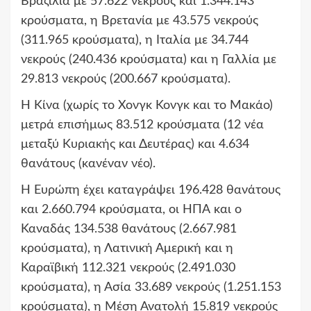
Βραζιλία με 57.622 νεκρούς και 1.344.143
κρούσματα, η Βρετανία με 43.575 νεκρούς
(311.965 κρούσματα), η Ιταλία με 34.744
νεκρούς (240.436 κρούσματα) και η Γαλλία με
29.813 νεκρούς (200.667 κρούσματα).
Η Κίνα (χωρίς το Χονγκ Κονγκ και το Μακάο)
μετρά επισήμως 83.512 κρούσματα (12 νέα
μεταξύ Κυριακής και Δευτέρας) και 4.634
θανάτους (κανέναν νέο).
Η Ευρώπη έχει καταγράψει 196.428 θανάτους
και 2.660.794 κρούσματα, οι ΗΠΑ και ο
Καναδάς 134.538 θανάτους (2.667.981
κρούσματα), η Λατινική Αμερική και η
Καραϊβική 112.321 νεκρούς (2.491.030
κρούσματα), η Ασία 33.689 νεκρούς (1.251.153
κρούσματα), η Μέση Ανατολή 15.819 νεκρούς