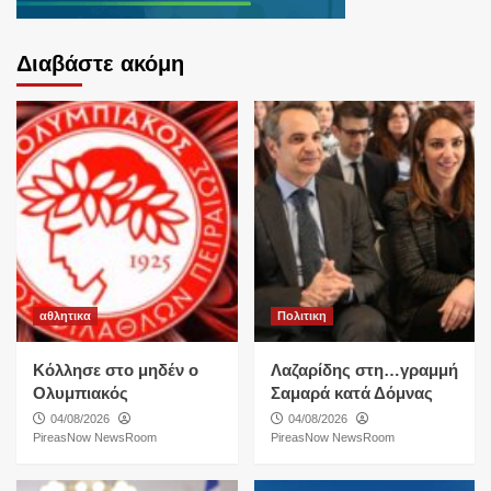
Διαβάστε ακόμη
αθλητικα
Πολιτικη
Κόλλησε στο μηδέν ο
Λαζαρίδης στη…γραμμή
Ολυμπιακός
Σαμαρά κατά Δόμνας
04/08/2026
04/08/2026
PireasNow NewsRoom
PireasNow NewsRoom