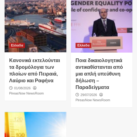
Ελλαδα
Ελλαδα
Κανονικά εκτελούνται
Ποια δικαιολογητικά
τα δρομόλογια των
αντικαθίστανται από
πλοίων από Πειραιά,
μια απλή υπεύθυνη
Λαύριο και Ραφήνα
δήλωση –
Παραδείγματα
01/08/2026
PireasNow NewsRoom
29/07/2026
PireasNow NewsRoom