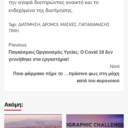
την αγορά διατηρώντας ανοικτό και το
ενδεχόμενο της διατίμησης.
Tags:
ΔΙΑΤΙΜΗΣΗ
,
ΔΡΟΜΟΙ
,
ΜΑΣΚΕΣ
,
ΠΑΠΑΘΑΝΑΣΗΣ
,
ΤΙΜΗ
Continue
Previous
Παγκόσμιος Οργανισμός Υγείας: Ο Covid 19 δεν
Reading
γεννήθηκε στα εργαστήρια!
Next
Ποιο φάρμακο πήρε το …πράσινο φως στη μάχη
κατά του κορονοιού
Ακόμη: