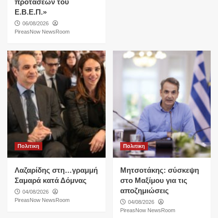
προτάσεων του
Ε.Β.Ε.Π.»
06/08/2026
PireasNow NewsRoom
Πολιτικη
Πολιτικη
Λαζαρίδης στη…γραμμή
Μητσοτάκης: σύσκεψη
Σαμαρά κατά Δόμνας
στο Μαξίμου για τις
αποζημιώσεις
04/08/2026
PireasNow NewsRoom
04/08/2026
PireasNow NewsRoom