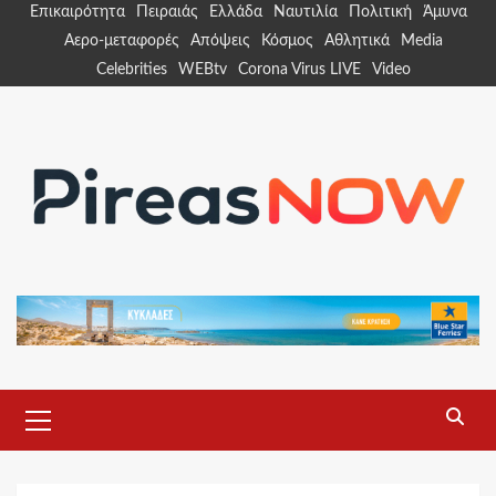
Skip
Επικαιρότητα
Πειραιάς
Ελλάδα
Ναυτιλία
Πολιτική
Άμυνα
to
Αερο-μεταφορές
Απόψεις
Κόσμος
Αθλητικά
Media
content
Celebrities
WEBtv
Corona Virus LIVE
Video
Primary
Menu