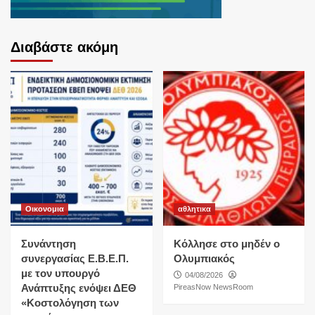
Διαβάστε ακόμη
Οικονομια
αθλητικα
Συνάντηση
Κόλλησε στο μηδέν ο
συνεργασίας Ε.Β.Ε.Π.
Ολυμπιακός
με τον υπουργό
04/08/2026
Ανάπτυξης ενόψει ΔΕΘ
PireasNow NewsRoom
«Κοστολόγηση των