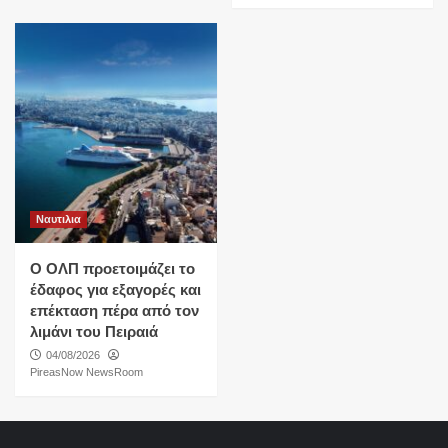
Ναυτιλια
O ΟΛΠ προετοιμάζει το
έδαφος για εξαγορές και
επέκταση πέρα από τον
λιμάνι του Πειραιά
04/08/2026
PireasNow NewsRoom