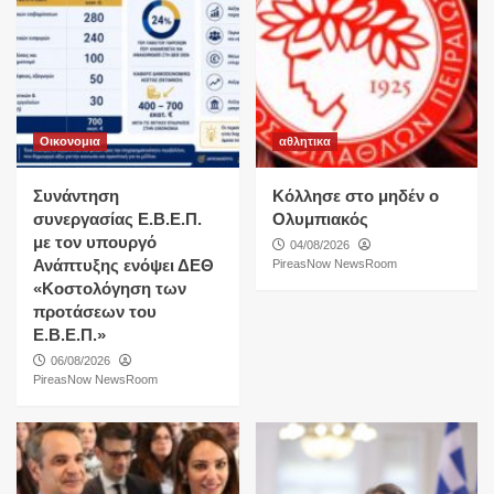
Οικονομια
αθλητικα
Συνάντηση
Κόλλησε στο μηδέν ο
συνεργασίας Ε.Β.Ε.Π.
Ολυμπιακός
με τον υπουργό
04/08/2026
Ανάπτυξης ενόψει ΔΕΘ
PireasNow NewsRoom
«Κοστολόγηση των
προτάσεων του
Ε.Β.Ε.Π.»
06/08/2026
PireasNow NewsRoom