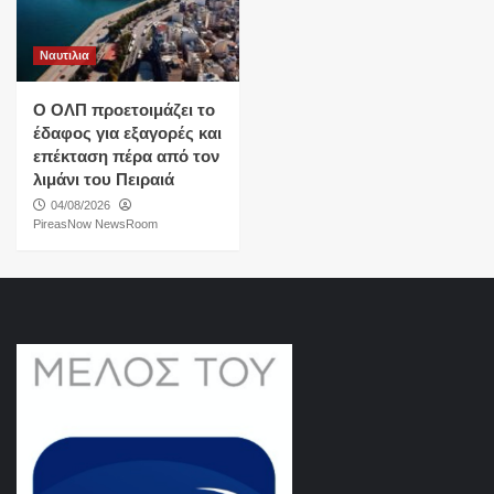
Ναυτιλια
O ΟΛΠ προετοιμάζει το
έδαφος για εξαγορές και
επέκταση πέρα από τον
λιμάνι του Πειραιά
04/08/2026
PireasNow NewsRoom