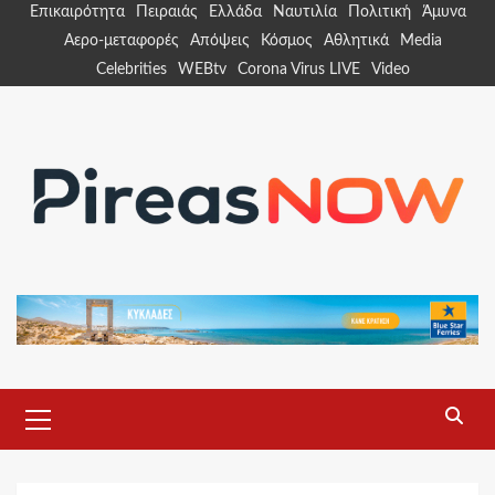
Skip
Επικαιρότητα
Πειραιάς
Ελλάδα
Ναυτιλία
Πολιτική
Άμυνα
to
Αερο-μεταφορές
Απόψεις
Κόσμος
Αθλητικά
Media
content
Celebrities
WEBtv
Corona Virus LIVE
Video
Primary
Menu