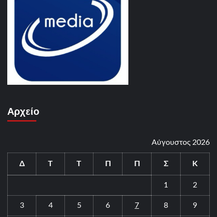
Αρχείο
Αύγουστος 2026
Δ
Τ
Τ
Π
Π
Σ
Κ
1
2
3
4
5
6
7
8
9