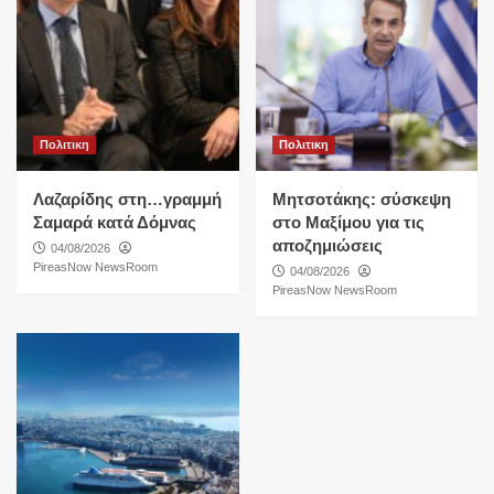
Πολιτικη
Πολιτικη
Λαζαρίδης στη…γραμμή
Μητσοτάκης: σύσκεψη
Σαμαρά κατά Δόμνας
στο Μαξίμου για τις
αποζημιώσεις
04/08/2026
PireasNow NewsRoom
04/08/2026
PireasNow NewsRoom