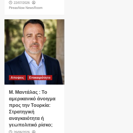
22/07/2026
PireasNow NewsRoom
Αποψεις
Επικαιρότητα
Μ. Μαντάλας : Το
αμερικανικό άνοιγμα
προς την Τουρκία:
Στρατηγική
αναγκαιότητα ή
γεωπολιτικό ρίσκο;
26/06/2026