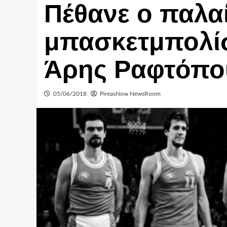
Πέθανε ο παλα
μπασκετμπολίσ
Άρης Ραφτόπο
05/06/2018
PireasNow NewsRoom