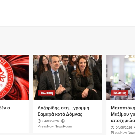
Πολιτικη
Πολιτικη
δέν ο
Λαζαρίδης στη…γραμμή
Μητσοτάκη
Σαμαρά κατά Δόμνας
Μαξίμου για
αποζημιώσ
04/08/2026
PireasNow NewsRoom
04/08/2026
PireasNow Ne