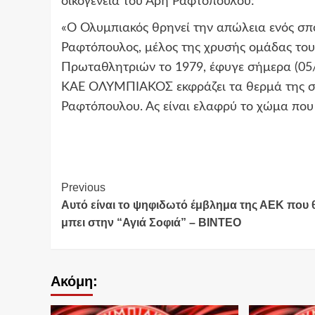
οικογένεια του Άρη Ραφτόπουλου:
«Ο Ολυμπιακός θρηνεί την απώλεια ενός σ
Ραφτόπουλος, μέλος της χρυσής ομάδας του
Πρωταθλητριών το 1979, έφυγε σήμερα (05/
ΚΑΕ ΟΛΥΜΠΙΑΚΟΣ εκφράζει τα θερμά της συ
Ραφτόπουλου. Ας είναι ελαφρύ το χώμα που
Continue
Previous
Αυτό είναι το ψηφιδωτό έμβλημα της ΑΕΚ που 
Reading
μπει στην “Αγιά Σοφιά” – ΒΙΝΤΕΟ
Ακόμη: