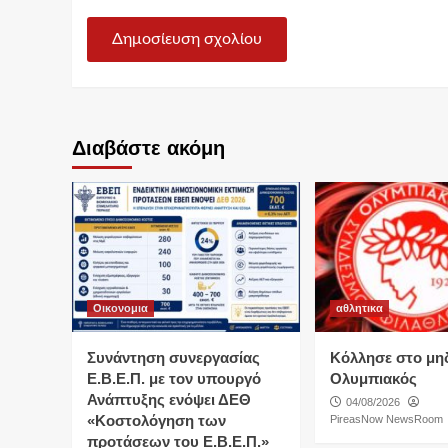
Διαβάστε ακόμη
Οικονομια
αθλητικα
Συνάντηση συνεργασίας
Κόλλησε στο μη
Ε.Β.Ε.Π. με τον υπουργό
Ολυμπιακός
Ανάπτυξης ενόψει ΔΕΘ
04/08/2026
«Κοστολόγηση των
PireasNow NewsRoom
προτάσεων του Ε.Β.Ε.Π.»