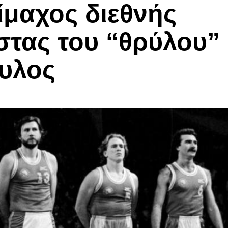
ίμαχος διεθνής
τας του “θρύλου”
υλος