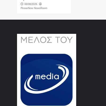
06/08/2026
PireasNow NewsRoom