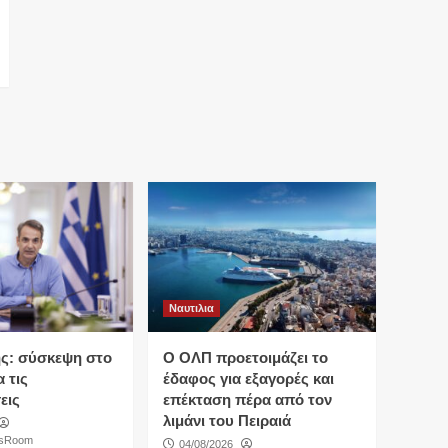
Ναυτιλια
ς: σύσκεψη στο
O ΟΛΠ προετοιμάζει το
 τις
έδαφος για εξαγορές και
εις
επέκταση πέρα από τον
λιμάνι του Πειραιά
wsRoom
04/08/2026