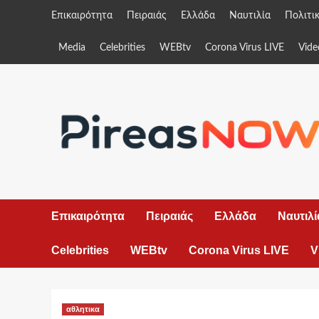
Skip
Επικαιρότητα
Πειραιάς
Ελλάδα
Ναυτιλία
Πολιτι
to
content
Media
Celebrities
WEBtv
Corona Virus LIVE
Vide
Επικαιρότητα
Πειραιάς
Ελλάδα
Ναυτιλί
Celebrities
WEBtv
Corona Virus LIVE
V
αθλητικα