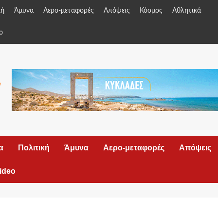
κή
Άμυνα
Αερο-μεταφορές
Απόψεις
Κόσμος
Αθλητικά
o
α
Πολιτική
Άμυνα
Αερο-μεταφορές
Απόψεις
ideo