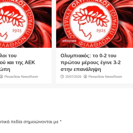
αθλητικα
λοι του
Ολυμπιακός: το 0-2 του
ού και της ΑΕΚ
πρώτου μέρους έγινε 3-2
ρώπη
στην επανάληψη
PireasNow NewsRoom
25/07/2026
PireasNow NewsRoom
τικά πεδία σημειώνονται με
*