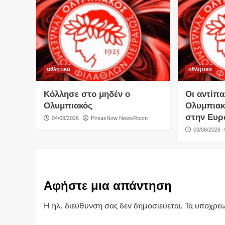
αθλητικα
αθλητικα
Κόλλησε στο μηδέν ο
Οι αντίπα
Ολυμπιακός
Ολυμπιακ
στην Ευ
04/08/2026
PireasNow NewsRoom
03/08/2026
Αφήστε μια απάντηση
Η ηλ. διεύθυνση σας δεν δημοσιεύεται.
Τα υποχρεω