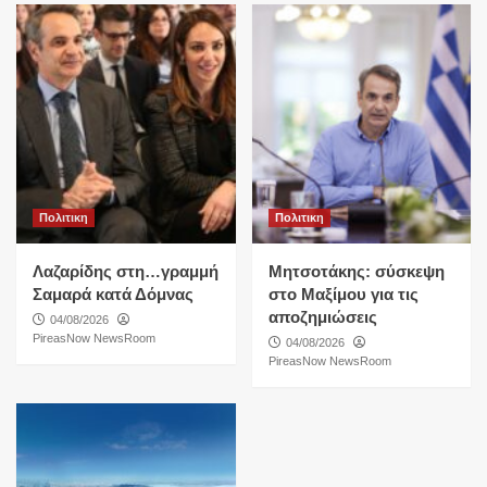
Πολιτικη
Πολιτικη
Λαζαρίδης στη…γραμμή
Μητσοτάκης: σύσκεψη
Σαμαρά κατά Δόμνας
στο Μαξίμου για τις
αποζημιώσεις
04/08/2026
PireasNow NewsRoom
04/08/2026
PireasNow NewsRoom