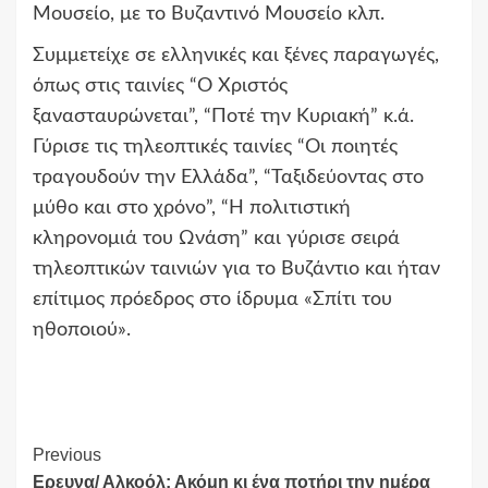
Μουσείο, με το Βυζαντινό Μουσείο κλπ.
Συμμετείχε σε ελληνικές και ξένες παραγωγές,
όπως στις ταινίες “Ο Χριστός
ξανασταυρώνεται”, “Ποτέ την Κυριακή” κ.ά.
Γύρισε τις τηλεοπτικές ταινίες “Οι ποιητές
τραγουδούν την Ελλάδα”, “Ταξιδεύοντας στο
μύθο και στο χρόνο”, “Η πολιτιστική
κληρονομιά του Ωνάση” και γύρισε σειρά
τηλεοπτικών ταινιών για το Βυζάντιο και ήταν
επίτιμος πρόεδρος στο ίδρυμα «Σπίτι του
ηθοποιού».
Continue
Previous
Ερευνα/ Αλκοόλ: Ακόμη κι ένα ποτήρι την ημέρα