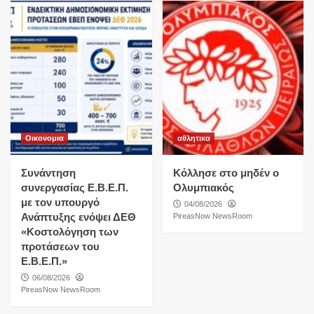
Οικονομια
αθλητικα
Συνάντηση
Κόλλησε στο μηδέν ο
συνεργασίας Ε.Β.Ε.Π.
Ολυμπιακός
με τον υπουργό
04/08/2026
Ανάπτυξης ενόψει ΔΕΘ
PireasNow NewsRoom
«Κοστολόγηση των
προτάσεων του
Ε.Β.Ε.Π.»
06/08/2026
PireasNow NewsRoom