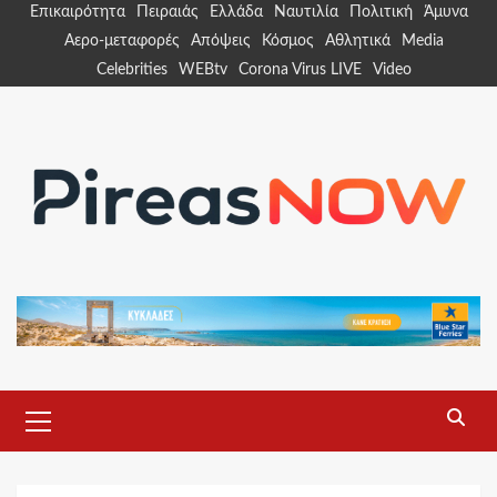
Skip
Επικαιρότητα
Πειραιάς
Ελλάδα
Ναυτιλία
Πολιτική
Άμυνα
to
Αερο-μεταφορές
Απόψεις
Κόσμος
Αθλητικά
Media
content
Celebrities
WEBtv
Corona Virus LIVE
Video
Primary
Menu