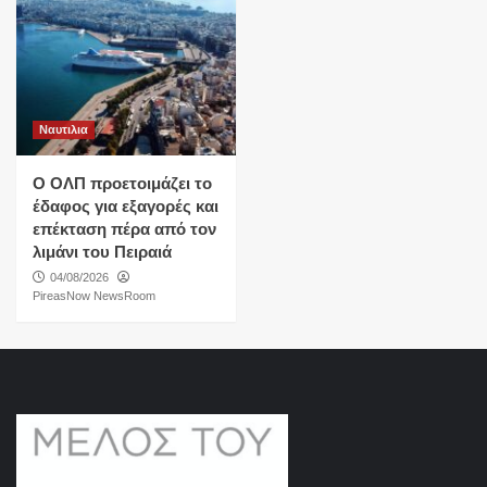
Ναυτιλια
O ΟΛΠ προετοιμάζει το
έδαφος για εξαγορές και
επέκταση πέρα από τον
λιμάνι του Πειραιά
04/08/2026
PireasNow NewsRoom