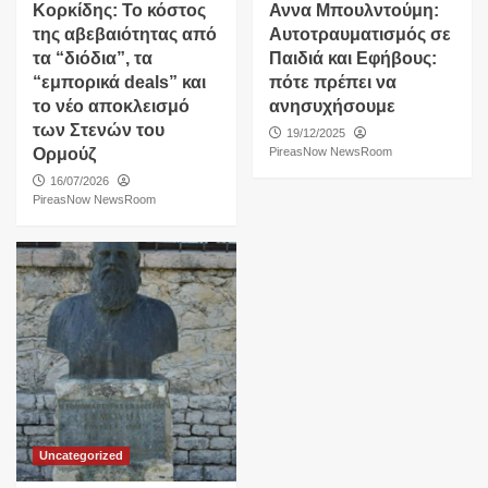
Κορκίδης: Το κόστος
Αννα Μπουλντούμη:
της αβεβαιότητας από
Αυτοτραυματισμός σε
τα “διόδια”, τα
Παιδιά και Εφήβους:
“εμπορικά deals” και
πότε πρέπει να
το νέο αποκλεισμό
ανησυχήσουμε
των Στενών του
19/12/2025
Ορμούζ
PireasNow NewsRoom
16/07/2026
PireasNow NewsRoom
Uncategorized