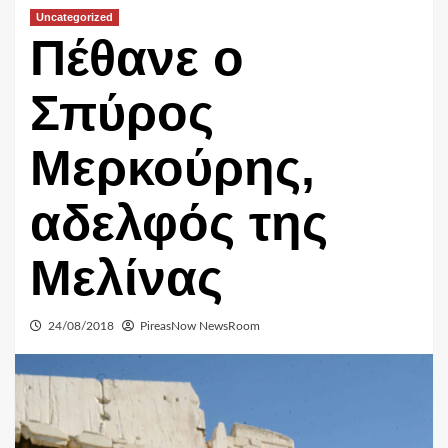
Uncategorized
Πέθανε ο
Σπύρος
Μερκούρης,
αδελφός της
Μελίνας
24/08/2018
PireasNow NewsRoom