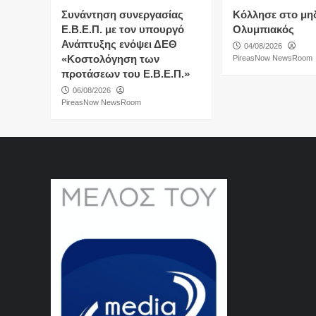
Συνάντηση συνεργασίας
Κόλλησε στο μη
Ε.Β.Ε.Π. με τον υπουργό
Ολυμπιακός
Ανάπτυξης ενόψει ΔΕΘ
04/08/2026
«Κοστολόγηση των
PireasNow NewsRoom
προτάσεων του Ε.Β.Ε.Π.»
06/08/2026
PireasNow NewsRoom