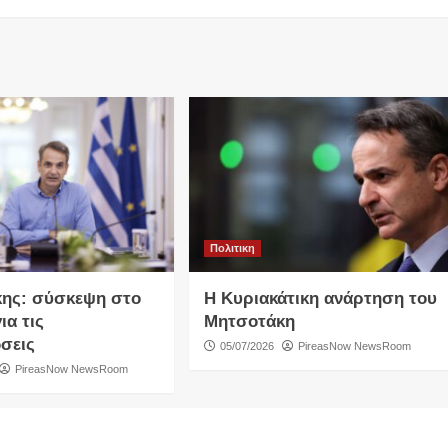
Πολιτικη
ης: σύσκεψη στο
Η Κυριακάτικη ανάρτηση του
ια τις
Μητσοτάκη
σεις
05/07/2026
PireasNow NewsRoom
PireasNow NewsRoom