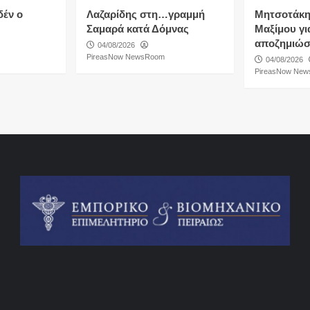
δέν ο
Λαζαρίδης στη…γραμμή
Μητσοτάκη
Σαμαρά κατά Δόμνας
Μαξίμου για
αποζημιώσ
04/08/2026
PireasNow NewsRoom
04/08/2026
PireasNow Ne