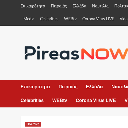
Skip
Επικαιρότητα
Πειραιάς
Ελλάδα
Ναυτιλία
Πολιτι
to
content
Media
Celebrities
WEBtv
Corona Virus LIVE
Vide
Επικαιρότητα
Πειραιάς
Ελλάδα
Ναυτιλί
Celebrities
WEBtv
Corona Virus LIVE
V
Πολιτικη