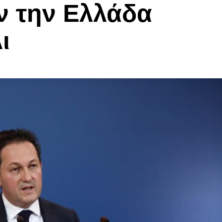
ν την Ελλάδα
ι