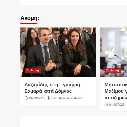
Ακόμη:
Πολιτικη
Πολιτικη
Λαζαρίδης στη…γραμμή
Μητσοτάκ
Σαμαρά κατά Δόμνας
Μαξίμου γ
αποζημιώ
04/08/2026
PireasNow NewsRoom
04/08/2026