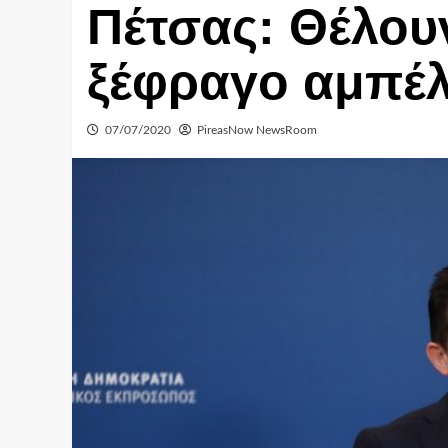
Πέτσας: Θέλου
ξέφραγο αμπέλ
07/07/2020
PireasNow NewsRoom