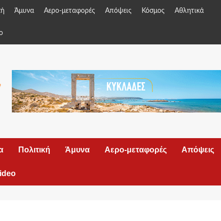
κή
Άμυνα
Αερο-μεταφορές
Απόψεις
Κόσμος
Αθλητικά
o
α
Πολιτική
Άμυνα
Αερο-μεταφορές
Απόψεις
ideo