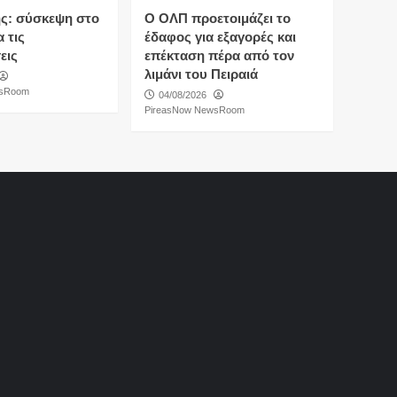
ς: σύσκεψη στο
O ΟΛΠ προετοιμάζει το
 τις
έδαφος για εξαγορές και
εις
επέκταση πέρα από τον
λιμάνι του Πειραιά
wsRoom
04/08/2026
PireasNow NewsRoom