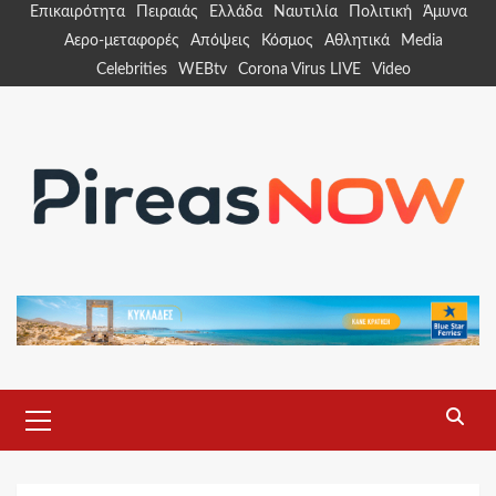
Skip
Επικαιρότητα
Πειραιάς
Ελλάδα
Ναυτιλία
Πολιτική
Άμυνα
to
Αερο-μεταφορές
Απόψεις
Κόσμος
Αθλητικά
Media
content
Celebrities
WEBtv
Corona Virus LIVE
Video
Primary
Menu