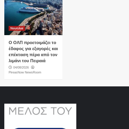
Ναυτιλια
O ΟΛΠ προετοιμάζει το
έδαφος για εξαγορές και
επέκταση πέρα από τον
λιμάνι του Πειραιά
04/08/2026
PireasNow NewsRoom