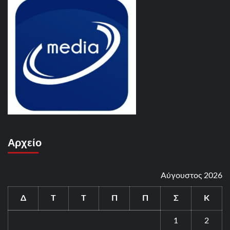
Αρχείο
Αύγουστος 2026
Δ
Τ
Τ
Π
Π
Σ
Κ
1
2