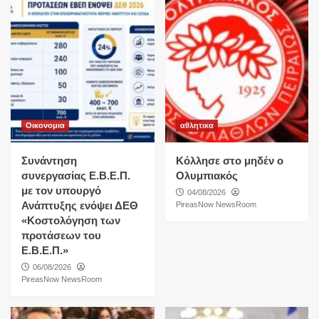
Οικονομια
αθλητικα
Συνάντηση
Κόλλησε στο μηδέν ο
συνεργασίας Ε.Β.Ε.Π.
Ολυμπιακός
με τον υπουργό
04/08/2026
Ανάπτυξης ενόψει ΔΕΘ
PireasNow NewsRoom
«Κοστολόγηση των
προτάσεων του
Ε.Β.Ε.Π.»
06/08/2026
PireasNow NewsRoom