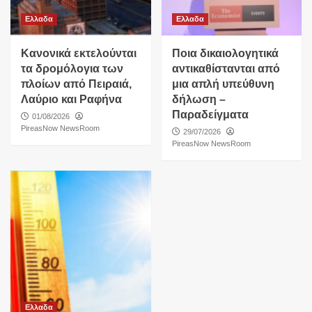
Ελλαδα
Ελλαδα
Κανονικά εκτελούνται
Ποια δικαιολογητικά
τα δρομόλογια των
αντικαθίστανται από
πλοίων από Πειραιά,
μια απλή υπεύθυνη
Λαύριο και Ραφήνα
δήλωση –
Παραδείγματα
01/08/2026
PireasNow NewsRoom
29/07/2026
PireasNow NewsRoom
Ελλαδα