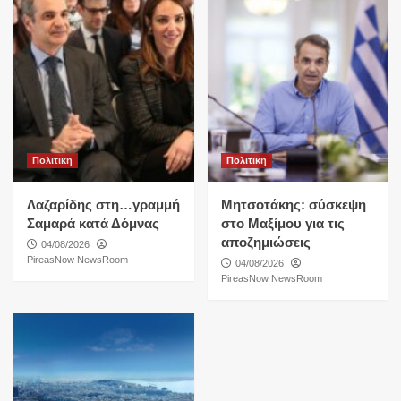
Πολιτικη
Πολιτικη
Λαζαρίδης στη…γραμμή
Μητσοτάκης: σύσκεψη
Σαμαρά κατά Δόμνας
στο Μαξίμου για τις
αποζημιώσεις
04/08/2026
PireasNow NewsRoom
04/08/2026
PireasNow NewsRoom