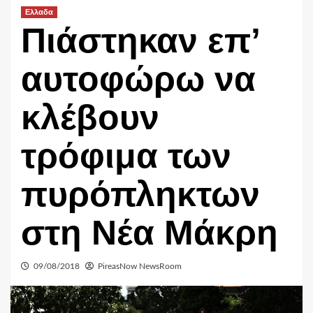
Ελλαδα
Πιάστηκαν επ’
αυτοφώρω να
κλέβουν
τρόφιμα των
πυρόπληκτων
στη Νέα Μάκρη
09/08/2018
PireasNow NewsRoom