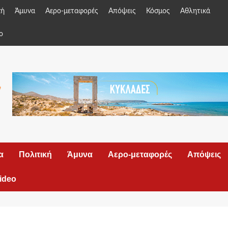
κή
Άμυνα
Αερο-μεταφορές
Απόψεις
Κόσμος
Αθλητικά
o
α
Πολιτική
Άμυνα
Αερο-μεταφορές
Απόψεις
ideo