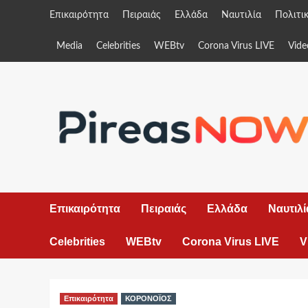
Skip
Επικαιρότητα
Πειραιάς
Ελλάδα
Ναυτιλία
Πολιτι
to
content
Media
Celebrities
WEBtv
Corona Virus LIVE
Vide
Επικαιρότητα
Πειραιάς
Ελλάδα
Ναυτιλί
Celebrities
WEBtv
Corona Virus LIVE
V
Επικαιρότητα
ΚΟΡΟΝΟΪΟΣ