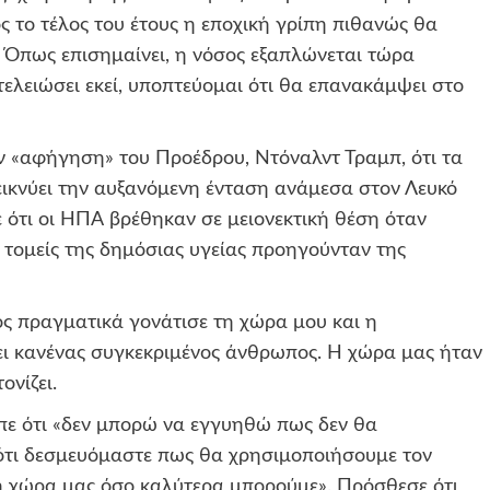
ς το τέλος του έτους η εποχική γρίπη πιθανώς θα
. Όπως επισημαίνει, η νόσος εξαπλώνεται τώρα
τελειώσει εκεί, υποπτεύομαι ότι θα επανακάμψει στο
ην «αφήγηση» του Προέδρου, Ντόναλντ Τραμπ, ότι τα
εικνύει την αυξανόμενη ένταση ανάμεσα στον Λευκό
 ότι οι ΗΠΑ βρέθηκαν σε μειονεκτική θέση όταν
ε τομείς της δημόσιας υγείας προηγούνταν της
ός πραγματικά γονάτισε τη χώρα μου και η
ίει κανένας συγκεκριμένος άνθρωπος. Η χώρα μας ήταν
ονίζει.
είπε ότι «δεν μπορώ να εγγυηθώ πως δεν θα
ότι δεσμευόμαστε πως θα χρησιμοποιήσουμε τον
η χώρα μας όσο καλύτερα μπορούμε». Πρόσθεσε ότι