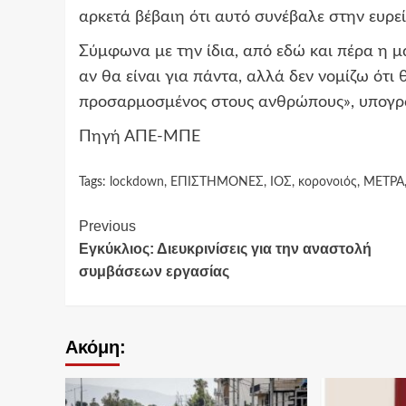
αρκετά βέβαιη ότι αυτό συνέβαλε στην ευρ
Σύμφωνα με την ίδια, από εδώ και πέρα η μ
αν θα είναι για πάντα, αλλά δεν νομίζω ότι
προσαρμοσμένος στους ανθρώπους», υπογρ
Πηγή ΑΠΕ-ΜΠΕ
Tags:
lockdown
,
ΕΠΙΣΤΗΜΟΝΕΣ
,
ΙΟΣ
,
κορονοιός
,
ΜΕΤΡΑ
Continue
Previous
Εγκύκλιος: Διευκρινίσεις για την αναστολή
Reading
συμβάσεων εργασίας
Ακόμη: