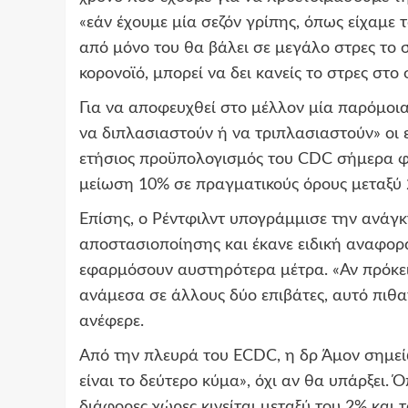
«εάν έχουμε μία σεζόν γρίπης, όπως είχαμε
από μόνο του θα βάλει σε μεγάλο στρες το 
κορονοϊό, μπορεί να δει κανείς το στρες στο
Για να αποφευχθεί στο μέλλον μία παρόμοια
να διπλασιαστούν ή να τριπλασιαστούν» οι
ετήσιος προϋπολογισμός του CDC σήμερα φθ
μείωση 10% σε πραγματικούς όρους μεταξύ 
Επίσης, ο Ρέντφιλντ υπογράμμισε την ανάγκ
αποστασιοποίησης και έκανε ειδική αναφορά 
εφαρμόσουν αυστηρότερα μέτρα. «Αν πρόκει
ανάμεσα σε άλλους δύο επιβάτες, αυτό πιθαν
ανέφερε.
Από την πλευρά του ECDC, η δρ Άμον σημείω
είναι το δεύτερο κύμα», όχι αν θα υπάρξει.
διάφορες χώρες κινείται μεταξύ του 2% και 