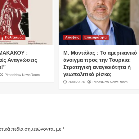
Πολιτισμός
Αποψεις
Επικαιρότητα
ΜΑΚΑΚΟΥ :
Μ. Μαντάλας : Το αμερικανικό
κές Αναγνώσεις
άνοιγμα προς την Τουρκία:
ο!”
Στρατηγική αναγκαιότητα ή
γεωπολιτικό ρίσκο;
PireasNow NewsRoom
26/06/2026
PireasNow NewsRoom
τικά πεδία σημειώνονται με
*