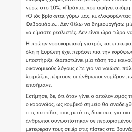
γύρω στο 10%. «Πράγμα που αφήνει ακόμη 
«Ο ιός βρίσκεται γύρω μας, κυκλοφορώντας π
Φεβρουάριο… Δεν θέλω να δημιουργήσω μία
να είμαστε ρεαλιστές. Δεν είναι ώρα τώρα 
Η πρώην νοσοκομειακή γιατρός και επικεφαλ
όλη η Ευρώπη έχει περάσει πια την κορύφω
υποστήριξε, διαπιστώνει μία τάση του κοινο
οικονομικούς λόγους είτε για να νοιώσει πά
λοιμώξεις πέφτουν, οι άνθρωποι νομίζουν π
επισήμανε.
Εκτίμησε, δε, ότι όταν γίνει ο απολογισμό
ο κορονοϊός, ως κομβικό σημείο θα αναδειχ
στις πατρίδες τους μετά τις διακοπές για σκι
άνθρωποι συνωστίστηκαν σε περιορισμένους 
μετέφεραν τους σκιέρ στις πίστες στα βουνά: 