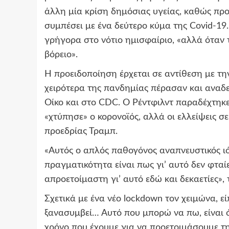
άλλη μία κρίση δημόσιας υγείας, καθώς προ
συμπέσει με ένα δεύτερο κύμα της Covid-19
γρήγορα στο νότιο ημισφαίριο, «αλλά όταν 
βόρειο».
Η προειδοποίηση έρχεται σε αντίθεση με τ
χειρότερα της πανδημίας πέρασαν και αναδ
Οίκο και στο CDC. Ο Ρέντφιλντ παραδέχτηκε
«χτύπησε» ο κορονοϊός, αλλά οι ελλείψεις σ
προεδρίας Τραμπ.
«Αυτός ο απλός παθογόνος αναπνευστικός ι
πραγματικότητα είναι πως γι’ αυτό δεν φτα
απροετοίμαστη γι’ αυτό εδώ και δεκαετίες», τ
Σχετικά με ένα νέο lockdown τον χειμώνα, 
ξανασυμβεί… Αυτό που μπορώ να πω, είναι 
χρόνο που έχουμε για να προετοιμάσουμε τ