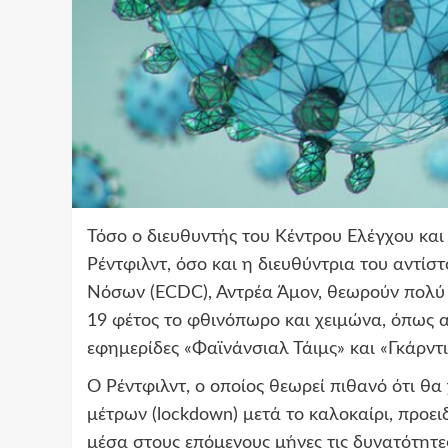
Τόσο ο διευθυντής του Κέντρου Ελέγχου κ
Ρέντφιλντ, όσο και η διευθύντρια του αντί
Νόσων (ECDC), Αντρέα Άμον, θεωρούν πολύ 
19 φέτος το φθινόπωρο και χειμώνα, όπως α
εφημερίδες «Φαϊνάνσιαλ Τάιμς» και «Γκάρντι
Ο Ρέντφιλντ, ο οποίος θεωρεί πιθανό ότι θα
μέτρων (lockdown) μετά το καλοκαίρι, προε
μέσα στους επόμενους μήνες τις δυνατότητ