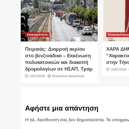
Επικαιρότητα
Επικαιρότητα
Πειραιάς: Διαρροή αερίου
ΧΑΡΑ ΔΗ
στο βενζινάδικο – Εκκένωση
“Χαρακτι
πολυκατοικιών και διακοπή
στην Τήν
δρομολογίων σε ΗΣΑΠ, Τραμ
10/07/2026
22/07/2026
PireasNow NewsRoom
Αφήστε μια απάντηση
Η ηλ. διεύθυνση σας δεν δημοσιεύεται.
Τα υποχρεω