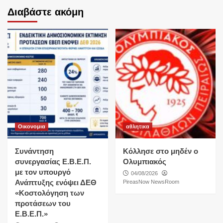
Διαβάστε ακόμη
Οικονομια
αθλητικα
Συνάντηση
Κόλλησε στο μηδέν ο
συνεργασίας Ε.Β.Ε.Π.
Ολυμπιακός
με τον υπουργό
04/08/2026
Ανάπτυξης ενόψει ΔΕΘ
PireasNow NewsRoom
«Κοστολόγηση των
προτάσεων του
Ε.Β.Ε.Π.»