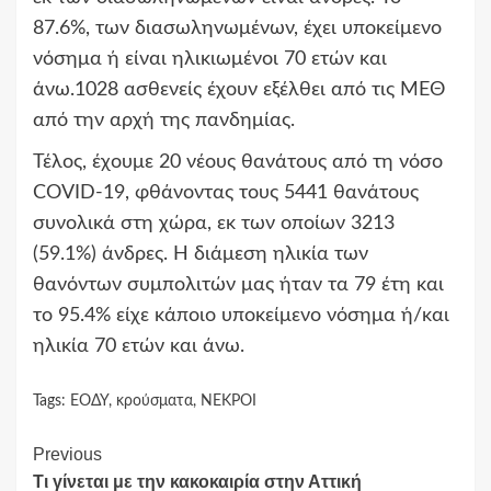
87.6%, των διασωληνωμένων, έχει υποκείμενο
νόσημα ή είναι ηλικιωμένοι 70 ετών και
άνω.1028 ασθενείς έχουν εξέλθει από τις ΜΕΘ
από την αρχή της πανδημίας.
Τέλος, έχουμε 20 νέους θανάτους από τη νόσο
COVID-19, φθάνοντας τους 5441 θανάτους
συνολικά στη χώρα, εκ των οποίων 3213
(59.1%) άνδρες. Η διάμεση ηλικία των
θανόντων συμπολιτών μας ήταν τα 79 έτη και
το 95.4% είχε κάποιο υποκείμενο νόσημα ή/και
ηλικία 70 ετών και άνω.
Tags:
ΕΟΔΥ
,
κρούσματα
,
ΝΕΚΡΟΙ
Continue
Previous
Τι γίνεται με την κακοκαιρία στην Αττική