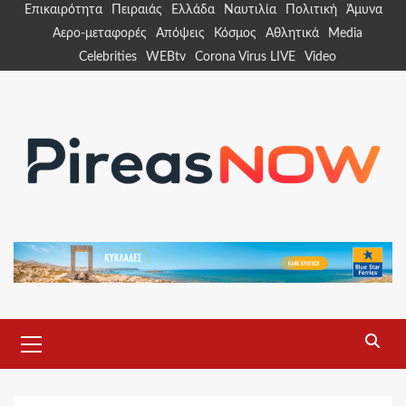
Skip
Επικαιρότητα
Πειραιάς
Ελλάδα
Ναυτιλία
Πολιτική
Άμυνα
to
Αερο-μεταφορές
Απόψεις
Κόσμος
Αθλητικά
Media
content
Celebrities
WEBtv
Corona Virus LIVE
Video
Primary
Menu