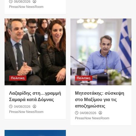
06/08/2026
PireasNow NewsRoom
Πολιτικη
Πολιτικη
Λαζαρίδης στη…γραμμή
Μητσοτάκης: σύσκεψη
Σαμαρά κατά Δόμνας
στο Μαξίμου για τις
αποζημιώσεις
04/08/2026
PireasNow NewsRoom
04/08/2026
PireasNow NewsRoom