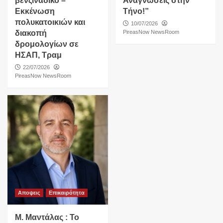
βενζινάδικο –
Αναγνώσεις στην
Εκκένωση
Τήνο!”
πολυκατοικιών και
10/07/2026
διακοπή
PireasNow NewsRoom
δρομολογίων σε
ΗΣΑΠ, Τραμ
22/07/2026
PireasNow NewsRoom
Αποψεις
Επικαιρότητα
Μ. Μαντάλας : Το