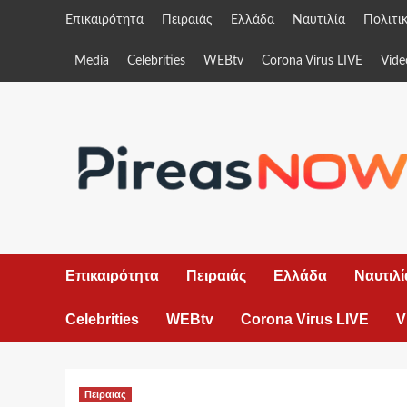
Skip
Επικαιρότητα
Πειραιάς
Ελλάδα
Ναυτιλία
Πολιτι
to
content
Media
Celebrities
WEBtv
Corona Virus LIVE
Vide
Επικαιρότητα
Πειραιάς
Ελλάδα
Ναυτιλί
Celebrities
WEBtv
Corona Virus LIVE
V
Πειραιας