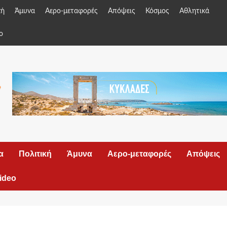
κή
Άμυνα
Αερο-μεταφορές
Απόψεις
Κόσμος
Αθλητικά
o
α
Πολιτική
Άμυνα
Αερο-μεταφορές
Απόψεις
ideo