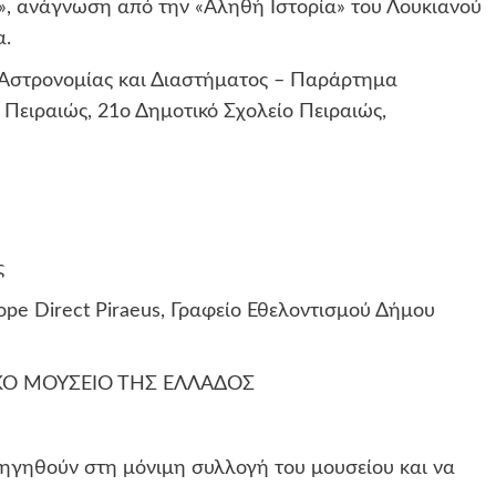
Ι», ανάγνωση από την «Αληθή Ιστορία» του Λουκιανού
α.
 Αστρονομίας και Διαστήματος – Παράρτημα
 Πειραιώς, 21ο Δημοτικό Σχολείο Πειραιώς,
ς
pe Direct Piraeus, Γραφείο Εθελοντισμού Δήμου
ΤΙΚΟ ΜΟΥΣΕΙΟ ΤΗΣ ΕΛΛΑΔΟΣ
ριηγηθούν στη μόνιμη συλλογή του μουσείου και να