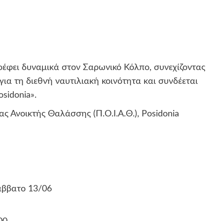
φει δυναμικά στον Σαρωνικό Κόλπο, συνεχίζοντας
ια τη διεθνή ναυτιλιακή κοινότητα και συνδέεται
sidonia».
ς Ανοικτής Θαλάσσης (Π.Ο.Ι.Α.Θ.), Posidonia
άββατο 13/06