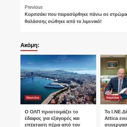
Continue
Previous
Κοριτσάκι που παρασύρθηκε πάνω σε στρώμ
Reading
θαλάσσης σώθηκε από το λιμενικό!
Ακόμη:
Ναυτιλια
Ναυτιλια
O ΟΛΠ προετοιμάζει το
Το Ι.ΝΕ.Δ
έδαφος για εξαγορές και
Attica εν
επέκταση πέρα από τον
συνεργασ