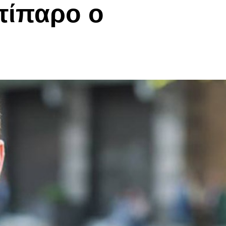
τίπαρο ο