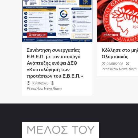
Οικονομια
αθλητικα
Συνάντηση συνεργασίας
Κόλλησε στο μη
Ε.Β.Ε.Π. με τον υπουργό
Ολυμπιακός
Ανάπτυξης ενόψει ΔΕΘ
04/08/2026
«Κοστολόγηση των
PireasNow NewsRoom
προτάσεων του Ε.Β.Ε.Π.»
06/08/2026
PireasNow NewsRoom