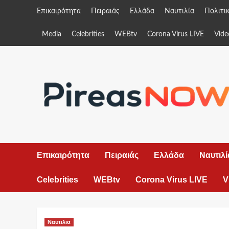
Skip
Επικαιρότητα
Πειραιάς
Ελλάδα
Ναυτιλία
Πολιτι
to
content
Media
Celebrities
WEBtv
Corona Virus LIVE
Vide
Επικαιρότητα
Πειραιάς
Ελλάδα
Ναυτιλί
Celebrities
WEBtv
Corona Virus LIVE
V
Ναυτιλια