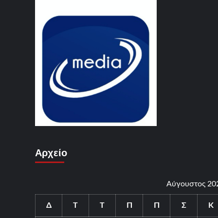
Αρχείο
Αύγουστος 20
Δ
Τ
Τ
Π
Π
Σ
Κ