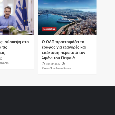
Ναυτιλια
ς: σύσκεψη στο
O ΟΛΠ προετοιμάζει το
 τις
έδαφος για εξαγορές και
εις
επέκταση πέρα από τον
λιμάνι του Πειραιά
wsRoom
04/08/2026
PireasNow NewsRoom