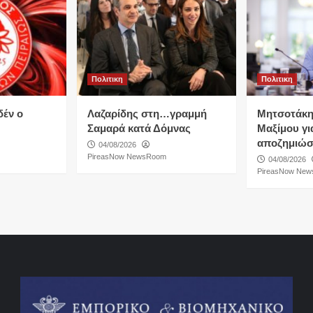
Πολιτικη
Πολιτικη
δέν ο
Λαζαρίδης στη…γραμμή
Μητσοτάκη
Σαμαρά κατά Δόμνας
Μαξίμου για
αποζημιώσ
04/08/2026
PireasNow NewsRoom
04/08/2026
PireasNow Ne