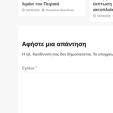
λιμάνι του Πειραιά
έκπτωση 
ακτοπλοϊκ
04/08/2026
PireasNow NewsRoom
03/08/2026
Αφήστε μια απάντηση
Η ηλ. διεύθυνση σας δεν δημοσιεύεται.
Τα υποχρεω
Σχόλιο
*