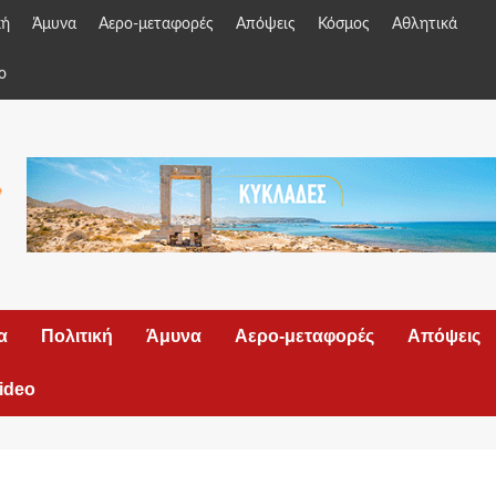
κή
Άμυνα
Αερο-μεταφορές
Απόψεις
Κόσμος
Αθλητικά
o
α
Πολιτική
Άμυνα
Αερο-μεταφορές
Απόψεις
ideo