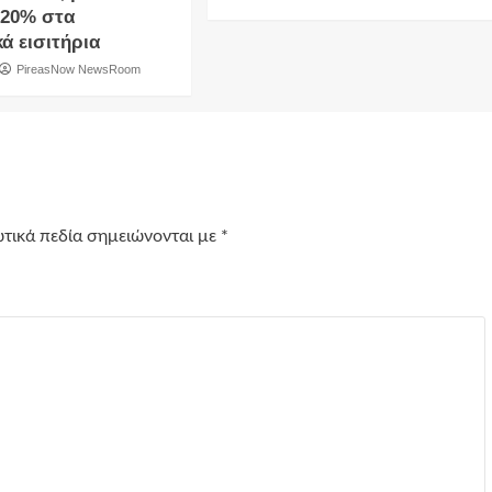
20% στα
ά εισιτήρια
PireasNow NewsRoom
τικά πεδία σημειώνονται με
*