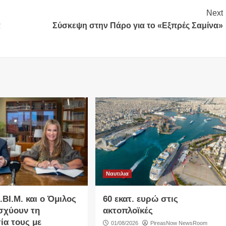
Next
α
Σύσκεψη στην Πάρο για το «Εξπρές Σαμίνα»
Ναυτιλια
Ι.ΒΙ.Μ. και o Όμιλος
60 εκατ. ευρώ στις
ισχύουν τη
ακτοπλοϊκές
ία τους με
01/08/2026
PireasNow NewsRoom