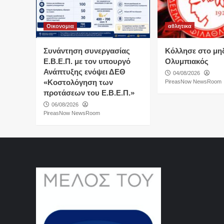
Οικονομια
αθλητικα
Συνάντηση συνεργασίας
Κόλλησε στο μη
Ε.Β.Ε.Π. με τον υπουργό
Ολυμπιακός
Ανάπτυξης ενόψει ΔΕΘ
04/08/2026
«Κοστολόγηση των
PireasNow NewsRoom
προτάσεων του Ε.Β.Ε.Π.»
06/08/2026
PireasNow NewsRoom