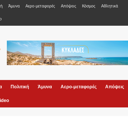
κή
Άμυνα
Αερο-μεταφορές
Απόψεις
Κόσμος
Αθλητικά
o
α
Πολιτική
Άμυνα
Αερο-μεταφορές
Απόψεις
ideo