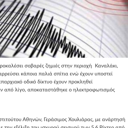
προκαλέσει σοβαρές ζημιές στην περιοχή Καναλάκι,
ρεύσει κάποια παλιά σπίτια ενώ έχουν υποστεί
επαρχιακό οδικό δίκτυο έχουν προκληθεί
ιν από λίγο, αποκαταστάθηκε ο ηλεκτροφωτισμός
στιτούτου Αθηνών, Γεράσιμος Χουλιάρας, με ανάρτησή
την εξέλιξη του ισχυρού σεισμού των 5,6 Ρίχτερ από