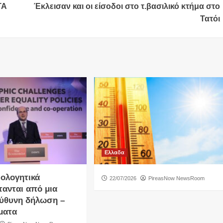
ΤΑ
Έκλεισαν και οι είσοδοι στο τ.βασιλικό κτήμα στο
Τατόι
Ελλαδα
ιολογητικά
22/07/2026
PireasNow NewsRoom
τανται από μια
ύθυνη δήλωση –
ματα