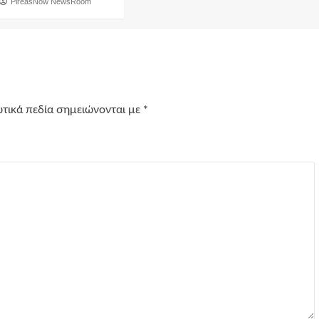
PireasNow NewsRoom
τικά πεδία σημειώνονται με
*