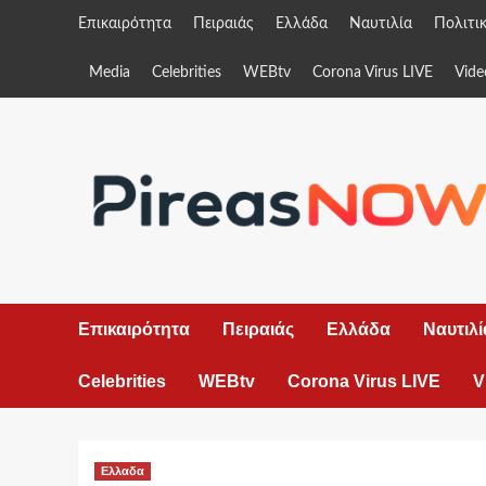
Skip
Επικαιρότητα
Πειραιάς
Ελλάδα
Ναυτιλία
Πολιτι
to
content
Media
Celebrities
WEBtv
Corona Virus LIVE
Vide
Επικαιρότητα
Πειραιάς
Ελλάδα
Ναυτιλί
Celebrities
WEBtv
Corona Virus LIVE
V
Ελλαδα