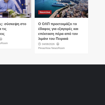
Ναυτιλια
ς: σύσκεψη στο
O ΟΛΠ προετοιμάζει το
 τις
έδαφος για εξαγορές και
εις
επέκταση πέρα από τον
λιμάνι του Πειραιά
wsRoom
04/08/2026
PireasNow NewsRoom