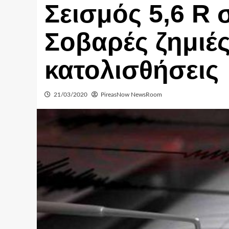
Σεισμός 5,6 R 
Σοβαρές ζημιές
κατολισθήσεις
21/03/2020
PireasNow NewsRoom