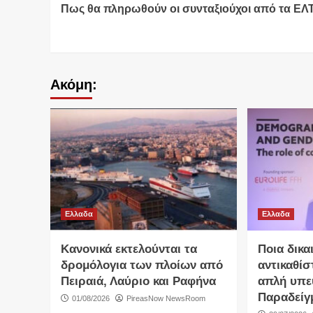
Πως θα πληρωθούν οι συνταξιούχοι από τα ΕΛ
Reading
Ακόμη:
Ελλαδα
Ελλαδα
Κανονικά εκτελούνται τα
Ποια δικα
δρομόλογια των πλοίων από
αντικαθίσ
Πειραιά, Λαύριο και Ραφήνα
απλή υπε
Παραδείγ
01/08/2026
PireasNow NewsRoom