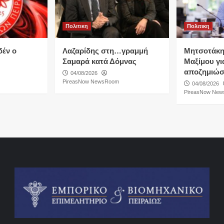
Πολιτικη
Πολιτικη
δέν ο
Λαζαρίδης στη…γραμμή
Μητσοτάκη
Σαμαρά κατά Δόμνας
Μαξίμου για
αποζημιώσ
04/08/2026
PireasNow NewsRoom
04/08/2026
PireasNow Ne