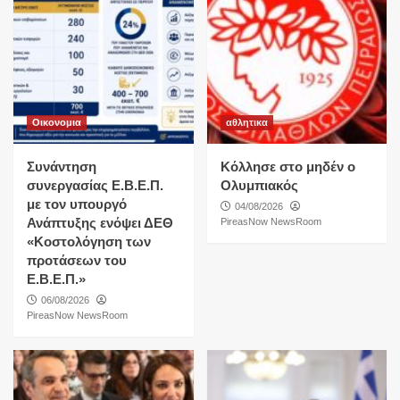
Οικονομια
αθλητικα
Συνάντηση
Κόλλησε στο μηδέν ο
συνεργασίας Ε.Β.Ε.Π.
Ολυμπιακός
με τον υπουργό
04/08/2026
Ανάπτυξης ενόψει ΔΕΘ
PireasNow NewsRoom
«Κοστολόγηση των
προτάσεων του
Ε.Β.Ε.Π.»
06/08/2026
PireasNow NewsRoom