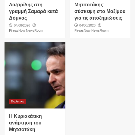
Λαζαρίδης στη…
Μητσοτάκης:
γραμμή Σαμαρά κατά
σύσκεψη στο Μαξίμου
Δόμνας
για τις αποζημιώσεις
04/08/2026
04/08/2026
PireasNow NewsRoom
PireasNow NewsRoom
Πολιτικη
Η Κυριακάτικη
ανάρτηση του
Μητσοτάκη