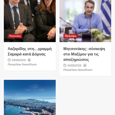
Πολιτικη
Πολιτικη
Λαζαρίδης στη…γραμμή
Μητσοτάκης: σύσκεψη
Σαμαρά κατά Δόμνας
στο Μαξίμου για τις
αποζημιώσεις
04/08/2026
PireasNow NewsRoom
04/08/2026
PireasNow NewsRoom