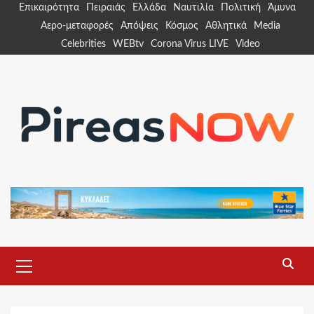
Skip
Επικαιρότητα
Πειραιάς
Ελλάδα
Ναυτιλία
Πολιτική
Άμυνα
to
Αερο-μεταφορές
Απόψεις
Κόσμος
Αθλητικά
Media
content
Celebrities
WEBtv
Corona Virus LIVE
Video
Primary
Menu