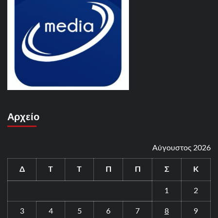
Αρχείο
Αύγουστος 2026
Δ
Τ
Τ
Π
Π
Σ
Κ
1
2
3
4
5
6
7
8
9