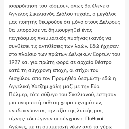
ισορρόπηση του κόσμου», όπως θα έλεγε ο
Άγγελος Σικελιανός. Διόλου τυχαία, ο μεγάλος
μας ποιητής θεωρούσε ότι μόνο στους Δελφούς
θα μπορούσε να δημιουργηθεί ένας
παγκόσμιος πνευματικός πυρήνας ικανός να
συνθέσει τις αντιθέσεις των λαών. Εδώ ήχησαν,
στο πλαίσιο των πρώτων Δελφικών Εορτών του
1927 και για πρώτη φορά σε αρχαίο θέατρο
κατά τη σύγχρονη εποχή, οι
στίχοι του
Αισχύλου από τον
Προμηθέα Δεσμώτη
· εδώ η
Αγγελική Χατζημιχάλη μαζί με την Εύα
Πάλμερ, τότε σύζυγο του Σικελιανού, έστησαν
μια ονομαστή έκθεση χειροτεχνημάτων,
αναδεικνύοντας την αξία της λαϊκής μας
τέχνης· εδώ έγιναν οι σύγχρονοι Πυθικοί
Αγώνες, με τη συμμετοχή νέων από τα γύρω