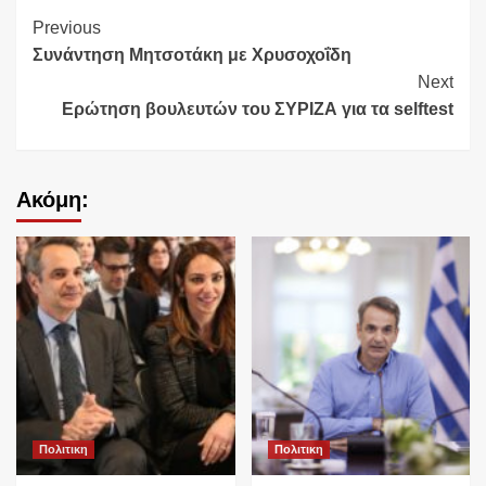
Continue
Previous
Συνάντηση Μητσοτάκη με Χρυσοχοΐδη
Reading
Next
Ερώτηση βουλευτών του ΣΥΡΙΖΑ για τα selftest
Ακόμη:
Πολιτικη
Πολιτικη