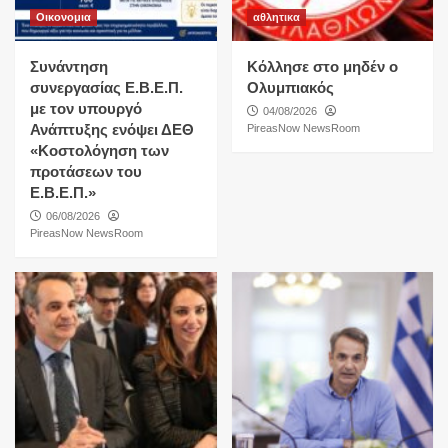
Οικονομια
αθλητικα
Συνάντηση
Κόλλησε στο μηδέν ο
συνεργασίας Ε.Β.Ε.Π.
Ολυμπιακός
με τον υπουργό
04/08/2026
Ανάπτυξης ενόψει ΔΕΘ
PireasNow NewsRoom
«Κοστολόγηση των
προτάσεων του
Ε.Β.Ε.Π.»
06/08/2026
PireasNow NewsRoom