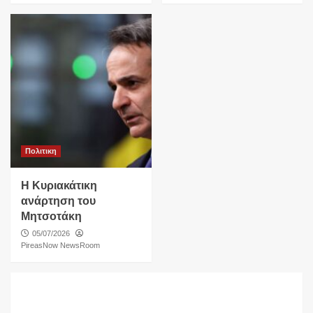
Πολιτικη
Η Κυριακάτικη
ανάρτηση του
Μητσοτάκη
05/07/2026
PireasNow NewsRoom