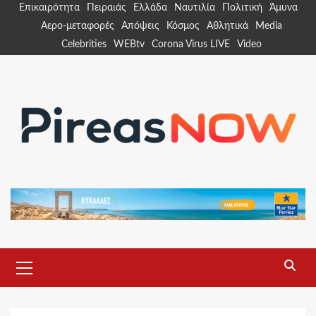
Skip
Επικαιρότητα
Πειραιάς
Ελλάδα
Ναυτιλία
Πολιτική
Άμυνα
to
Αερο-μεταφορές
Απόψεις
Κόσμος
Αθλητικά
Media
content
Celebrities
WEBtv
Corona Virus LIVE
Video
Primary
Menu