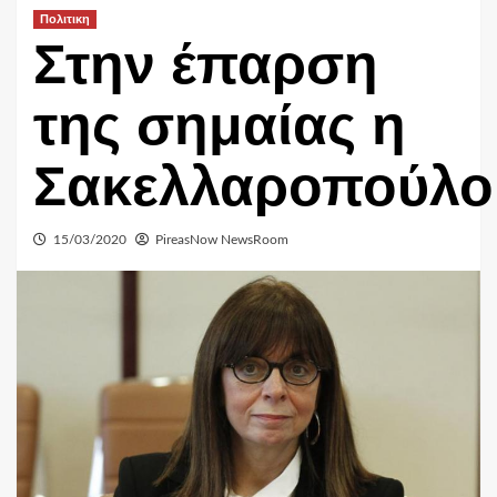
Πολιτικη
Στην έπαρση
της σημαίας η
Σακελλαροπούλο
15/03/2020
PireasNow NewsRoom