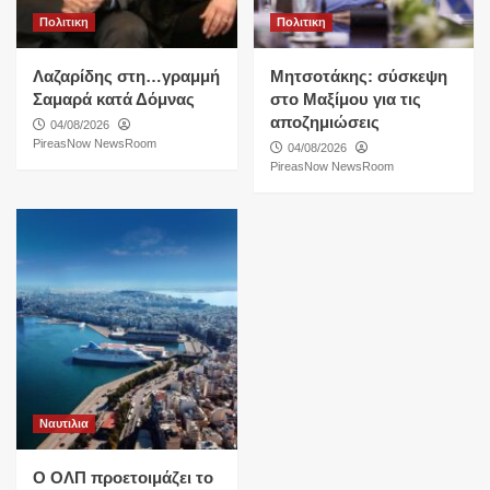
Πολιτικη
Πολιτικη
Λαζαρίδης στη…γραμμή
Μητσοτάκης: σύσκεψη
Σαμαρά κατά Δόμνας
στο Μαξίμου για τις
αποζημιώσεις
04/08/2026
PireasNow NewsRoom
04/08/2026
PireasNow NewsRoom
Ναυτιλια
O ΟΛΠ προετοιμάζει το