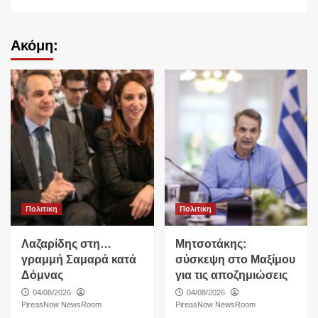
Ακόμη:
Πολιτικη
Πολιτικη
Λαζαρίδης στη…
Μητσοτάκης:
γραμμή Σαμαρά κατά
σύσκεψη στο Μαξίμου
Δόμνας
για τις αποζημιώσεις
04/08/2026
04/08/2026
PireasNow NewsRoom
PireasNow NewsRoom