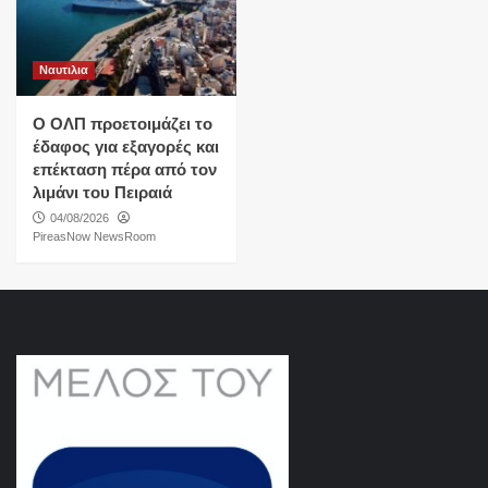
Ναυτιλια
O ΟΛΠ προετοιμάζει το
έδαφος για εξαγορές και
επέκταση πέρα από τον
λιμάνι του Πειραιά
04/08/2026
PireasNow NewsRoom