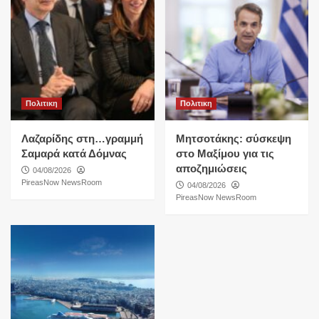
Πολιτικη
Πολιτικη
Λαζαρίδης στη…γραμμή
Μητσοτάκης: σύσκεψη
Σαμαρά κατά Δόμνας
στο Μαξίμου για τις
αποζημιώσεις
04/08/2026
PireasNow NewsRoom
04/08/2026
PireasNow NewsRoom