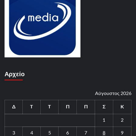
Αρχείο
Αύγουστος 2026
Δ
Τ
Τ
Π
Π
Σ
Κ
1
2
3
4
5
6
7
8
9