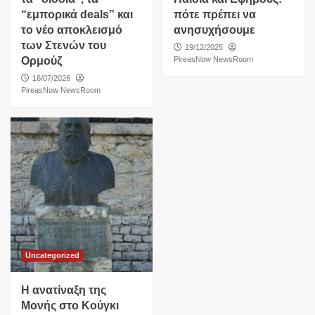
“εμπορικά deals” και
πότε πρέπει να
το νέο αποκλεισμό
ανησυχήσουμε
των Στενών του
19/12/2025
Ορμούζ
PireasNow NewsRoom
16/07/2026
PireasNow NewsRoom
Uncategorized
Η ανατίναξη της
Μονής στο Κούγκι