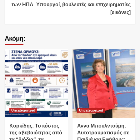
των ΗΠΑ -Υπουργοί, βουλευτές και επιχειρηματίες
[εικόνες]
Ακόμη:
Uncategorized
Uncategorized
Κορκίδης: Το κόστος
Αννα Μπουλντούμη:
της αβεβαιότητας από
Αυτοτραυματισμός σε
τα “διόδια”, τα
Παιδιά και Εφήβους: