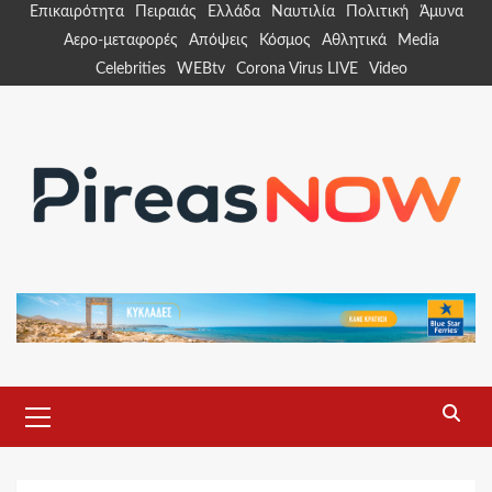
Skip
Επικαιρότητα
Πειραιάς
Ελλάδα
Ναυτιλία
Πολιτική
Άμυνα
to
Αερο-μεταφορές
Απόψεις
Κόσμος
Αθλητικά
Media
content
Celebrities
WEBtv
Corona Virus LIVE
Video
Primary
Menu