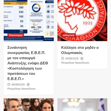
Οικονομια
αθλητικα
Συνάντηση
Κόλλησε στο μηδέν ο
συνεργασίας Ε.Β.Ε.Π.
Ολυμπιακός
με τον υπουργό
04/08/2026
Ανάπτυξης ενόψει ΔΕΘ
PireasNow NewsRoom
«Κοστολόγηση των
προτάσεων του
Ε.Β.Ε.Π.»
06/08/2026
PireasNow NewsRoom