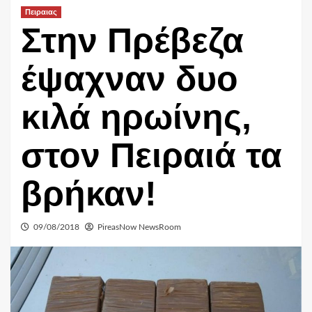
Πειραιας
Στην Πρέβεζα
έψαχναν δυο
κιλά ηρωίνης,
στον Πειραιά τα
βρήκαν!
09/08/2018
PireasNow NewsRoom