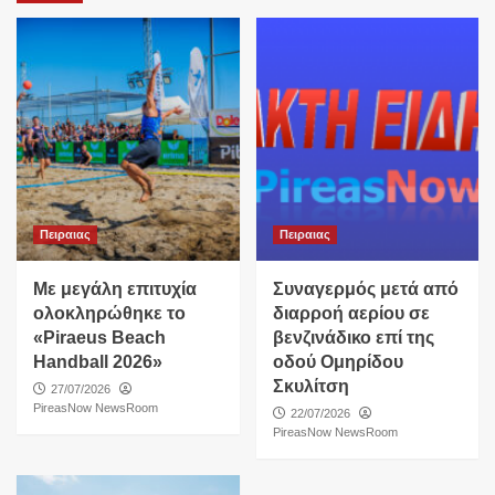
Πειραιας
Πειραιας
Με μεγάλη επιτυχία
Συναγερμός μετά από
ολοκληρώθηκε το
διαρροή αερίου σε
«Piraeus Beach
βενζινάδικο επί της
Handball 2026»
οδού Ομηρίδου
Σκυλίτση
27/07/2026
PireasNow NewsRoom
22/07/2026
PireasNow NewsRoom