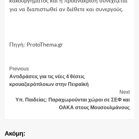
κακουργήματος και η προανάκριση συνεχίζεται
για να διαπιστωθεί αν διέθετε και συνεργούς.
Πηγή: ProtoThema.gr
Continue
Previous
Aντιδράσεις για τις νέες 4 θέσεις
Reading
κρουαζιερόπλοιων στην Πειραϊκή
Next
Υπ. Παιδείας: Παραχωρούνται χώροι σε ΣΕΦ και
ΟΑΚΑ στους Μουσουλμάνους
Ακόμη: