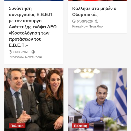
Συνάντηση
Κόλλησε στο μηδέν ο
συνεργασίας Ε.Β.Ε.Π.
Ολυμπιακός
με τον υπουργό
04/08/2026
Ανάπτυξης ενόψει ΔΕΘ
PireasNow NewsRoom
«Κοστολόγηση των
προτάσεων του
Ε.Β.Ε.Π.»
06/08/2026
PireasNow NewsRoom
Πολιτικη
Πολιτικη