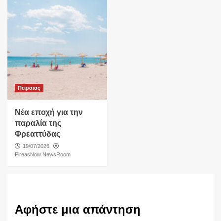
Πειραιας
Νέα εποχή για την
παραλία της
Φρεαττύδας
19/07/2026
PireasNow NewsRoom
Αφήστε μια απάντηση