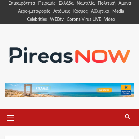
Skip
Επικαιρότητα
Πειραιάς
Ελλάδα
Ναυτιλία
Πολιτική
Άμυνα
to
Αερο-μεταφορές
Απόψεις
Κόσμος
Αθλητικά
Media
content
Celebrities
WEBtv
Corona Virus LIVE
Video
Primary
Menu