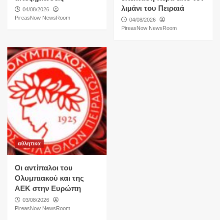
λιμάνι του Πειραιά
04/08/2026
PireasNow NewsRoom
04/08/2026
PireasNow NewsRoom
αθλητικα
Οι αντίπαλοι του
Ολυμπιακού και της
ΑΕΚ στην Ευρώπη
03/08/2026
PireasNow NewsRoom