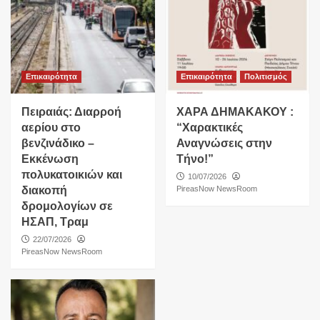
Επικαιρότητα
Επικαιρότητα
Πολιτισμός
Πειραιάς: Διαρροή
ΧΑΡΑ ΔΗΜΑΚΑΚΟΥ :
αερίου στο
“Χαρακτικές
βενζινάδικο –
Αναγνώσεις στην
Εκκένωση
Τήνο!”
πολυκατοικιών και
10/07/2026
διακοπή
PireasNow NewsRoom
δρομολογίων σε
ΗΣΑΠ, Τραμ
22/07/2026
PireasNow NewsRoom