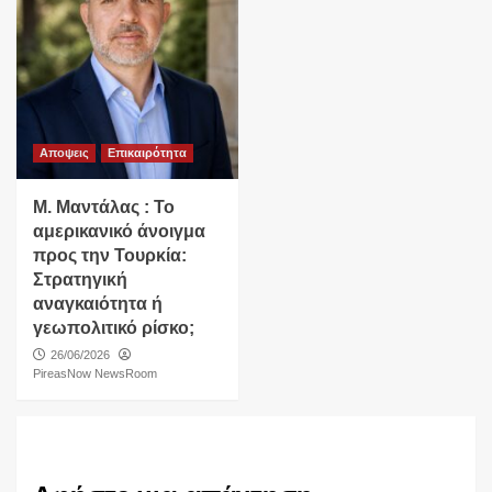
Αποψεις
Επικαιρότητα
Μ. Μαντάλας : Το
αμερικανικό άνοιγμα
προς την Τουρκία:
Στρατηγική
αναγκαιότητα ή
γεωπολιτικό ρίσκο;
26/06/2026
PireasNow NewsRoom