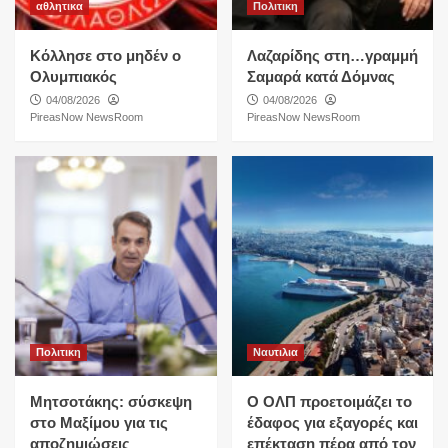
αθλητικα
Πολιτικη
Κόλλησε στο μηδέν ο
Λαζαρίδης στη…γραμμή
Ολυμπιακός
Σαμαρά κατά Δόμνας
04/08/2026
04/08/2026
PireasNow NewsRoom
PireasNow NewsRoom
Πολιτικη
Ναυτιλια
Μητσοτάκης: σύσκεψη
O ΟΛΠ προετοιμάζει το
στο Μαξίμου για τις
έδαφος για εξαγορές και
αποζημιώσεις
επέκταση πέρα από τον