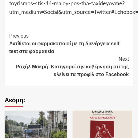
toyrismos-stis-14-maioy-pos-tha-taxideyoyme?
utm_medium=Social&utm_source=Twitter#Echobox
Continue
Previous
Αντίθετοι οι φαρμακοποιοί με τη διενέργεια self
Reading
test στα φαρμακεία
Next
Ραχήλ Μακρή: Kατηγορεί την κυβέρνηση οτι της
κλείνει τα προφίλ στο Facebook
Ακόμη: