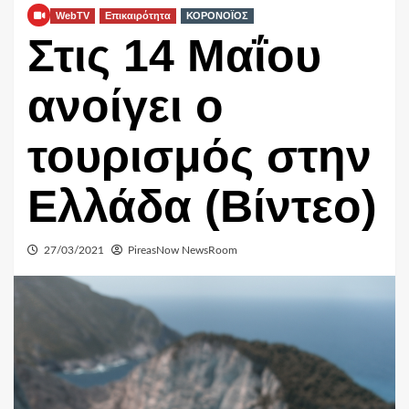
WebTV
Επικαιρότητα
ΚΟΡΟΝΟΪΟΣ
Στις 14 Μαΐου
ανοίγει ο
τουρισμός στην
Ελλάδα (Βίντεο)
27/03/2021
PireasNow NewsRoom