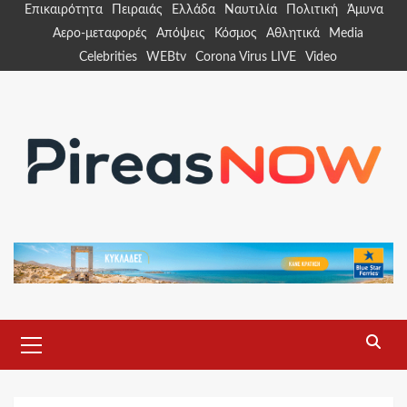
Skip
Επικαιρότητα
Πειραιάς
Ελλάδα
Ναυτιλία
Πολιτική
Άμυνα
to
Αερο-μεταφορές
Απόψεις
Κόσμος
Αθλητικά
Media
content
Celebrities
WEBtv
Corona Virus LIVE
Video
Primary
Menu