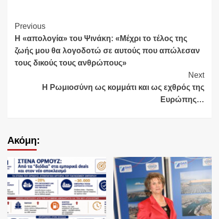
Continue
Previous
Η «απολογία» του Ψινάκη: «Μέχρι το τέλος της
Reading
ζωής μου θα λογοδοτώ σε αυτούς που απώλεσαν
τους δικούς τους ανθρώπους»
Next
Η Ρωμιοσύνη ως κομμάτι και ως εχθρός της
Ευρώπης…
Ακόμη: