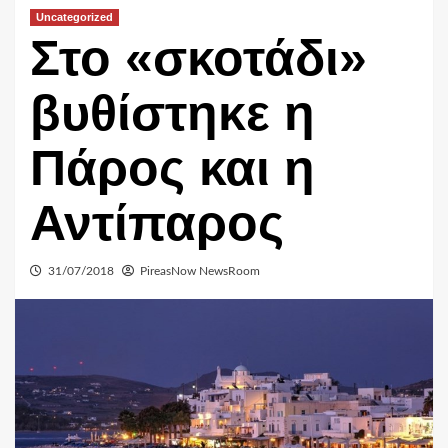
Uncategorized
Στο «σκοτάδι»
βυθίστηκε η
Πάρος και η
Αντίπαρος
31/07/2018
PireasNow NewsRoom