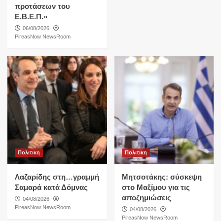
προτάσεων του
Ε.Β.Ε.Π.»
06/08/2026
PireasNow NewsRoom
Πολιτικη
Πολιτικη
Λαζαρίδης στη…γραμμή
Μητσοτάκης: σύσκεψη
Σαμαρά κατά Δόμνας
στο Μαξίμου για τις
αποζημιώσεις
04/08/2026
PireasNow NewsRoom
04/08/2026
PireasNow NewsRoom