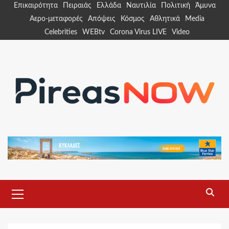
Skip
Επικαιρότητα
Πειραιάς
Ελλάδα
Ναυτιλία
Πολιτική
Άμυνα
to
Αερο-μεταφορές
Απόψεις
Κόσμος
Αθλητικά
Media
content
Celebrities
WEBtv
Corona Virus LIVE
Video
Primary
Menu