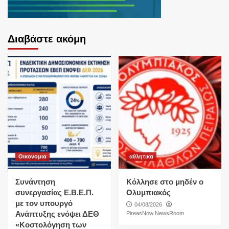
Διαβάστε ακόμη
Οικονομια
αθλητικα
Συνάντηση
Κόλλησε στο μηδέν ο
συνεργασίας Ε.Β.Ε.Π.
Ολυμπιακός
με τον υπουργό
04/08/2026
Ανάπτυξης ενόψει ΔΕΘ
PireasNow NewsRoom
«Κοστολόγηση των