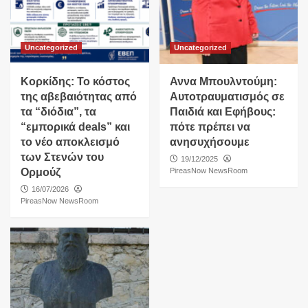
Uncategorized
Uncategorized
Κορκίδης: Το κόστος
Αννα Μπουλντούμη:
της αβεβαιότητας από
Αυτοτραυματισμός σε
τα “διόδια”, τα
Παιδιά και Εφήβους:
“εμπορικά deals” και
πότε πρέπει να
το νέο αποκλεισμό
ανησυχήσουμε
των Στενών του
19/12/2025
Ορμούζ
PireasNow NewsRoom
16/07/2026
PireasNow NewsRoom