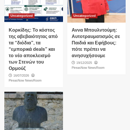
Uncategorized
Uncategorized
Κορκίδης: Το κόστος
Αννα Μπουλντούμη:
της αβεβαιότητας από
Αυτοτραυματισμός σε
τα “διόδια”, τα
Παιδιά και Εφήβους:
“εμπορικά deals” και
πότε πρέπει να
το νέο αποκλεισμό
ανησυχήσουμε
των Στενών του
19/12/2025
Ορμούζ
PireasNow NewsRoom
16/07/2026
PireasNow NewsRoom