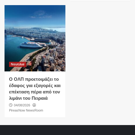
Ναυτιλια
O ΟΛΠ προετοιμάζει το
έδαφος για εξαγορές και
επέκταση πέρα από τον
λιμάνι του Πειραιά
04/08/2026
PireasNow NewsRoom