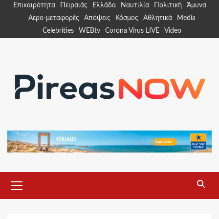
Skip
Επικαιρότητα
Πειραιάς
Ελλάδα
Ναυτιλία
Πολιτική
Άμυνα
to
Αερο-μεταφορές
Απόψεις
Κόσμος
Αθλητικά
Media
content
Celebrities
WEBtv
Corona Virus LIVE
Video
Primary
Menu