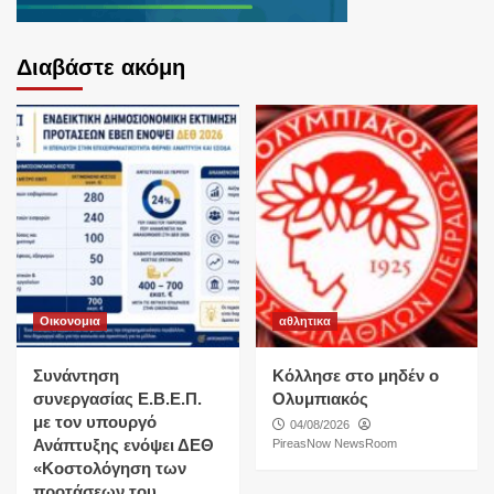
Διαβάστε ακόμη
Οικονομια
αθλητικα
Συνάντηση
Κόλλησε στο μηδέν ο
συνεργασίας Ε.Β.Ε.Π.
Ολυμπιακός
με τον υπουργό
04/08/2026
Ανάπτυξης ενόψει ΔΕΘ
PireasNow NewsRoom
«Κοστολόγηση των
προτάσεων του