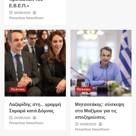
Ε.Β.Ε.Π.»
06/08/2026
PireasNow NewsRoom
Πολιτικη
Πολιτικη
Λαζαρίδης στη…γραμμή
Μητσοτάκης: σύσκεψη
Σαμαρά κατά Δόμνας
στο Μαξίμου για τις
αποζημιώσεις
04/08/2026
PireasNow NewsRoom
04/08/2026
PireasNow NewsRoom