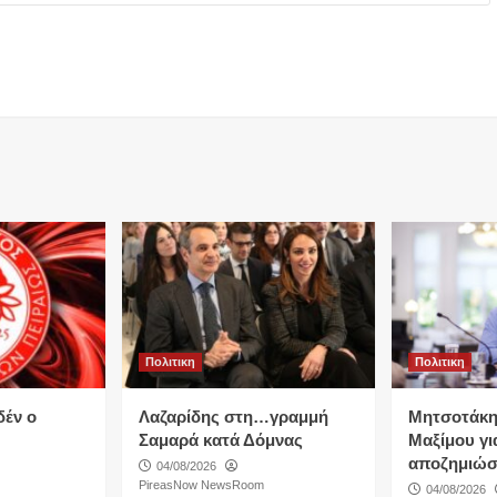
Πολιτικη
Πολιτικη
δέν ο
Λαζαρίδης στη…γραμμή
Μητσοτάκη
Σαμαρά κατά Δόμνας
Μαξίμου για
αποζημιώσ
04/08/2026
PireasNow NewsRoom
04/08/2026