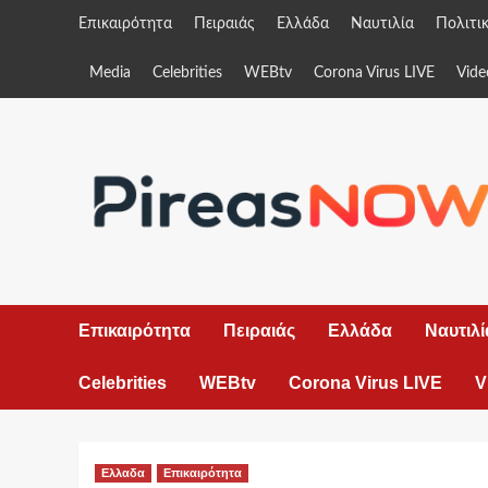
Skip
Επικαιρότητα
Πειραιάς
Ελλάδα
Ναυτιλία
Πολιτι
to
content
Media
Celebrities
WEBtv
Corona Virus LIVE
Vide
Επικαιρότητα
Πειραιάς
Ελλάδα
Ναυτιλί
Celebrities
WEBtv
Corona Virus LIVE
V
Ελλαδα
Επικαιρότητα