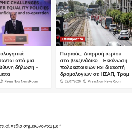
Επικαιρότητα
ιολογητικά
Πειραιάς: Διαρροή αερίου
τανται από μια
στο βενζινάδικο – Εκκένωση
ύθυνη δήλωση –
πολυκατοικιών και διακοπή
ματα
δρομολογίων σε ΗΣΑΠ, Τραμ
PireasNow NewsRoom
22/07/2026
PireasNow NewsRoom
τικά πεδία σημειώνονται με
*