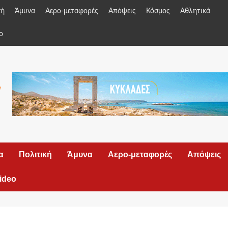
κή
Άμυνα
Αερο-μεταφορές
Απόψεις
Κόσμος
Αθλητικά
o
α
Πολιτική
Άμυνα
Αερο-μεταφορές
Απόψεις
ideo