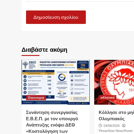
Διαβάστε ακόμη
Οικονομια
αθλητικα
Συνάντηση συνεργασίας
Κόλλησε στο μη
Ε.Β.Ε.Π. με τον υπουργό
Ολυμπιακός
Ανάπτυξης ενόψει ΔΕΘ
04/08/2026
«Κοστολόγηση των
PireasNow NewsRoom