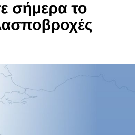
σε σήμερα το
 λασποβροχές