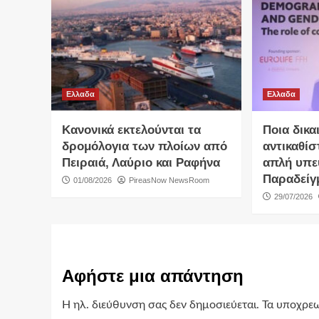
Ελλαδα
Ελλαδα
Κανονικά εκτελούνται τα
Ποια δικα
δρομόλογια των πλοίων από
αντικαθίσ
Πειραιά, Λαύριο και Ραφήνα
απλή υπε
Παραδείγ
01/08/2026
PireasNow NewsRoom
29/07/2026
Αφήστε μια απάντηση
Η ηλ. διεύθυνση σας δεν δημοσιεύεται.
Τα υποχρεω