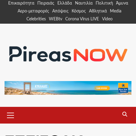
Skip
Επικαιρότητα
Πειραιάς
Ελλάδα
Ναυτιλία
Πολιτική
Άμυνα
to
Αερο-μεταφορές
Απόψεις
Κόσμος
Αθλητικά
Media
content
Celebrities
WEBtv
Corona Virus LIVE
Video
Primary
Menu