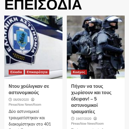
ΕΠΕΙΣΟΔΙΑ
Ελλαδα
Επικαιρότητα
Κοσμος
Ντου χούλιγκαν σε
Πήγαν να τους
αστυνομικούς
χωρίσουν και τους
έδειραν! – 5
06/09/2020
PireasNow NewsRoom
αστυνομικοί
τραυματίες
Δύο αστυνομικοί
τραυματίστηκαν και
19/07/2020
PireasNow NewsRoom
διακομίστηκαν στο 401