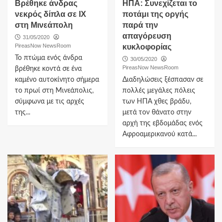
Βρέθηκε άνδρας
ΗΠΑ: Συνεχίζεται το
νεκρός δίπλα σε ΙΧ
ποτάμι της οργής
στη Μινεάπολη
παρά την
απαγόρευση
31/05/2020
PireasNow NewsRoom
κυκλοφορίας
Το πτώμα ενός άνδρα
30/05/2020
PireasNow NewsRoom
βρέθηκε κοντά σε ένα
καμένο αυτοκίνητο σήμερα
Διαδηλώσεις ξέσπασαν σε
το πρωί στη Μινεάπολις,
πολλές μεγάλες πόλεις
σύμφωνα με τις αρχές
των ΗΠΑ χθες βράδυ,
της...
μετά τον θάνατο στην
αρχή της εβδομάδας ενός
Αφροαμερικανού κατά...