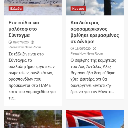
Ελλαδα
Κοσμος
Επεισόδια και
Και δεύτερος
μολότοφ στο
αφροαμερικάνος
Σύνταγμα
βρέθηκε κρεμασμένος
σε δένδρο!
09/07/2020
PireasNow NewsRoom
16/06/2020
PireasNow NewsRoom
Σε εξέλιξη είναι στο
Σύνταγμα το
Ο σερίφης της κομητείας
συλλαλητήριο εργατικών
του Λος Άντζελες Άλεξ
σωματείων, συνδικάτων,
Βιγιανουέβα δεσμεύθηκε
ομοσπονδίων που
χθες Δευτέρα ότι θα
πρόσκεινται στο ΠΑΜΕ
διενεργηθεί «εντατική»
κατά του νομοσχεδίου για
έρευνα για τον θάνατο...
τις...