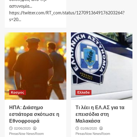
αστυνομία...
https://twitter.com/RT_com/status/1270913649176203264?
s=20...
Κοσμος
Ελλαδα
ΗΠΑ: Διάσημο
Τι λέει η ΕΛ.ΑΣ για τα
εστιάτορα σκότωσε η
επεισόδια στη
Εθνοφρουρά
Μαλακάσα
02/06/2020
01/06/2020
PireasNow NewsRoom
PireasNow NewsRoom