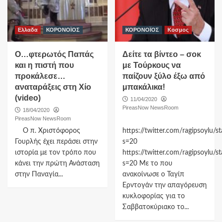
Ελλαδα
ΚΟΡΟΝΟΪΟΣ
ΚΟΡΟΝΟΪΟΣ
Κοσμος
Ο…φτερωτός Παπάς
Δείτε τα βίντεο – σοκ
και η πιστή που
με Τούρκους να
προκάλεσε…
παίζουν ξύλο έξω από
αναταράξεις στη Χίο
μπακάλικα!
(video)
11/04/2020
PireasNow NewsRoom
18/04/2020
PireasNow NewsRoom
O π. Χριστόφορος
https://twitter.com/ragipsoylu
Γουρλής έχει περάσει στην
s=20
ιστορία με τον τρόπο που
https://twitter.com/ragipsoylu
κάνει την πρώτη Ανάσταση
s=20 Με το που
στην Παναγία...
ανακοίνωσε ο Ταγίπ
Ερντογάν την απαγόρευση
κυκλοφορίας για το
Σαββατοκύριακο το...