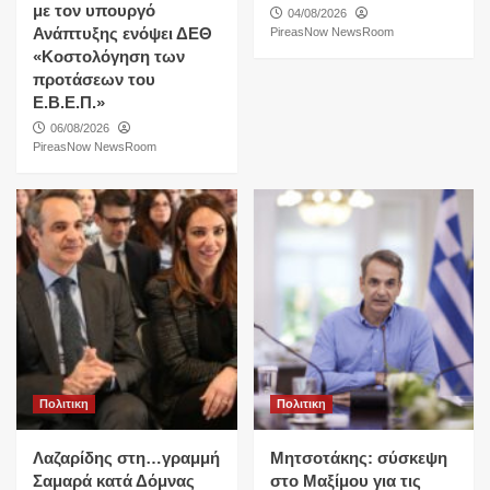
με τον υπουργό
04/08/2026
Ανάπτυξης ενόψει ΔΕΘ
PireasNow NewsRoom
«Κοστολόγηση των
προτάσεων του
Ε.Β.Ε.Π.»
06/08/2026
PireasNow NewsRoom
Πολιτικη
Πολιτικη
Λαζαρίδης στη…γραμμή
Μητσοτάκης: σύσκεψη
Σαμαρά κατά Δόμνας
στο Μαξίμου για τις