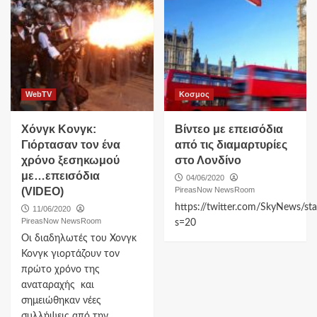
WebTV
Κοσμος
Χόνγκ Κονγκ:
Βίντεο με επεισόδια
Γιόρτασαν τον ένα
από τις διαμαρτυρίες
χρόνο ξεσηκωμού
στο Λονδίνο
με…επεισόδια
04/06/2020
(VIDEO)
PireasNow NewsRoom
https://twitter.com/SkyNews/
11/06/2020
PireasNow NewsRoom
s=20
Οι διαδηλωτές του Χονγκ
Κονγκ γιορτάζουν τον
πρώτο χρόνο της
αναταραχής και
σημειώθηκαν νέες
συλλήψεις από την