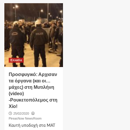
Ελλαδα
Προσφυγικό: Αρχισαν
τα όργανα (και οι…
μάχες) στη Μυτιλήνη
(video)
-Ρουκετοπόλεμος στη
Χίο!
25/02/2020
PireasNow NewsRoom
Καυτή υποδοχή στα ΜΑΤ