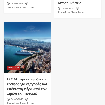
αποζημιώσεις
04/08/2026
PireasNow NewsRoom
04/08/2026
PireasNow NewsRoom
Ναυτιλια
O ΟΛΠ προετοιμάζει το
έδαφος για εξαγορές και
επέκταση πέρα από τον
λιμάνι του Πειραιά
04/08/2026
PireasNow NewsRoom