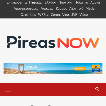
Skip
Επικαιρότητα
Πειραιάς
Ελλάδα
Ναυτιλία
Πολιτική
Άμυνα
to
Αερο-μεταφορές
Απόψεις
Κόσμος
Αθλητικά
Media
content
Celebrities
WEBtv
Corona Virus LIVE
Video
Primary
Menu