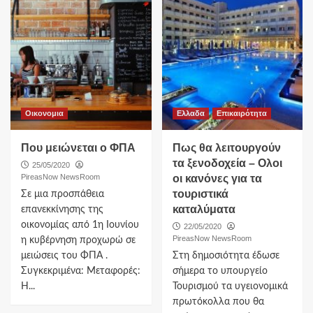
Οικονομια
Ελλαδα
Επικαιρότητα
Που μειώνεται ο ΦΠΑ
Πως θα λειτουργούν
τα ξενοδοχεία – Ολοι
25/05/2020
PireasNow NewsRoom
οι κανόνες για τα
τουριστικά
Σε μια προσπάθεια
καταλύματα
επανεκκίνησης της
οικονομίας από 1η Ιουνίου
22/05/2020
PireasNow NewsRoom
η κυβέρνηση προχωρώ σε
μειώσεις του ΦΠΑ .
Στη δημοσιότητα έδωσε
Συγκεκριμένα: Μεταφορές:
σήμερα το υπουργείο
Η...
Τουρισμού τα υγειονομικά
πρωτόκολλα που θα