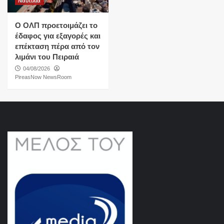
Ναυτιλια
O ΟΛΠ προετοιμάζει το
έδαφος για εξαγορές και
επέκταση πέρα από τον
λιμάνι του Πειραιά
04/08/2026
PireasNow NewsRoom