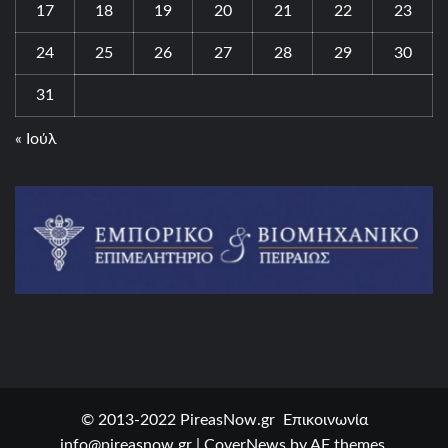
17
18
19
20
21
22
23
24
25
26
27
28
29
30
31
« Ιούλ
© 2013-2022 PireasNow.gr Επικοινωνία
info@pireasnow.gr
|
CoverNews
by AF themes.