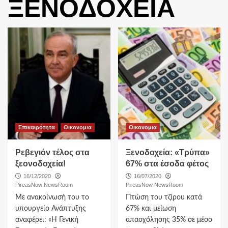
ΞΕΝΟΔΟΧΕΙΑ
Επικαιρότητα
Οικονομια
Οικονομια
Ρεβεγιόν τέλος στα
Ξενοδοχεία: «Τρύπα»
ξεονοδοχεία!
67% στα έσοδα φέτος
16/12/2020
16/07/2020
PireasNow NewsRoom
PireasNow NewsRoom
Mε ανακοίνωσή του το
Πτώση του τζίρου κατά
υπουργείο Ανάπτυξης
67% και μείωση
αναφέρει: «Η Γενική
απασχόλησης 35% σε μέσο