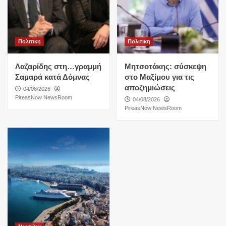
Πολιτικη
Πολιτικη
Λαζαρίδης στη…γραμμή
Μητσοτάκης: σύσκεψη
Σαμαρά κατά Δόμνας
στο Μαξίμου για τις
αποζημιώσεις
04/08/2026
PireasNow NewsRoom
04/08/2026
PireasNow NewsRoom