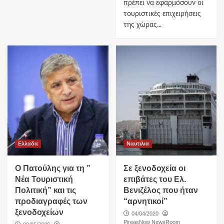
πρέπει να εφαρμόσουν οι
τουριστικές επιχειρήσεις
της χώρας...
Ελλαδα
Ναυτιλια
O Πατούλης για τη ”
Σε ξενοδοχεία οι
Νέα Τουριστική
επιβάτες του Ελ.
Πολιτική” και τις
Βενιζέλος που ήταν
προδιαγραφές των
“αρνητικοί”
ξενοδοχείων
04/04/2020
PireasNow NewsRoom