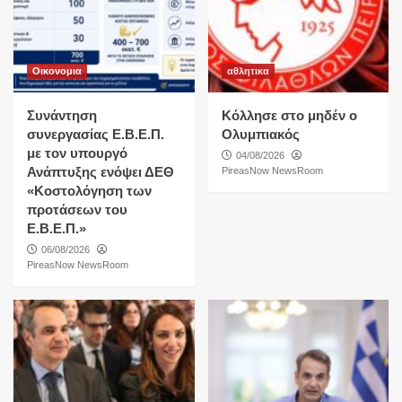
Οικονομια
αθλητικα
Συνάντηση
Κόλλησε στο μηδέν ο
συνεργασίας Ε.Β.Ε.Π.
Ολυμπιακός
με τον υπουργό
04/08/2026
Ανάπτυξης ενόψει ΔΕΘ
PireasNow NewsRoom
«Κοστολόγηση των
προτάσεων του
Ε.Β.Ε.Π.»
06/08/2026
PireasNow NewsRoom