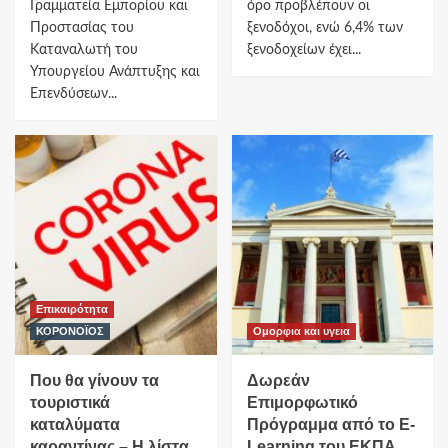
Γραμματεία Εμπορίου και
όρο προβλέπουν οι
Προστασίας του
ξενοδόχοι, ενώ 6,4% των
Καταναλωτή του
ξενοδοχείων έχει...
Υπουργείου Ανάπτυξης και
Επενδύσεων...
Επικαιρότητα
ΚΟΡΟΝΟΪΟΣ
Ομορφια και υγεια
Που θα γίνουν τα
Δωρεάν
τουριστικά
Επιμορφωτικό
καταλύματα
Πρόγραμμα από το E-
καραντίνας – Η λίστα
Learning του ΕΚΠΑ