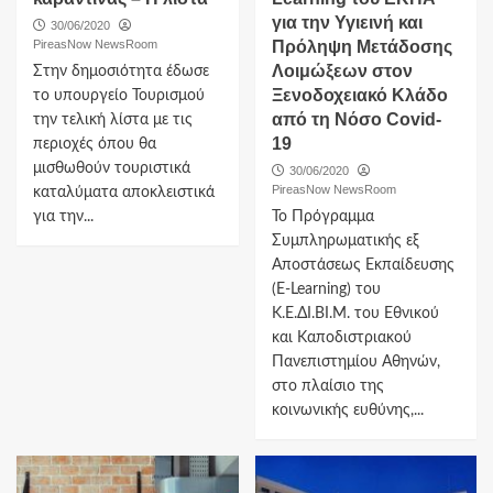
για την Υγιεινή και
30/06/2020
PireasNow NewsRoom
Πρόληψη Μετάδοσης
Λοιμώξεων στον
Στην δημοσιότητα έδωσε
Ξενοδοχειακό Κλάδο
το υπουργείο Τουρισμού
από τη Νόσο Covid-
την τελική λίστα με τις
19
περιοχές όπου θα
μισθωθούν τουριστικά
30/06/2020
PireasNow NewsRoom
καταλύματα αποκλειστικά
για την...
Το Πρόγραμμα
Συμπληρωματικής εξ
Αποστάσεως Εκπαίδευσης
(E-Learning) του
Κ.Ε.ΔΙ.ΒΙ.Μ. του Εθνικού
και Καποδιστριακού
Πανεπιστημίου Αθηνών,
στο πλαίσιο της
κοινωνικής ευθύνης,...