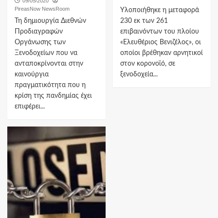
09/05/2020
PireasNow NewsRoom
Υλοποιήθηκε η μεταφορά
Τη δημιουργία Διεθνών
230 εκ των 261
Προδιαγραφών
επιβαινόντων του πλοίου
Οργάνωσης των
«Ελευθέριος Βενιζέλος», οι
Ξενοδοχείων που να
οποίοι βρέθηκαν αρνητικοί
ανταποκρίνονται στην
στον κορονοϊό, σε
καινούργια
ξενοδοχεία...
πραγματικότητα που η
κρίση της πανδημίας έχει
επιφέρει...