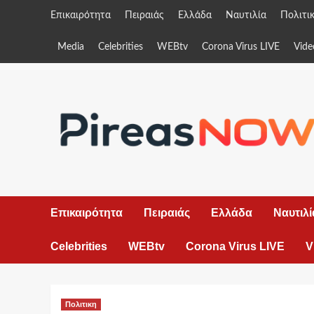
Skip
Επικαιρότητα
Πειραιάς
Ελλάδα
Ναυτιλία
Πολιτι
to
content
Media
Celebrities
WEBtv
Corona Virus LIVE
Vide
Επικαιρότητα
Πειραιάς
Ελλάδα
Ναυτιλί
Celebrities
WEBtv
Corona Virus LIVE
V
Πολιτικη