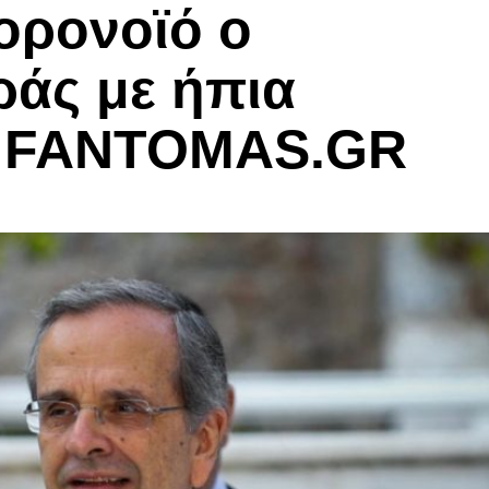
ορονοϊό ο
άς με ήπια
– FANTOMAS.GR