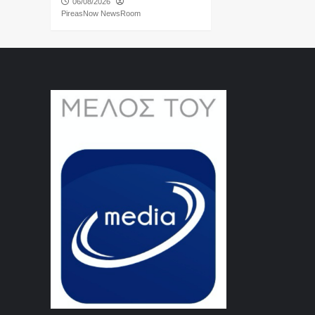
06/08/2026
PireasNow NewsRoom