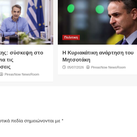
Πολιτικη
ης: σύσκεψη στο
Η Κυριακάτικη ανάρτηση του
ια τις
Μητσοτάκη
σεις
05/07/2026
PireasNow NewsRoom
PireasNow NewsRoom
τικά πεδία σημειώνονται με
*