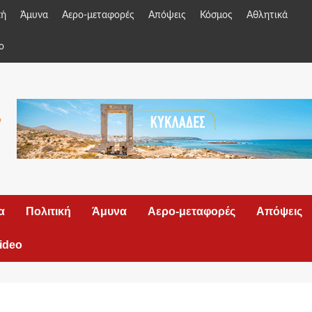
κή
Άμυνα
Αερο-μεταφορές
Απόψεις
Κόσμος
Αθλητικά
o
α
Πολιτική
Άμυνα
Αερο-μεταφορές
Απόψεις
ideo