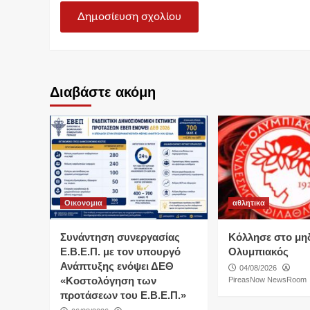
Διαβάστε ακόμη
Οικονομια
αθλητικα
Συνάντηση συνεργασίας
Κόλλησε στο μη
Ε.Β.Ε.Π. με τον υπουργό
Ολυμπιακός
Ανάπτυξης ενόψει ΔΕΘ
04/08/2026
«Κοστολόγηση των
PireasNow NewsRoom
προτάσεων του Ε.Β.Ε.Π.»