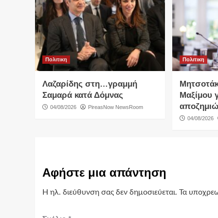
Πολιτικη
Πολιτικη
Λαζαρίδης στη…γραμμή
Μητσοτάκ
Σαμαρά κατά Δόμνας
Μαξίμου γ
αποζημιώ
04/08/2026
PireasNow NewsRoom
04/08/2026
Αφήστε μια απάντηση
Η ηλ. διεύθυνση σας δεν δημοσιεύεται.
Τα υποχρεω