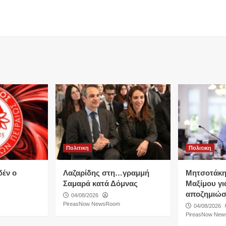
Πολιτικη
Πολιτικη
δέν ο
Λαζαρίδης στη…γραμμή
Μητσοτάκη
Σαμαρά κατά Δόμνας
Μαξίμου για
αποζημιώσ
04/08/2026
PireasNow NewsRoom
04/08/2026
PireasNow Ne