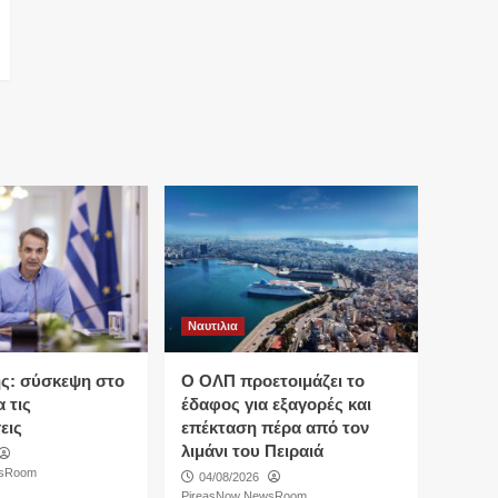
Ναυτιλια
ς: σύσκεψη στο
O ΟΛΠ προετοιμάζει το
 τις
έδαφος για εξαγορές και
εις
επέκταση πέρα από τον
λιμάνι του Πειραιά
wsRoom
04/08/2026
PireasNow NewsRoom