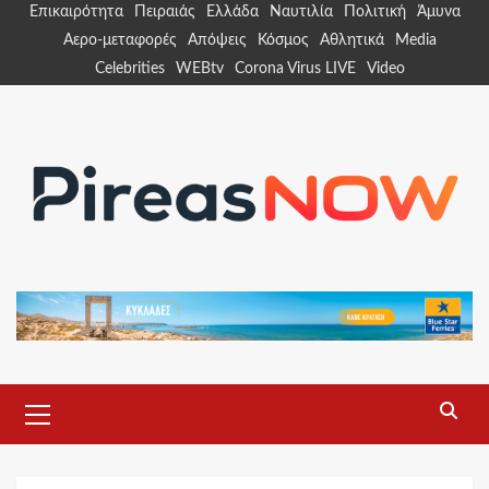
Skip
Επικαιρότητα
Πειραιάς
Ελλάδα
Ναυτιλία
Πολιτική
Άμυνα
to
Αερο-μεταφορές
Απόψεις
Κόσμος
Αθλητικά
Media
content
Celebrities
WEBtv
Corona Virus LIVE
Video
Primary
Menu