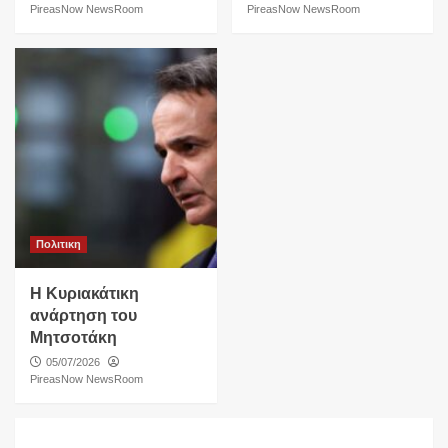
PireasNow NewsRoom
PireasNow NewsRoom
Πολιτικη
Η Κυριακάτικη
ανάρτηση του
Μητσοτάκη
05/07/2026
PireasNow NewsRoom