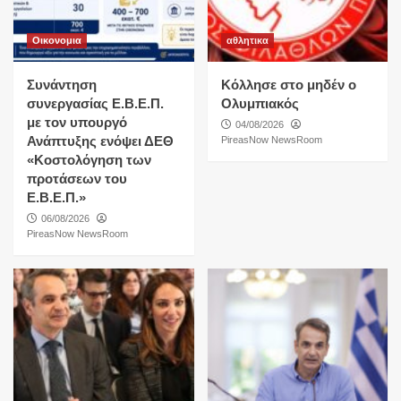
Οικονομια
αθλητικα
Συνάντηση
Κόλλησε στο μηδέν ο
συνεργασίας Ε.Β.Ε.Π.
Ολυμπιακός
με τον υπουργό
04/08/2026
Ανάπτυξης ενόψει ΔΕΘ
PireasNow NewsRoom
«Κοστολόγηση των
προτάσεων του
Ε.Β.Ε.Π.»
06/08/2026
PireasNow NewsRoom