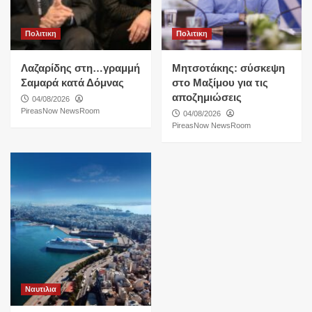
Πολιτικη
Πολιτικη
Λαζαρίδης στη…γραμμή
Μητσοτάκης: σύσκεψη
Σαμαρά κατά Δόμνας
στο Μαξίμου για τις
αποζημιώσεις
04/08/2026
PireasNow NewsRoom
04/08/2026
PireasNow NewsRoom
Ναυτιλια