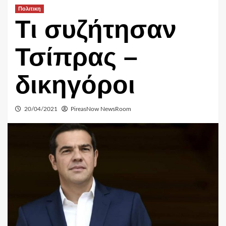
Πολιτικη
Τι συζήτησαν
Τσίπρας –
δικηγόροι
20/04/2021
PireasNow NewsRoom