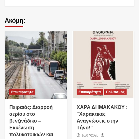
Ακόμη:
Επικαιρότητα
Επικαιρότητα
Πολιτισμός
Πειραιάς: Διαρροή
ΧΑΡΑ ΔΗΜΑΚΑΚΟΥ :
αερίου στο
“Χαρακτικές
βενζινάδικο –
Αναγνώσεις στην
Εκκένωση
Τήνο!”
πολυκατοικιών και
10/07/2026