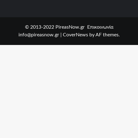
© 2013-2022 PireasNow.gr Επικοινωνία
info@pireasnow.gr
|
CoverNews
by AF themes.