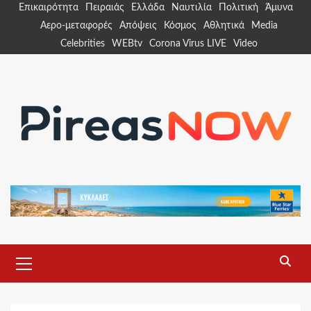
Skip
Επικαιρότητα
Πειραιάς
Ελλάδα
Ναυτιλία
Πολιτική
Άμυνα
to
Αερο-μεταφορές
Απόψεις
Κόσμος
Αθλητικά
Media
content
Celebrities
WEBtv
Corona Virus LIVE
Video
Primary
Menu