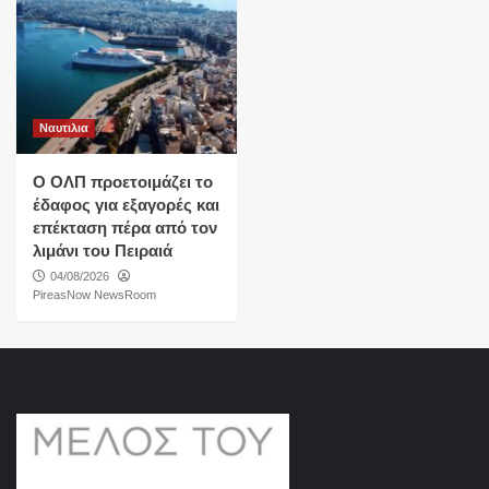
Ναυτιλια
O ΟΛΠ προετοιμάζει το
έδαφος για εξαγορές και
επέκταση πέρα από τον
λιμάνι του Πειραιά
04/08/2026
PireasNow NewsRoom