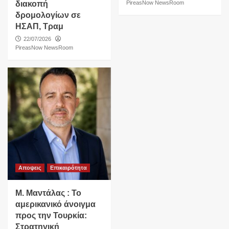
διακοπή
PireasNow NewsRoom
δρομολογίων σε
ΗΣΑΠ, Τραμ
22/07/2026
PireasNow NewsRoom
Αποψεις
Επικαιρότητα
Μ. Μαντάλας : Το
αμερικανικό άνοιγμα
προς την Τουρκία:
Στρατηγική