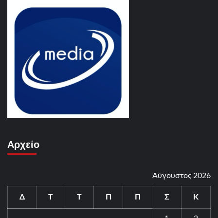
Αρχείο
Αύγουστος 2026
Δ
Τ
Τ
Π
Π
Σ
Κ