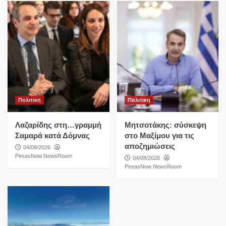
Πολιτικη
Πολιτικη
Λαζαρίδης στη…γραμμή
Μητσοτάκης: σύσκεψη
Σαμαρά κατά Δόμνας
στο Μαξίμου για τις
αποζημιώσεις
04/08/2026
PireasNow NewsRoom
04/08/2026
PireasNow NewsRoom