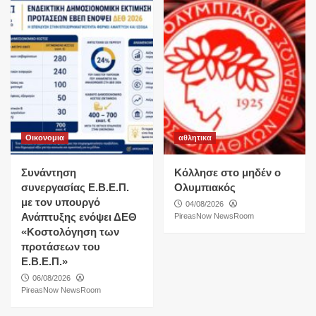
Οικονομια
αθλητικα
Συνάντηση
Κόλλησε στο μηδέν ο
συνεργασίας Ε.Β.Ε.Π.
Ολυμπιακός
με τον υπουργό
04/08/2026
Ανάπτυξης ενόψει ΔΕΘ
PireasNow NewsRoom
«Κοστολόγηση των
προτάσεων του
Ε.Β.Ε.Π.»
06/08/2026
PireasNow NewsRoom