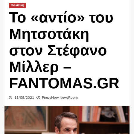
Πολιτικη
To «αντίο» του
Μητσοτάκη
στον Στέφανο
Μίλλερ –
FANTOMAS.GR
11/08/2021
PireasNow NewsRoom