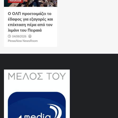
Ναυτιλια
O ΟΛΠ προετοιμάζει το
έδαφος για εξαγορές και
επέκταση πέρα από τον
λιμάνι του Πειραιά
04/08/2026
PireasNow NewsRoom