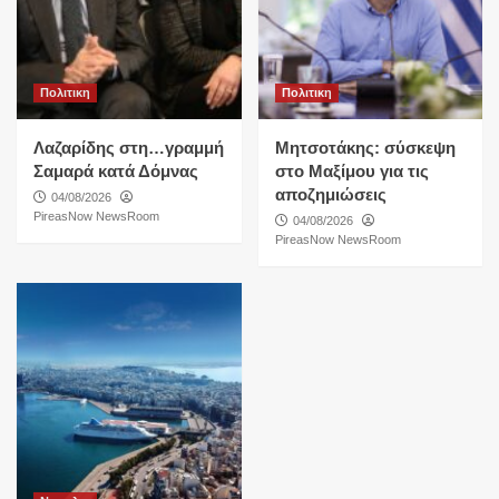
Πολιτικη
Πολιτικη
Λαζαρίδης στη…γραμμή
Μητσοτάκης: σύσκεψη
Σαμαρά κατά Δόμνας
στο Μαξίμου για τις
αποζημιώσεις
04/08/2026
PireasNow NewsRoom
04/08/2026
PireasNow NewsRoom