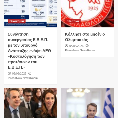
Οικονομια
αθλητικα
Συνάντηση
Κόλλησε στο μηδέν ο
συνεργασίας Ε.Β.Ε.Π.
Ολυμπιακός
με τον υπουργό
04/08/2026
Ανάπτυξης ενόψει ΔΕΘ
PireasNow NewsRoom
«Κοστολόγηση των
προτάσεων του
Ε.Β.Ε.Π.»
06/08/2026
PireasNow NewsRoom