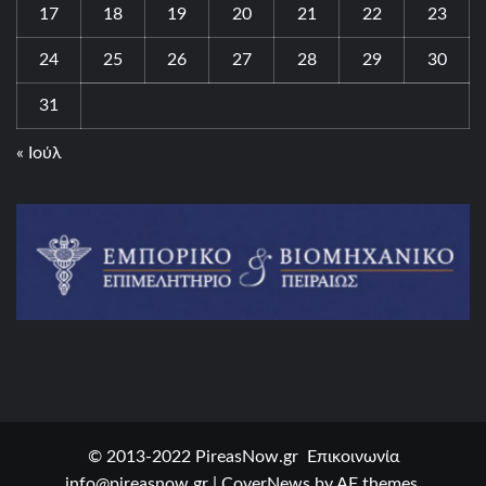
17
18
19
20
21
22
23
24
25
26
27
28
29
30
31
« Ιούλ
© 2013-2022 PireasNow.gr Επικοινωνία
info@pireasnow.gr
|
CoverNews
by AF themes.