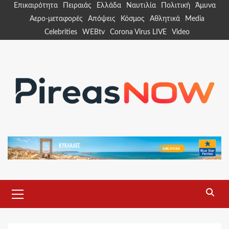
Skip
Επικαιρότητα
Πειραιάς
Ελλάδα
Ναυτιλία
Πολιτική
Άμυνα
to
Αερο-μεταφορές
Απόψεις
Κόσμος
Αθλητικά
Media
content
Celebrities
WEBtv
Corona Virus LIVE
Video
Primary
Menu