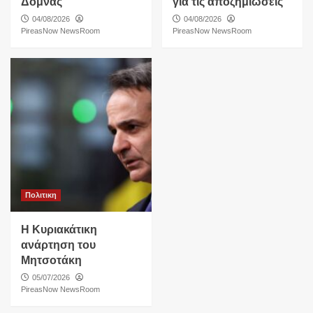
Δόμνας
για τις αποζημιώσεις
04/08/2026
04/08/2026
PireasNow NewsRoom
PireasNow NewsRoom
Πολιτικη
Η Κυριακάτικη
ανάρτηση του
Μητσοτάκη
05/07/2026
PireasNow NewsRoom