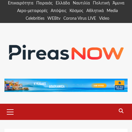
Skip
Επικαιρότητα
Πειραιάς
Ελλάδα
Ναυτιλία
Πολιτική
Άμυνα
to
Αερο-μεταφορές
Απόψεις
Κόσμος
Αθλητικά
Media
content
Celebrities
WEBtv
Corona Virus LIVE
Video
Primary
Menu