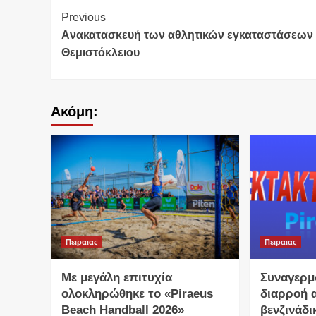
Continue
Previous
Aνακατασκευή των αθλητικών εγκαταστάσεων 
Reading
Θεμιστόκλειου
Ακόμη:
Πειραιας
Πειραιας
Με μεγάλη επιτυχία
Συναγερμ
ολοκληρώθηκε το «Piraeus
διαρροή 
Beach Handball 2026»
βενζινάδι