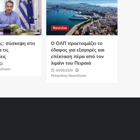
Ναυτιλια
ς: σύσκεψη στο
O ΟΛΠ προετοιμάζει το
 τις
έδαφος για εξαγορές και
εις
επέκταση πέρα από τον
λιμάνι του Πειραιά
wsRoom
04/08/2026
PireasNow NewsRoom