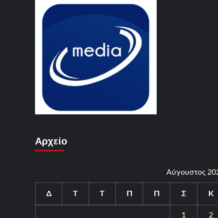
Αρχείο
Αύγουστος 20
Δ
Τ
Τ
Π
Π
Σ
Κ
1
2