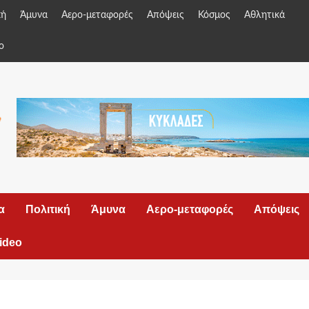
κή
Άμυνα
Αερο-μεταφορές
Απόψεις
Κόσμος
Αθλητικά
o
α
Πολιτική
Άμυνα
Αερο-μεταφορές
Απόψεις
ideo