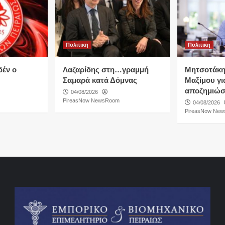
Πολιτικη
Πολιτικη
δέν ο
Λαζαρίδης στη…γραμμή
Μητσοτάκη
Σαμαρά κατά Δόμνας
Μαξίμου για
αποζημιώσ
04/08/2026
PireasNow NewsRoom
04/08/2026
PireasNow Ne