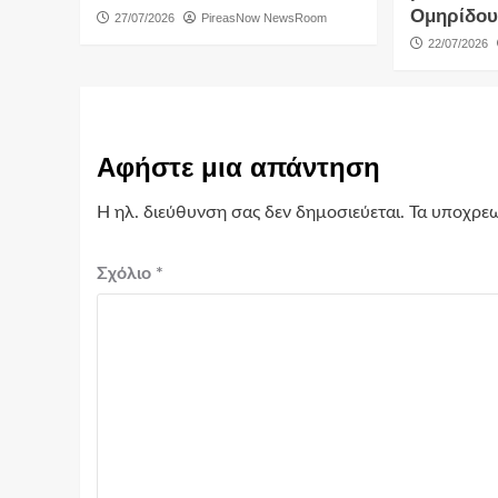
Ομηρίδου
27/07/2026
PireasNow NewsRoom
22/07/2026
Αφήστε μια απάντηση
Η ηλ. διεύθυνση σας δεν δημοσιεύεται.
Τα υποχρεω
Σχόλιο
*