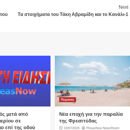
Next
του
Τα στοιχήματα του Τάκη Αβραμίδη και το Κανάλι-1
Πειραιας
ός μετά από
Νέα εποχή για την παραλία
αερίου σε
της Φρεαττύδας
κο επί της οδού
19/07/2026
PireasNow NewsRoom