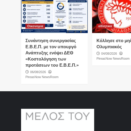
Οικονομια
αθλητικα
Συνάντηση συνεργασίας
Κόλλησε στο μη
Ε.Β.Ε.Π. με τον υπουργό
Ολυμπιακός
Ανάπτυξης ενόψει ΔΕΘ
04/08/2026
«Κοστολόγηση των
PireasNow NewsRoom
προτάσεων του Ε.Β.Ε.Π.»
06/08/2026
PireasNow NewsRoom