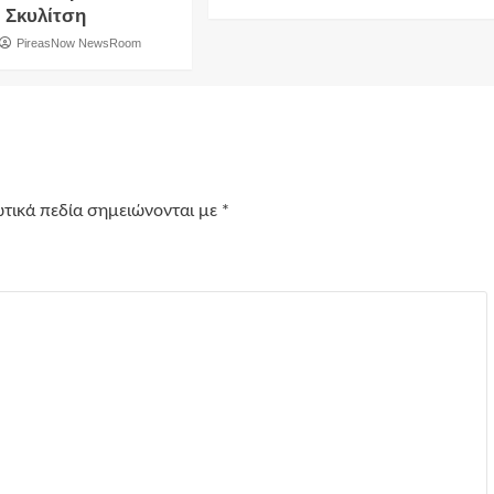
 Σκυλίτση
PireasNow NewsRoom
τικά πεδία σημειώνονται με
*