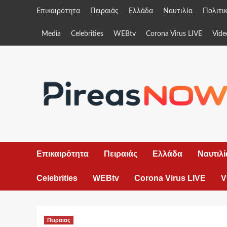
Skip
Επικαιρότητα
Πειραιάς
Ελλάδα
Ναυτιλία
Πολιτι
to
content
Media
Celebrities
WEBtv
Corona Virus LIVE
Vide
Επικαιρότητα
Πειραιάς
Ελλάδα
Ναυτιλί
Celebrities
WEBtv
Corona Virus LIVE
V
Πειραιας