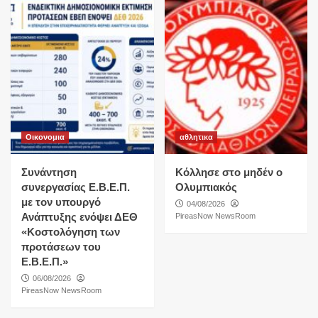
Οικονομια
αθλητικα
Συνάντηση
Κόλλησε στο μηδέν ο
συνεργασίας Ε.Β.Ε.Π.
Ολυμπιακός
με τον υπουργό
04/08/2026
Ανάπτυξης ενόψει ΔΕΘ
PireasNow NewsRoom
«Κοστολόγηση των
προτάσεων του
Ε.Β.Ε.Π.»
06/08/2026
PireasNow NewsRoom