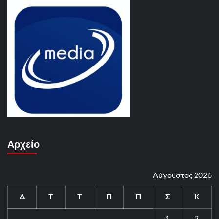
Αρχείο
Αύγουστος 2026
Δ
Τ
Τ
Π
Π
Σ
Κ
1
2