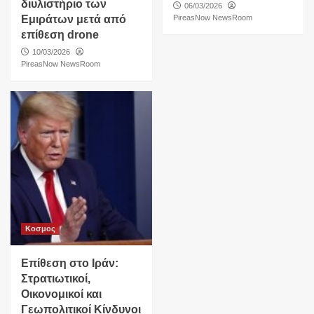
διυλιστήριο των
06/03/2026
Εμιράτων μετά από
PireasNow NewsRoom
επίθεση drone
10/03/2026
PireasNow NewsRoom
Κοσμος
Επίθεση στο Ιράν:
Στρατιωτικοί,
Οικονομικοί και
Γεωπολιτικοί Κίνδυνοι