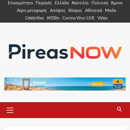
Skip
Επικαιρότητα
Πειραιάς
Ελλάδα
Ναυτιλία
Πολιτική
Άμυνα
to
Αερο-μεταφορές
Απόψεις
Κόσμος
Αθλητικά
Media
content
Celebrities
WEBtv
Corona Virus LIVE
Video
Primary
Menu