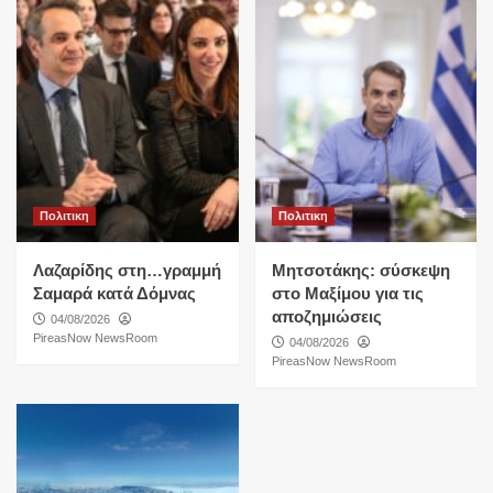
Πολιτικη
Πολιτικη
Λαζαρίδης στη…γραμμή
Μητσοτάκης: σύσκεψη
Σαμαρά κατά Δόμνας
στο Μαξίμου για τις
αποζημιώσεις
04/08/2026
PireasNow NewsRoom
04/08/2026
PireasNow NewsRoom