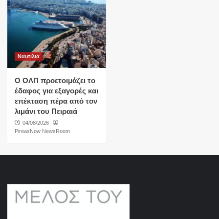
Ναυτιλια
O ΟΛΠ προετοιμάζει το
έδαφος για εξαγορές και
επέκταση πέρα από τον
λιμάνι του Πειραιά
04/08/2026
PireasNow NewsRoom