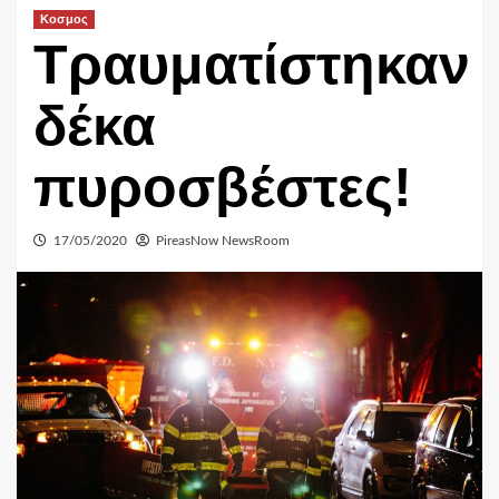
Κοσμος
Τραυματίστηκαν
δέκα
πυροσβέστες!
17/05/2020
PireasNow NewsRoom