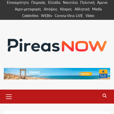
Skip
Επικαιρότητα
Πειραιάς
Ελλάδα
Ναυτιλία
Πολιτική
Άμυνα
to
Αερο-μεταφορές
Απόψεις
Κόσμος
Αθλητικά
Media
content
Celebrities
WEBtv
Corona Virus LIVE
Video
Primary
Menu