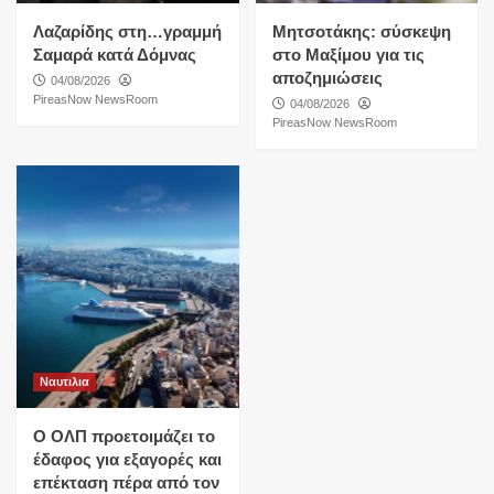
Λαζαρίδης στη…γραμμή
Μητσοτάκης: σύσκεψη
Σαμαρά κατά Δόμνας
στο Μαξίμου για τις
αποζημιώσεις
04/08/2026
PireasNow NewsRoom
04/08/2026
PireasNow NewsRoom
Ναυτιλια
O ΟΛΠ προετοιμάζει το
έδαφος για εξαγορές και
επέκταση πέρα από τον