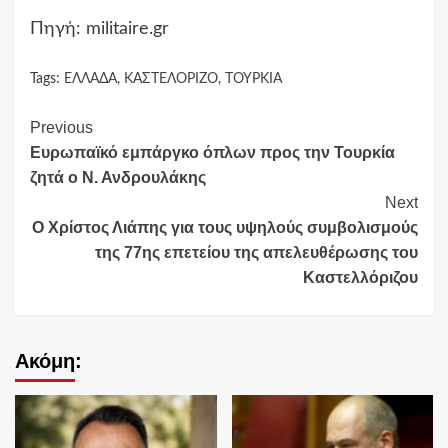
Πηγή: militaire.gr
Tags:
ΕΛΛΑΔΑ
,
ΚΑΣΤΕΛΟΡΙΖΟ
,
ΤΟΥΡΚΙΑ
Continue
Previous
Ευρωπαϊκό εμπάργκο όπλων προς την Τουρκία
Reading
ζητά ο Ν. Ανδρουλάκης
Next
Ο Χρίστος Λιάπης για τους υψηλούς συμβολισμούς
της 77ης επετείου της απελευθέρωσης του
Καστελλόριζου
Ακόμη: