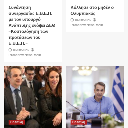
Συνάντηση
Κόλλησε στο μηδέν ο
συνεργασίας Ε.Β.Ε.Π.
Ολυμπιακός
με τον υπουργό
04/08/2026
Ανάπτυξης ενόψει ΔΕΘ
PireasNow NewsRoom
«Κοστολόγηση των
προτάσεων του
Ε.Β.Ε.Π.»
06/08/2026
PireasNow NewsRoom
Πολιτικη
Πολιτικη