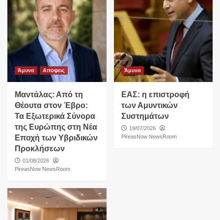
Άμυνα
Αποψεις
Άμυνα
Μαντάλας: Από τη
ΕΑΣ: η επιστροφή
Θέουτα στον Έβρο:
των Αμυντικών
Τα Εξωτερικά Σύνορα
Συστημάτων
της Ευρώπης στη Νέα
19/07/2026
Εποχή των Υβριδικών
PireasNow NewsRoom
Προκλήσεων
01/08/2026
PireasNow NewsRoom