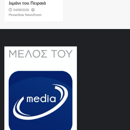
λιμάνι του Πειραιά
04/08/2026
PireasNow NewsRoom