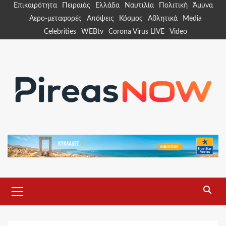
Skip
Επικαιρότητα
Πειραιάς
Ελλάδα
Ναυτιλία
Πολιτική
Άμυνα
to
Αερο-μεταφορές
Απόψεις
Κόσμος
Αθλητικά
Media
content
Celebrities
WEBtv
Corona Virus LIVE
Video
Primary
Menu