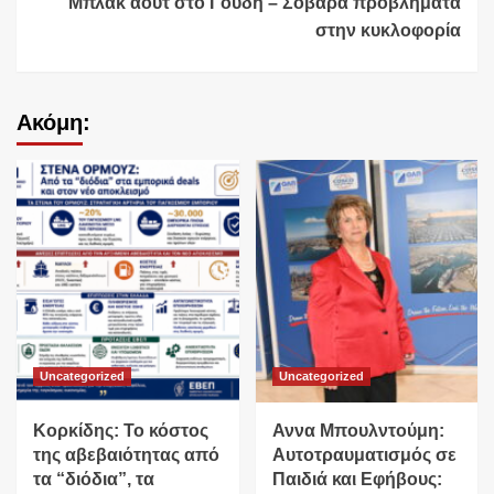
Μπλακ άουτ στο Γουδή – Σοβαρά προβλήματα
στην κυκλοφορία
Ακόμη:
Uncategorized
Uncategorized
Κορκίδης: Το κόστος
Αννα Μπουλντούμη:
της αβεβαιότητας από
Αυτοτραυματισμός σε
τα “διόδια”, τα
Παιδιά και Εφήβους: