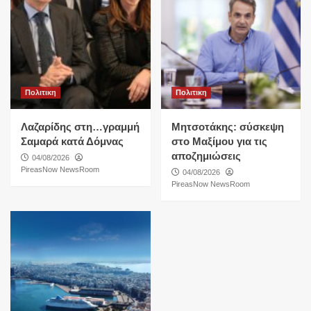
Πολιτικη
Πολιτικη
Λαζαρίδης στη…γραμμή
Μητσοτάκης: σύσκεψη
Σαμαρά κατά Δόμνας
στο Μαξίμου για τις
αποζημιώσεις
04/08/2026
PireasNow NewsRoom
04/08/2026
PireasNow NewsRoom