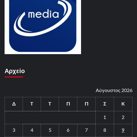
Αρχείο
Αύγουστος 2026
Δ
Τ
Τ
Π
Π
Σ
Κ
1
2
3
4
5
6
7
8
9