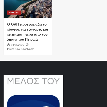
Ναυτιλια
O ΟΛΠ προετοιμάζει το
έδαφος για εξαγορές και
επέκταση πέρα από τον
λιμάνι του Πειραιά
04/08/2026
PireasNow NewsRoom