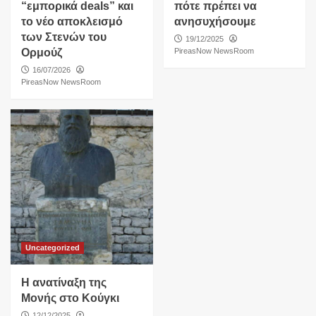
“εμπορικά deals” και
πότε πρέπει να
το νέο αποκλεισμό
ανησυχήσουμε
των Στενών του
19/12/2025
Ορμούζ
PireasNow NewsRoom
16/07/2026
PireasNow NewsRoom
Uncategorized
Η ανατίναξη της
Μονής στο Κούγκι
12/12/2025