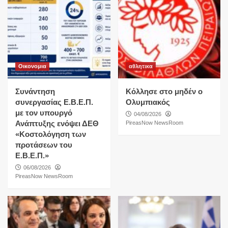
Οικονομια
αθλητικα
Συνάντηση
Κόλλησε στο μηδέν ο
συνεργασίας Ε.Β.Ε.Π.
Ολυμπιακός
με τον υπουργό
04/08/2026
Ανάπτυξης ενόψει ΔΕΘ
PireasNow NewsRoom
«Κοστολόγηση των
προτάσεων του
Ε.Β.Ε.Π.»
06/08/2026
PireasNow NewsRoom