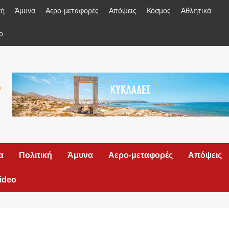
κή
Άμυνα
Αερο-μεταφορές
Απόψεις
Κόσμος
Αθλητικά
o
α
Πολιτική
Άμυνα
Αερο-μεταφορές
Απόψεις
ideo