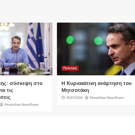
Πολιτικη
ης: σύσκεψη στο
Η Κυριακάτικη ανάρτηση του
ια τις
Μητσοτάκη
σεις
05/07/2026
PireasNow NewsRoom
PireasNow NewsRoom