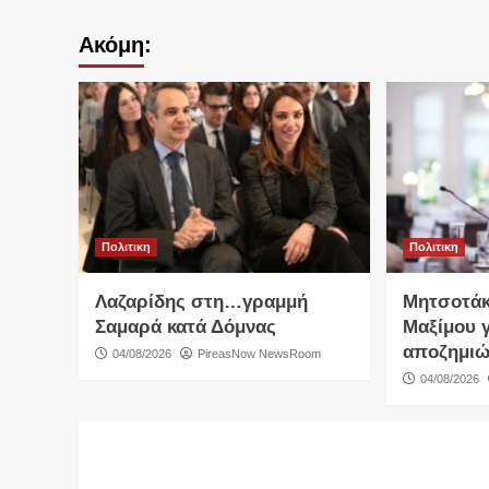
Ακόμη:
Πολιτικη
Πολιτικη
Λαζαρίδης στη…γραμμή
Μητσοτάκ
Σαμαρά κατά Δόμνας
Μαξίμου γ
αποζημιώ
04/08/2026
PireasNow NewsRoom
04/08/2026