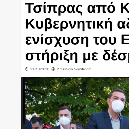
Τσίπρας από Κ
Κυβερνητική α
ενίσχυση του 
στήριξη με δέσ
21/10/2020
PireasNow NewsRoom