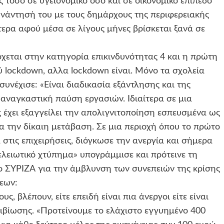
 τόσο σε υγειονομικό όσο και σε οικονομικό επίπεδο
υνάντησή του με τους δημάρχους της περιφερειακής
τερα αφού μέσα σε λίγους μήνες βρίσκεται ξανά σε
ρχεται στην κατηγορία επικινδυνότητας 4 και η πρώτη
ύ lockdown, αλλα lockdown είναι. Μόνο τα σχολεία
συνέχισε: «Είναι διαδικασία εξάντλησης και της
 αναγκαστική παύση εργασιών. Ιδιαίτερα σε μια
ς έχει εξαγγείλει την απολιγνιτοποίηση εσπευσμένα ως
ια την δίκαιη μετάβαση. Σε μια περιοχή όπου το πρώτο
τις επιχειρήσεις, διόγκωσε την ανεργία και σήμερα
ελειωτικό χτύπημα» υπογράμμισε και πρότεινε τη
ο ΣΥΡΙΖΑ για την άμβλυνση των συνεπειών της κρίσης
σεων:
, βλέπουν, είτε επειδή είναι πια άνεργοι είτε είναι
ιβίωσης. «Προτείνουμε το ελάχιστο εγγυημένο 400