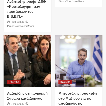
Ανάπτυξης ενόψει ΔΕΘ
PireasNow NewsRoom
«Κοστολόγηση των
προτάσεων του
Ε.Β.Ε.Π.»
06/08/2026
PireasNow NewsRoom
Πολιτικη
Πολιτικη
Λαζαρίδης στη…γραμμή
Μητσοτάκης: σύσκεψη
Σαμαρά κατά Δόμνας
στο Μαξίμου για τις
αποζημιώσεις
04/08/2026