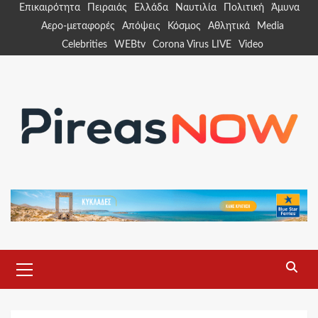
Skip
Επικαιρότητα
Πειραιάς
Ελλάδα
Ναυτιλία
Πολιτική
Άμυνα
to
Αερο-μεταφορές
Απόψεις
Κόσμος
Αθλητικά
Media
content
Celebrities
WEBtv
Corona Virus LIVE
Video
Primary
Menu