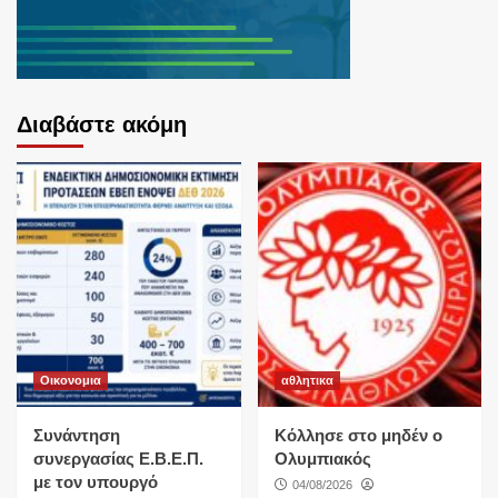
Διαβάστε ακόμη
Οικονομια
αθλητικα
Συνάντηση
Κόλλησε στο μηδέν ο
συνεργασίας Ε.Β.Ε.Π.
Ολυμπιακός
με τον υπουργό
04/08/2026