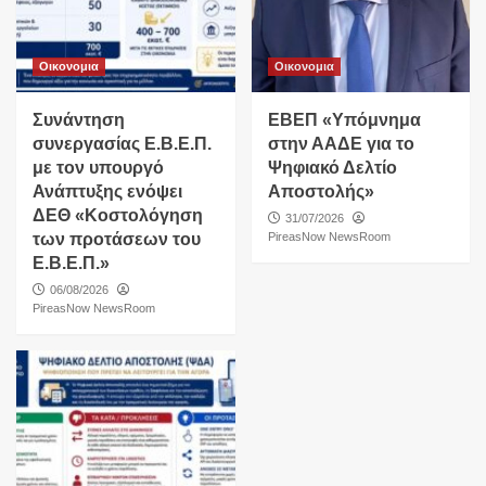
Οικονομια
Οικονομια
Συνάντηση
ΕΒΕΠ «Υπόμνημα
συνεργασίας Ε.Β.Ε.Π.
στην ΑΑΔΕ για το
με τον υπουργό
Ψηφιακό Δελτίο
Ανάπτυξης ενόψει
Αποστολής»
ΔΕΘ «Κοστολόγηση
31/07/2026
των προτάσεων του
PireasNow NewsRoom
Ε.Β.Ε.Π.»
06/08/2026
PireasNow NewsRoom