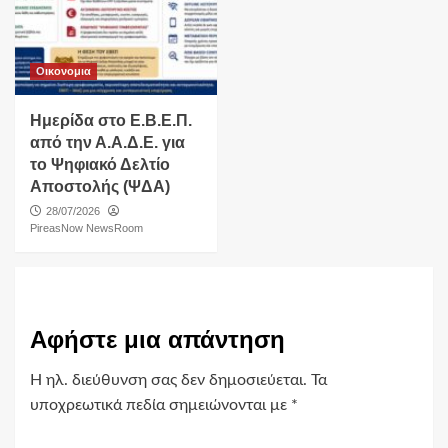
Οικονομια
Ημερίδα στο Ε.Β.Ε.Π.
από την Α.Α.Δ.Ε. για
το Ψηφιακό Δελτίο
Αποστολής (ΨΔΑ)
28/07/2026
PireasNow NewsRoom
Αφήστε μια απάντηση
Η ηλ. διεύθυνση σας δεν δημοσιεύεται.
Τα
υποχρεωτικά πεδία σημειώνονται με
*