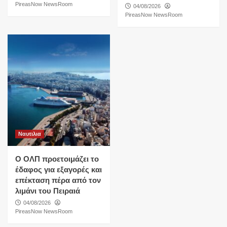
PireasNow NewsRoom
04/08/2026
PireasNow NewsRoom
Ναυτιλια
O ΟΛΠ προετοιμάζει το
έδαφος για εξαγορές και
επέκταση πέρα από τον
λιμάνι του Πειραιά
04/08/2026
PireasNow NewsRoom