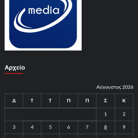
Αρχείο
Αύγουστος 2026
Δ
Τ
Τ
Π
Π
Σ
Κ
1
2
3
4
5
6
7
8
9