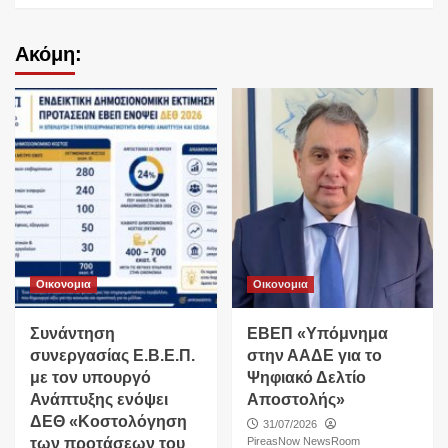
Ακόμη:
Οικονομια
Οικονομια
Συνάντηση
ΕΒΕΠ «Υπόμνημα
συνεργασίας Ε.Β.Ε.Π.
στην ΑΑΔΕ για το
με τον υπουργό
Ψηφιακό Δελτίο
Ανάπτυξης ενόψει
Αποστολής»
ΔΕΘ «Κοστολόγηση
31/07/2026
των προτάσεων του
PireasNow NewsRoom