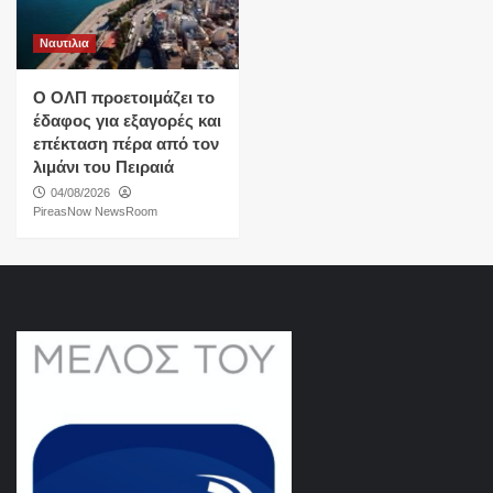
Ναυτιλια
O ΟΛΠ προετοιμάζει το
έδαφος για εξαγορές και
επέκταση πέρα από τον
λιμάνι του Πειραιά
04/08/2026
PireasNow NewsRoom