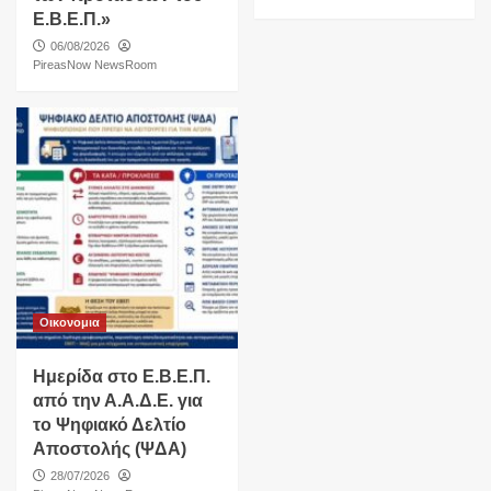
Ε.Β.Ε.Π.»
06/08/2026
PireasNow NewsRoom
Οικονομια
Ημερίδα στο Ε.Β.Ε.Π.
από την Α.Α.Δ.Ε. για
το Ψηφιακό Δελτίο
Αποστολής (ΨΔΑ)
28/07/2026