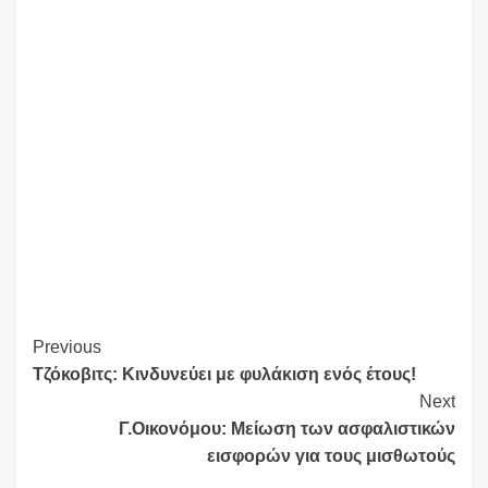
Continue
Previous
Τζόκοβιτς: Κινδυνεύει με φυλάκιση ενός έτους!
Reading
Next
Γ.Οικονόμου: Μείωση των ασφαλιστικών
εισφορών για τους μισθωτούς