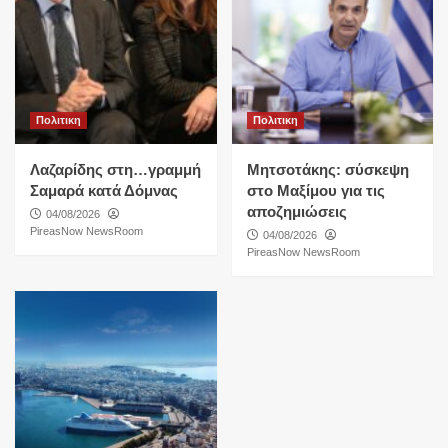
Πολιτικη
Πολιτικη
Λαζαρίδης στη…γραμμή
Μητσοτάκης: σύσκεψη
Σαμαρά κατά Δόμνας
στο Μαξίμου για τις
αποζημιώσεις
04/08/2026
PireasNow NewsRoom
04/08/2026
PireasNow NewsRoom