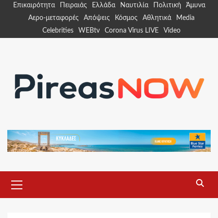
Skip
Επικαιρότητα
Πειραιάς
Ελλάδα
Ναυτιλία
Πολιτική
Άμυνα
to
Αερο-μεταφορές
Απόψεις
Κόσμος
Αθλητικά
Media
content
Celebrities
WEBtv
Corona Virus LIVE
Video
Primary
Menu