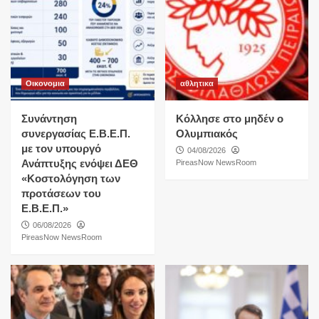
Οικονομια
αθλητικα
Συνάντηση
Κόλλησε στο μηδέν ο
συνεργασίας Ε.Β.Ε.Π.
Ολυμπιακός
με τον υπουργό
04/08/2026
Ανάπτυξης ενόψει ΔΕΘ
PireasNow NewsRoom
«Κοστολόγηση των
προτάσεων του
Ε.Β.Ε.Π.»
06/08/2026
PireasNow NewsRoom