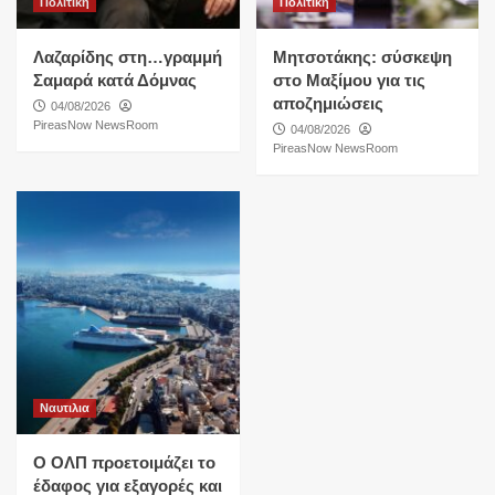
Πολιτικη
Πολιτικη
Λαζαρίδης στη…γραμμή
Μητσοτάκης: σύσκεψη
Σαμαρά κατά Δόμνας
στο Μαξίμου για τις
αποζημιώσεις
04/08/2026
PireasNow NewsRoom
04/08/2026
PireasNow NewsRoom
Ναυτιλια
O ΟΛΠ προετοιμάζει το
έδαφος για εξαγορές και