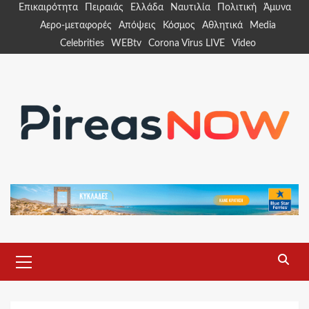
Skip
Επικαιρότητα
Πειραιάς
Ελλάδα
Ναυτιλία
Πολιτική
Άμυνα
to
Αερο-μεταφορές
Απόψεις
Κόσμος
Αθλητικά
Media
content
Celebrities
WEBtv
Corona Virus LIVE
Video
Primary
Menu