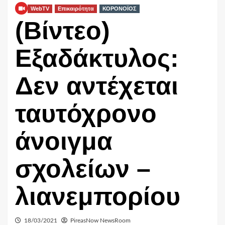
WebTV
Επικαιρότητα
ΚΟΡΟΝΟΪΟΣ
(Βίντεο)
Εξαδάκτυλος:
Δεν αντέχεται
ταυτόχρονο
άνοιγμα
σχολείων –
λιανεμπορίου
18/03/2021
PireasNow NewsRoom