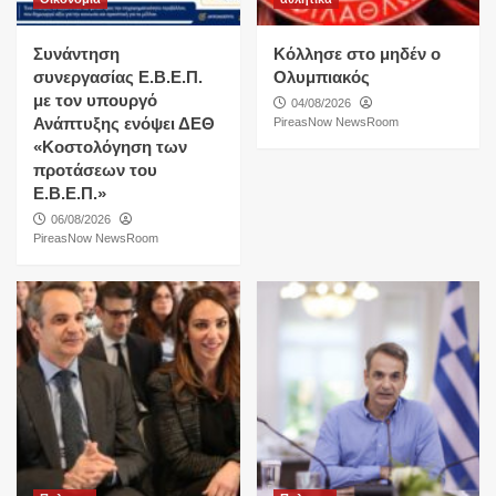
Συνάντηση
Κόλλησε στο μηδέν ο
συνεργασίας Ε.Β.Ε.Π.
Ολυμπιακός
με τον υπουργό
04/08/2026
Ανάπτυξης ενόψει ΔΕΘ
PireasNow NewsRoom
«Κοστολόγηση των
προτάσεων του
Ε.Β.Ε.Π.»
06/08/2026
PireasNow NewsRoom