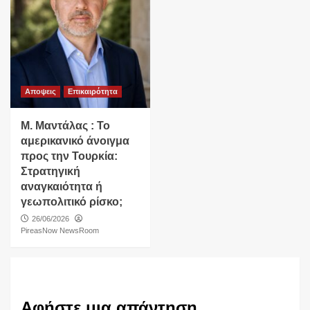
Αποψεις
Επικαιρότητα
Μ. Μαντάλας : Το
αμερικανικό άνοιγμα
προς την Τουρκία:
Στρατηγική
αναγκαιότητα ή
γεωπολιτικό ρίσκο;
26/06/2026
PireasNow NewsRoom
Αφήστε μια απάντηση