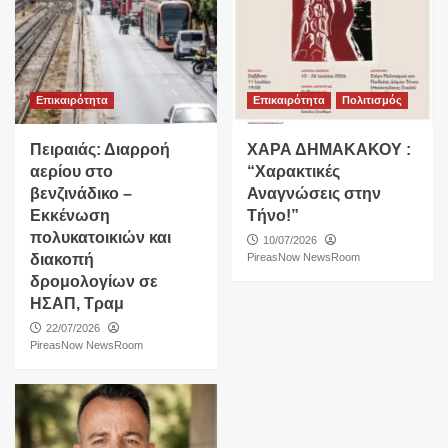
Επικαιρότητα
Επικαιρότητα
Πολιτισμός
Πειραιάς: Διαρροή
ΧΑΡΑ ΔΗΜΑΚΑΚΟΥ :
αερίου στο
“Χαρακτικές
βενζινάδικο –
Αναγνώσεις στην
Εκκένωση
Τήνο!”
πολυκατοικιών και
10/07/2026
διακοπή
PireasNow NewsRoom
δρομολογίων σε
ΗΣΑΠ, Τραμ
22/07/2026
PireasNow NewsRoom