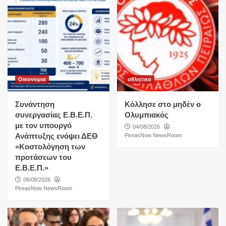
Οικονομια
αθλητικα
Συνάντηση
Κόλλησε στο μηδέν ο
συνεργασίας Ε.Β.Ε.Π.
Ολυμπιακός
με τον υπουργό
04/08/2026
Ανάπτυξης ενόψει ΔΕΘ
PireasNow NewsRoom
«Κοστολόγηση των
προτάσεων του
Ε.Β.Ε.Π.»
06/08/2026
PireasNow NewsRoom