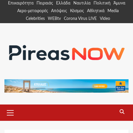
Skip
Επικαιρότητα
Πειραιάς
Ελλάδα
Ναυτιλία
Πολιτική
Άμυνα
to
Αερο-μεταφορές
Απόψεις
Κόσμος
Αθλητικά
Media
content
Celebrities
WEBtv
Corona Virus LIVE
Video
Primary
Menu