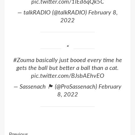
pic.twitter.com/1lEd6qQk5C
— talkRADIO (@talkRADIO)
February 8,
2022
#Zouma
basically just booed every time he
gets the ball but better a ball than a cat.
pic.twitter.com/BJsbAEhvEO
— Sassenach 🏴󠁧󠁢󠁥󠁮󠁧󠁿 (@ProSassenach)
February
8, 2022
Previous