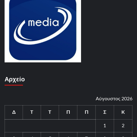
Αρχείο
Αύγουστος 2026
Δ
Τ
Τ
Π
Π
Σ
Κ
1
2