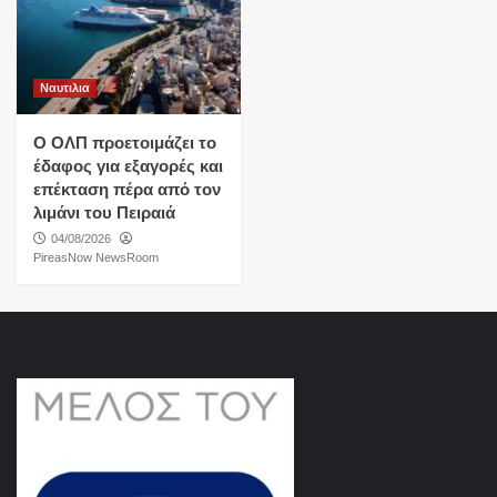
Ναυτιλια
O ΟΛΠ προετοιμάζει το
έδαφος για εξαγορές και
επέκταση πέρα από τον
λιμάνι του Πειραιά
04/08/2026
PireasNow NewsRoom