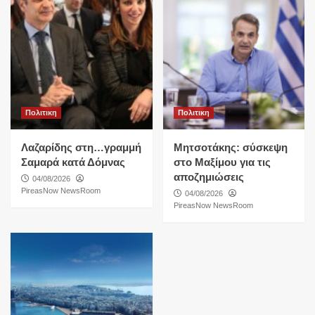
Πολιτικη
Πολιτικη
Λαζαρίδης στη…γραμμή
Μητσοτάκης: σύσκεψη
Σαμαρά κατά Δόμνας
στο Μαξίμου για τις
αποζημιώσεις
04/08/2026
PireasNow NewsRoom
04/08/2026
PireasNow NewsRoom