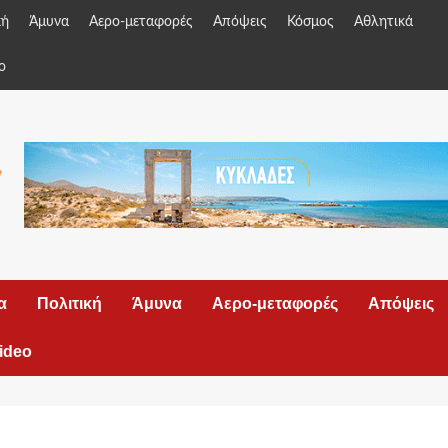
κή
Άμυνα
Αερο-μεταφορές
Απόψεις
Κόσμος
Αθλητικά
o
α
Πολιτική
Άμυνα
Αερο-μεταφορές
Απόψεις
ideo