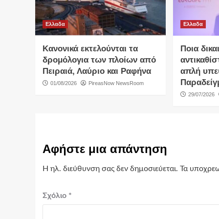
Ελλαδα
Ελλαδα
Κανονικά εκτελούνται τα
Ποια δικα
δρομόλογια των πλοίων από
αντικαθίσ
Πειραιά, Λαύριο και Ραφήνα
απλή υπε
Παραδείγ
01/08/2026
PireasNow NewsRoom
29/07/2026
Αφήστε μια απάντηση
Η ηλ. διεύθυνση σας δεν δημοσιεύεται.
Τα υποχρεω
Σχόλιο
*