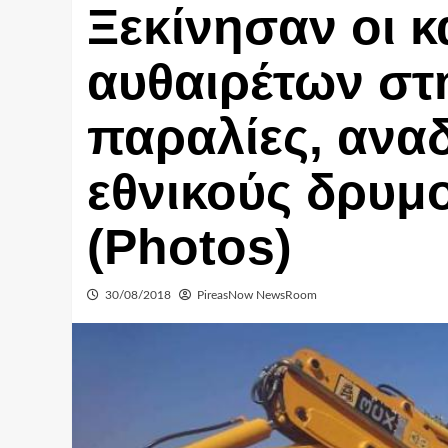
Ξεκίνησαν οι κ
αυθαιρέτων στη
παραλίες, ανα
εθνικούς δρυμο
(Photos)
30/08/2018
PireasNow NewsRoom