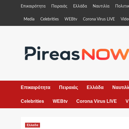
Skip
Επικαιρότητα
Πειραιάς
Ελλάδα
Ναυτιλία
Πολιτι
to
content
Media
Celebrities
WEBtv
Corona Virus LIVE
Vide
Επικαιρότητα
Πειραιάς
Ελλάδα
Ναυτιλί
Celebrities
WEBtv
Corona Virus LIVE
V
Ελλαδα