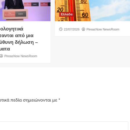
Ελλαδα
ιολογητικά
22/07/2026
PireasNow NewsRoom
τανται από μια
ύθυνη δήλωση –
ματα
PireasNow NewsRoom
τικά πεδία σημειώνονται με
*