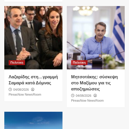
Πολιτικη
Πολιτικη
Λαζαρίδης στη…γραμμή
Μητσοτάκης: σύσκεψη
Σαμαρά κατά Δόμνας
στο Μαξίμου για τις
αποζημιώσεις
04/08/2026
PireasNow NewsRoom
04/08/2026
PireasNow NewsRoom