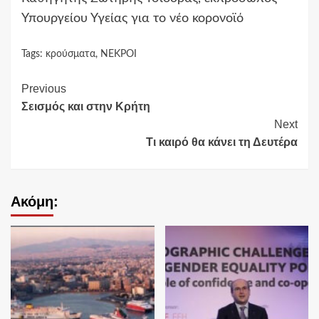
Υπουργείου Υγείας για το νέο κορονοϊό
Tags:
κρούσματα
,
ΝΕΚΡΟΙ
Continue
Previous
Σεισμός και στην Κρήτη
Reading
Next
Τι καιρό θα κάνει τη Δευτέρα
Ακόμη: