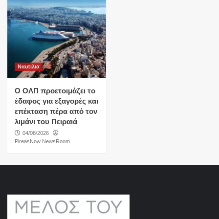
Ναυτιλια
O ΟΛΠ προετοιμάζει το
έδαφος για εξαγορές και
επέκταση πέρα από τον
λιμάνι του Πειραιά
04/08/2026
PireasNow NewsRoom