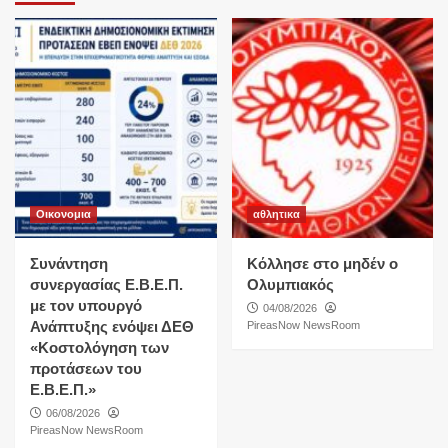
Οικονομια
αθλητικα
Συνάντηση
Κόλλησε στο μηδέν ο
συνεργασίας Ε.Β.Ε.Π.
Ολυμπιακός
με τον υπουργό
04/08/2026
Ανάπτυξης ενόψει ΔΕΘ
PireasNow NewsRoom
«Κοστολόγηση των
προτάσεων του
Ε.Β.Ε.Π.»
06/08/2026
PireasNow NewsRoom