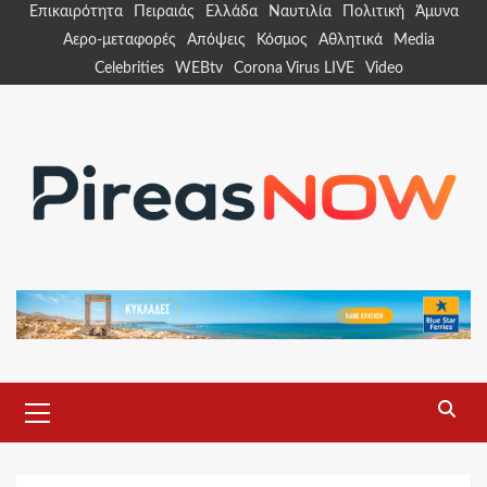
Skip
Επικαιρότητα
Πειραιάς
Ελλάδα
Ναυτιλία
Πολιτική
Άμυνα
to
Αερο-μεταφορές
Απόψεις
Κόσμος
Αθλητικά
Media
content
Celebrities
WEBtv
Corona Virus LIVE
Video
Primary
Menu