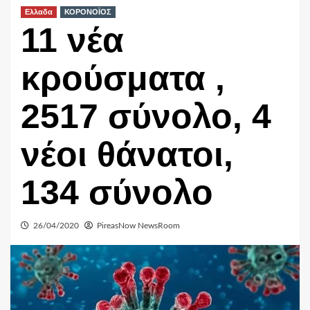
Ελλαδα
ΚΟΡΟΝΟΪΟΣ
11 νέα
κρούσματα ,
2517 σύνολο, 4
νέοι θάνατοι,
134 σύνολο
26/04/2020
PireasNow NewsRoom