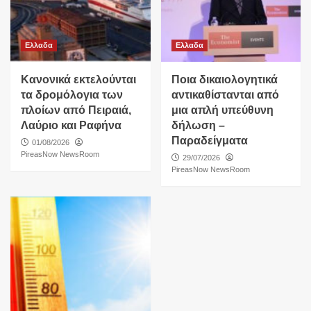
Ελλαδα
Ελλαδα
Κανονικά εκτελούνται
Ποια δικαιολογητικά
τα δρομόλογια των
αντικαθίστανται από
πλοίων από Πειραιά,
μια απλή υπεύθυνη
Λαύριο και Ραφήνα
δήλωση –
Παραδείγματα
01/08/2026
PireasNow NewsRoom
29/07/2026
PireasNow NewsRoom