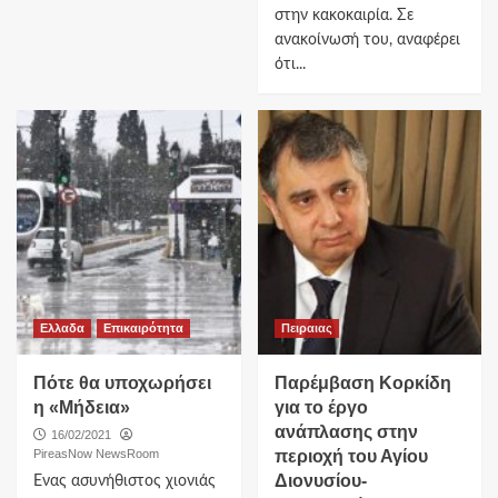
στην κακοκαιρία. Σε
ανακοίνωσή του, αναφέρει
ότι...
Ελλαδα
Επικαιρότητα
Πειραιας
Πότε θα υποχωρήσει
Παρέμβαση Κορκίδη
η «Μήδεια»
για το έργο
ανάπλασης στην
16/02/2021
PireasNow NewsRoom
περιοχή του Αγίου
Διονυσίου-
Ενας ασυνήθιστος χιονιάς