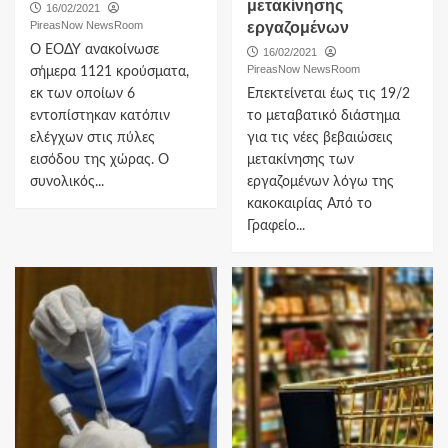
μετακίνησης
16/02/2021
PireasNow NewsRoom
εργαζομένων
Ο ΕΟΔΥ ανακοίνωσε
16/02/2021
PireasNow NewsRoom
σήμερα 1121 κρούσματα,
εκ των οποίων 6
Επεκτείνεται έως τις 19/2
εντοπίστηκαν κατόπιν
το μεταβατικό διάστημα
ελέγχων στις πύλες
για τις νέες βεβαιώσεις
εισόδου της χώρας. Ο
μετακίνησης των
συνολικός...
εργαζομένων λόγω της
κακοκαιρίας Από το
Γραφείο...