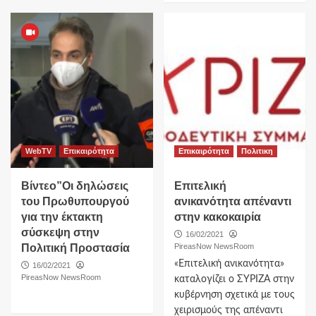
WebTV
Επικαιρότητα
Επικαιρότητα
Πολιτικη
Βίντεο”Οι δηλώσεις
Επιτελική
του Πρωθυπουργού
ανικανότητα απέναντι
για την έκτακτη
στην κακοκαιρία
σύσκεψη στην
16/02/2021
Πολιτική Προστασία
PireasNow NewsRoom
«Επιτελική ανικανότητα»
16/02/2021
PireasNow NewsRoom
καταλογίζει ο ΣΥΡΙΖΑ στην
κυβέρνηση σχετικά με τους
χειρισμούς της απέναντι