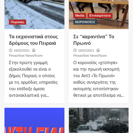
Media
Επικαιρότητα
Πειραιας
ΚΟΡΟΝΟΪΟΣ
Τα εκχιονιστικά στους
Σε “καραντίνα” Το
δρόμους του Πειραιά
Πρωινό
16/02/2021
16/02/2021
PireasNow NewsRoom
PireasNow NewsRoom
Στην πρώτη γραμμή
Ο κορονοϊός «χτύπησε»
εξακολουθεί να είναι ο
και την πρωινή εκπομπή
Δήμος Πειραιά, ο οποίος
του Ant1 «Το Πρωινό»
με τις αρμόδιες υπηρεσίες
καθώς συνεργάτες της
του επέδειξε άμεσα
εκπομπής εντοπίστηκαν
αντανακλαστικά για...
θετικοί με αποτέλεσμα να...