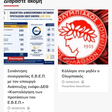
Διαβάστε ακόμη
Οικονομια
αθλητικα
Συνάντηση
Κόλλησε στο μηδέν ο
συνεργασίας Ε.Β.Ε.Π.
Ολυμπιακός
με τον υπουργό
04/08/2026
Ανάπτυξης ενόψει ΔΕΘ
PireasNow NewsRoom
«Κοστολόγηση των
προτάσεων του
Ε.Β.Ε.Π.»
06/08/2026