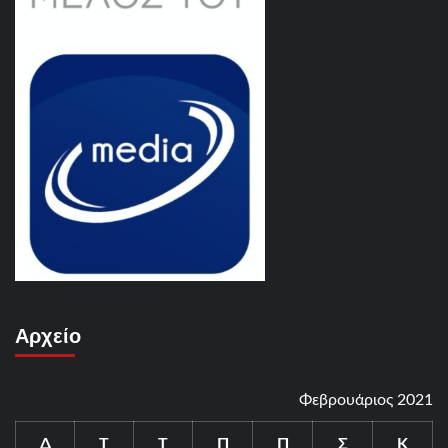
Αρχείο
Φεβρουάριος 2021
Δ
Τ
Τ
Π
Π
Σ
Κ