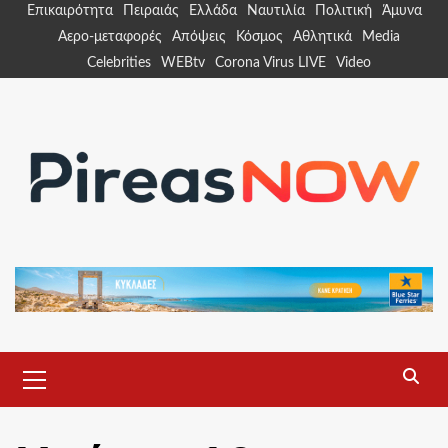
Skip
Επικαιρότητα
Πειραιάς
Ελλάδα
Ναυτιλία
Πολιτική
Άμυνα
to
Αερο-μεταφορές
Απόψεις
Κόσμος
Αθλητικά
Media
content
Celebrities
WEBtv
Corona Virus LIVE
Video
Primary
Menu