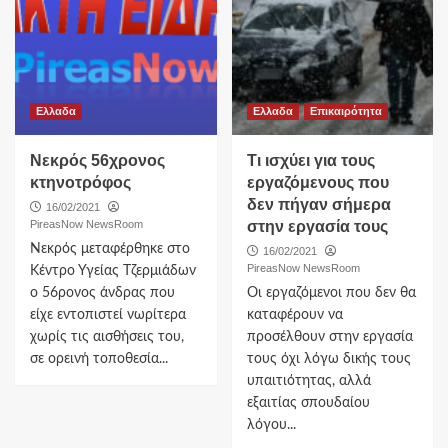
Ελλαδα
Ελλαδα
Επικαιρότητα
Νεκρός 56χρονος
Τι ισχύει για τους
κτηνοτρόφος
εργαζόμενους που
δεν πήγαν σήμερα
16/02/2021
PireasNow NewsRoom
στην εργασία τους
Νεκρός μεταφέρθηκε στο
16/02/2021
PireasNow NewsRoom
Κέντρο Υγείας Τζερμιάδων
ο 56ρονος άνδρας που
Οι εργαζόμενοι που δεν θα
είχε εντοπιστεί νωρίτερα
καταφέρουν να
χωρίς τις αισθήσεις του,
προσέλθουν στην εργασία
σε ορεινή τοποθεσία...
τους όχι λόγω δικής τους
υπαιτιότητας, αλλά
εξαιτίας σπουδαίου
λόγου...