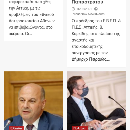
Παπαστράτου
«σφυροκοπά» από χθες
την Αττική, με τις
16/02/2021
PireasNow NewsRoom
προβλέψεις του Εθνικού
Αστεροσκοπείου Αθηνών
Ο πρόεδρος του Ε.Β.Ε.Π. &
να επιβεβαιώνονται στο
Π.Ε.Σ. Αττικής, Β.
ακέραιο. Οι...
Κορκίδης, στο πλαίσιο της
αγαστής και
εποικοδομητικής
συνεργασίας με τον
Δήμαρχο Πειραιώς,...
Ελλαδα
Πολιτικη