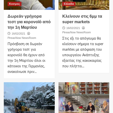
Κοσμος
Ελλαδα
Δωρεάν γρήγορα
Κλείνουν στις 6μμ τα
τεστ για κορονοϊό από
super markets
την 1η Μαρτίου
16/02/2021
PireasNow NewsRoom
16/02/2021
PireasNow NewsRoom
Στις εξι το απόγευμα θα
Πρόσβαση σε δωρεάν
κλείσουν σήμερα τα super
γρήγορα τεστ για
marktes με απόφαση του
κορονοϊό θα έχουν από
υπουργείου Ανάπτυξης
την 1η Μαρτίου όλοι οι
εξαιτίας της κακοκαιρίας
κάτοικοι της Γερμανίας,
που πλήττει...
ανακοίνωσε πριν...