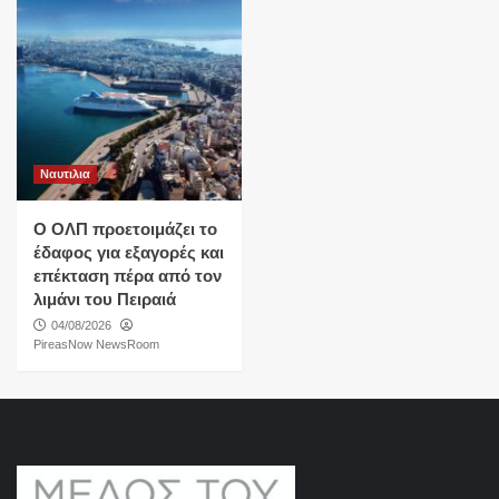
Ναυτιλια
O ΟΛΠ προετοιμάζει το
έδαφος για εξαγορές και
επέκταση πέρα από τον
λιμάνι του Πειραιά
04/08/2026
PireasNow NewsRoom