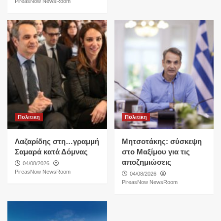
PireasNow NewsRoom
Πολιτικη
Πολιτικη
Λαζαρίδης στη…γραμμή
Μητσοτάκης: σύσκεψη
Σαμαρά κατά Δόμνας
στο Μαξίμου για τις
αποζημιώσεις
04/08/2026
PireasNow NewsRoom
04/08/2026
PireasNow NewsRoom