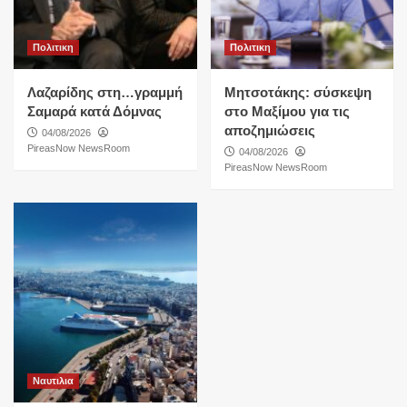
Πολιτικη
Πολιτικη
Λαζαρίδης στη…γραμμή
Μητσοτάκης: σύσκεψη
Σαμαρά κατά Δόμνας
στο Μαξίμου για τις
αποζημιώσεις
04/08/2026
PireasNow NewsRoom
04/08/2026
PireasNow NewsRoom
Ναυτιλια