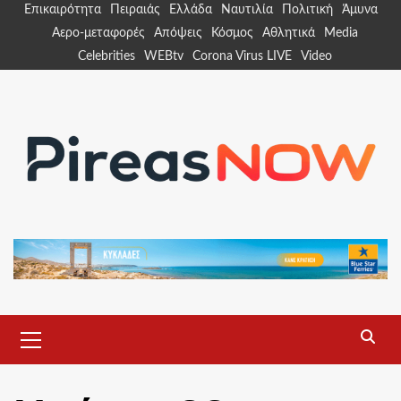
Skip
Επικαιρότητα
Πειραιάς
Ελλάδα
Ναυτιλία
Πολιτική
Άμυνα
to
Αερο-μεταφορές
Απόψεις
Κόσμος
Αθλητικά
Media
content
Celebrities
WEBtv
Corona Virus LIVE
Video
Primary
Menu