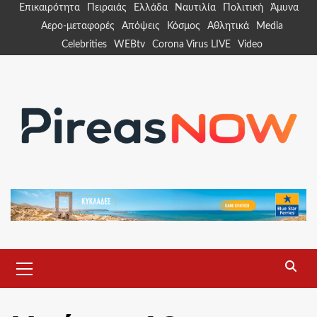
Skip
Επικαιρότητα
Πειραιάς
Ελλάδα
Ναυτιλία
Πολιτική
Άμυνα
to
Αερο-μεταφορές
Απόψεις
Κόσμος
Αθλητικά
Media
content
Celebrities
WEBtv
Corona Virus LIVE
Video
Primary
Menu