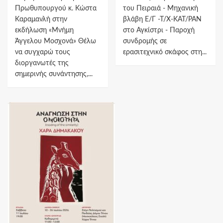
Πρωθυπουργού κ. Κώστα
του Πειραιά - Μηχανική
Καραμανλή στην
βλάβη Ε/Γ -Τ/Χ-ΚΑΤ/ΡΑΝ
εκδήλωση «Μνήμη
στο Αγκίστρι - Παροχή
Άγγελου Μοσχονά» Θέλω
συνδρομής σε
να συγχαρώ τους
ερασιτεχνικό σκάφος στη...
διοργανωτές της
σημερινής συνάντησης,...