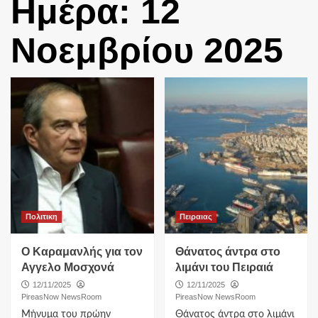
Ημέρα:
12
Νοεμβρίου 2025
Πολιτικη
Πειραιας
Ο Καραμανλής για τον
Θάνατος άντρα στο
Αγγελο Μοσχονά
λιμάνι του Πειραιά
12/11/2025
12/11/2025
PireasNow NewsRoom
PireasNow NewsRoom
Μήνυμα του πρώην
Θάνατος άντρα στο λιμάνι