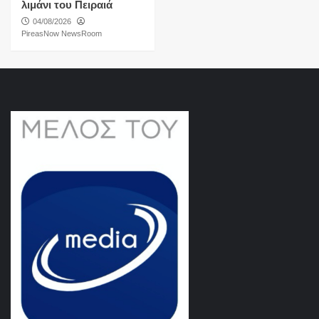
λιμάνι του Πειραιά
04/08/2026
PireasNow NewsRoom