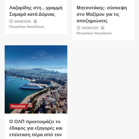
Λαζαρίδης στη…γραμμή
Μητσοτάκης: σύσκεψη
Σαμαρά κατά Δόμνας
στο Μαξίμου για τις
αποζημιώσεις
04/08/2026
PireasNow NewsRoom
04/08/2026
PireasNow NewsRoom
Ναυτιλια
O ΟΛΠ προετοιμάζει το
έδαφος για εξαγορές και
επέκταση πέρα από τον