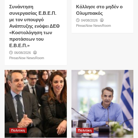
Συνάντηση
Κόλλησε στο μηδέν ο
συνεργασίας Ε.Β.Ε.Π.
Ολυμπιακός
με τον υπουργό
04/08/2026
Ανάπτυξης ενόψει ΔΕΘ
PireasNow NewsRoom
«Κοστολόγηση των
προτάσεων του
Ε.Β.Ε.Π.»
06/08/2026
PireasNow NewsRoom
Πολιτικη
Πολιτικη