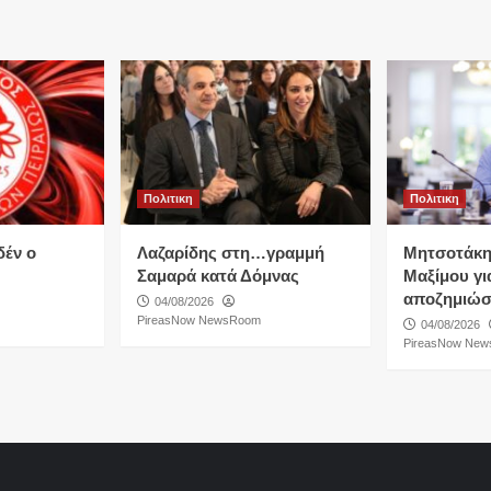
Πολιτικη
Πολιτικη
δέν ο
Λαζαρίδης στη…γραμμή
Μητσοτάκη
Σαμαρά κατά Δόμνας
Μαξίμου για
αποζημιώσ
04/08/2026
PireasNow NewsRoom
04/08/2026
PireasNow Ne