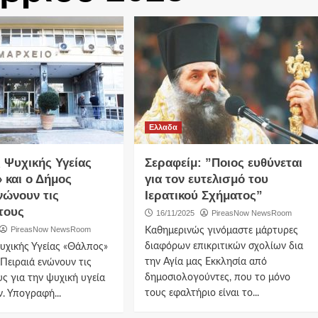
Ελλαδα
 Ψυχικής Υγείας
Σεραφείμ: ”Ποιος ευθύνεται
 και ο Δήμος
για τον ευτελισμό του
νώνουν τις
Ιερατικού Σχήματος”
τους
16/11/2025
PireasNow NewsRoom
PireasNow NewsRoom
Καθημερινώς γινόμαστε μάρτυρες
διαφόρων επικριτικών σχολίων δια
υχικής Υγείας «Θάλπος»
την Αγία μας Εκκλησία από
 Πειραιά ενώνουν τις
δημοσιολογούντες, που το μόνο
υς για την ψυχική υγεία
τους εφαλτήριο είναι το...
. Υπογραφή...