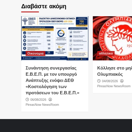
Διαβάστε ακόμη
Οικονομια
αθλητικα
Συνάντηση συνεργασίας
Κόλλησε στο μη
Ε.Β.Ε.Π. με τον υπουργό
Ολυμπιακός
Ανάπτυξης ενόψει ΔΕΘ
04/08/2026
«Κοστολόγηση των
PireasNow NewsRoom
προτάσεων του Ε.Β.Ε.Π.»
06/08/2026
PireasNow NewsRoom