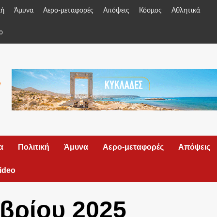
κή
Άμυνα
Αερο-μεταφορές
Απόψεις
Κόσμος
Αθλητικά
o
α
Πολιτική
Άμυνα
Αερο-μεταφορές
Απόψεις
ideo
βρίου 2025