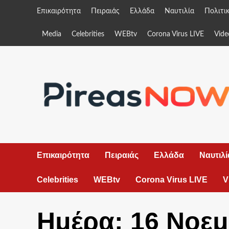
Skip
Επικαιρότητα
Πειραιάς
Ελλάδα
Ναυτιλία
Πολιτι
to
content
Media
Celebrities
WEBtv
Corona Virus LIVE
Vide
Επικαιρότητα
Πειραιάς
Ελλάδα
Ναυτιλί
Celebrities
WEBtv
Corona Virus LIVE
V
Ημέρα:
16 Νοεμ