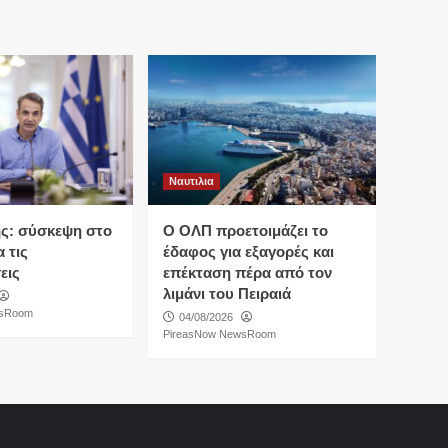
Ναυτιλια
ς: σύσκεψη στο
O ΟΛΠ προετοιμάζει το
 τις
έδαφος για εξαγορές και
εις
επέκταση πέρα από τον
λιμάνι του Πειραιά
wsRoom
04/08/2026
PireasNow NewsRoom