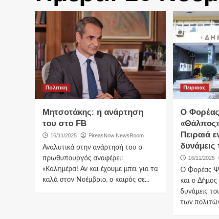
Πολιτικη
Πειραιας
Μητσοτάκης: η ανάρτηση
Ο Φορέας
του στο FB
«Θάλπος»
Πειραιά ε
16/11/2025
PireasNow NewsRoom
δυνάμεις 
Αναλυτικά στην ανάρτησή του ο
πρωθυπουργός αναφέρει:
16/11/2025
«Καλημέρα! Αν και έχουμε μπει για τα
Ο Φορέας Ψ
καλά στον Νοέμβριο, ο καιρός σε...
και ο Δήμος
δυνάμεις το
των πολιτών