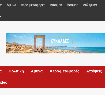
κή
Άμυνα
Αερο-μεταφορές
Απόψεις
Κόσμος
Αθλητικά
o
α
Πολιτική
Άμυνα
Αερο-μεταφορές
Απόψεις
ideo