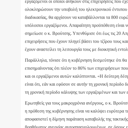
εργαζόμενοι οι οποίοι ανήκουν στις επιχειρήσεις που έχο
ολοκληρώσουν την υποβολή του ηλεκτρονικού έντυπου 
διαδικασίας, θα αρχίσουν να καταβάλλονται τα 800 ευρώ
υπόλοιποι εργαζόμενοι. Απαραίτητη προϋπόθεση είναι να
σημείωσε ο κ. Βρούτσης. Υπενθύμισε ότι έως τις 20 Απρ
επιχειρήσεις που έχουν πληγεί βάσει του τζίρου τους και
έχουν αναστείλει τη λειτουργία τους με διοικητική εντολ
Παράλληλα, τόνισε ότι η κυβέρνηση δεσμεύτηκε ότι θα 
επισημαίνοντας ότι πλέον το 86% των επιχειρήσεων που
και οι εργαζόμενοι αυτών καλύπτονται. «Η δεύτερη δέσ
είναι ότι, εάν και εφόσον σε αυτήν τη χρονική περίοδο δ
τη χρονική περίοδο κάλυψης των εργαζομένων και των
Ερωτηθείς για τους μακροχρόνια ανέργους, ο κ. Βρούτση
η πρόθεση της κυβέρνησης είναι να καλύψει ευρύτερα τις
αποφασιστεί η δίμηνη παράταση καταβολής της τακτικής 
βοηθήματος ανεργίας αυτοαπασχολουμένων, σε όσους επ