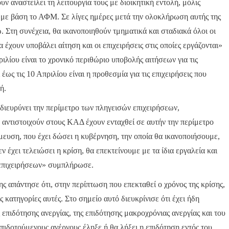
υν αναστείλει τη λειτουργία τους με διοικητική εντολή, μόλις
με βάση το ΑΦΜ. Σε λίγες ημέρες μετά την ολοκλήρωση αυτής της
. Στη συνέχεια, θα ικανοποιηθούν τμηματικά και σταδιακά όλοι οι
 έχουν υποβάλει αίτηση και οι επιχειρήσεις στις οποίες εργάζονται»
ιλίου είναι το χρονικό περιθώριο υποβολής αιτήσεων για τις
 έως τις 10 Απριλίου είναι η προθεσμία για τις επιχειρήσεις που
ή.
διευρύνει την περίμετρο των πληγεισών επιχειρήσεων,
 αντιστοιχούν στους ΚΑΔ έχουν ενταχθεί σε αυτήν την περίμετρο
μευση, που έχει δώσει η κυβέρνηση, την οποία θα ικανοποιήσουμε,
εν έχει τελειώσει η κρίση, θα επεκτείνουμε με τα ίδια εργαλεία και
 επιχειρήσεων» συμπλήρωσε.
ς απάντησε ότι, στην περίπτωση που επεκταθεί ο χρόνος της κρίσης,
 κατηγορίες αυτές. Στο σημείο αυτό διευκρίνισε ότι έχει ήδη
επιδότησης ανεργίας, της επιδότησης μακροχρόνιας ανεργίας και του
ιδοτούμενους ανέργους έληξε ή θα λήξει η επιδότηση εντός του