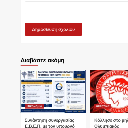
Διαβάστε ακόμη
Οικονομια
αθλητικα
Συνάντηση συνεργασίας
Κόλλησε στο μη
Ε.Β.Ε.Π. με τον υπουργό
Ολυμπιακός