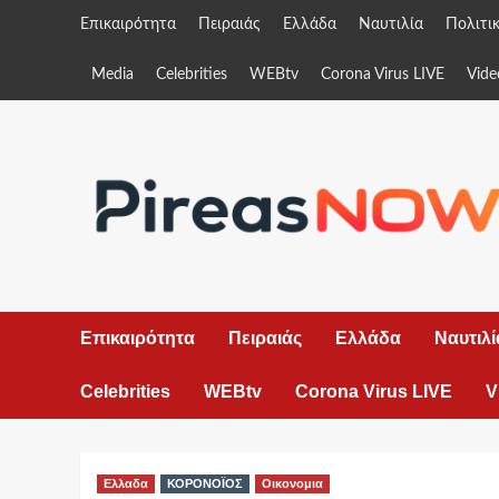
Skip
Επικαιρότητα
Πειραιάς
Ελλάδα
Ναυτιλία
Πολιτι
to
content
Media
Celebrities
WEBtv
Corona Virus LIVE
Vide
Επικαιρότητα
Πειραιάς
Ελλάδα
Ναυτιλί
Celebrities
WEBtv
Corona Virus LIVE
V
Ελλαδα
ΚΟΡΟΝΟΪΟΣ
Οικονομια