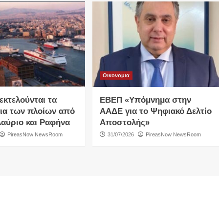
Οικονομια
εκτελούνται τα
ΕΒΕΠ «Υπόμνημα στην
ια των πλοίων από
ΑΑΔΕ για το Ψηφιακό Δελτίο
Λαύριο και Ραφήνα
Αποστολής»
PireasNow NewsRoom
31/07/2026
PireasNow NewsRoom