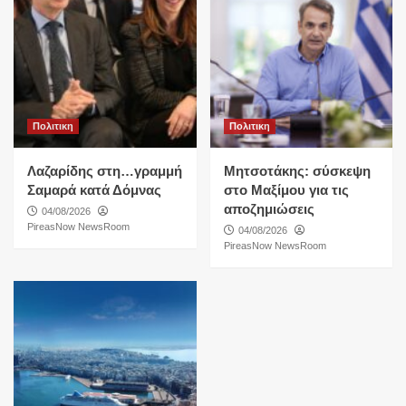
Πολιτικη
Πολιτικη
Λαζαρίδης στη…γραμμή
Μητσοτάκης: σύσκεψη
Σαμαρά κατά Δόμνας
στο Μαξίμου για τις
αποζημιώσεις
04/08/2026
PireasNow NewsRoom
04/08/2026
PireasNow NewsRoom