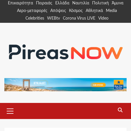
Skip
Επικαιρότητα
Πειραιάς
Ελλάδα
Ναυτιλία
Πολιτική
Άμυνα
to
Αερο-μεταφορές
Απόψεις
Κόσμος
Αθλητικά
Media
content
Celebrities
WEBtv
Corona Virus LIVE
Video
Primary
Menu