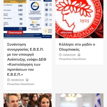
Οικονομια
αθλητικα
Συνάντηση
Κόλλησε στο μηδέν ο
συνεργασίας Ε.Β.Ε.Π.
Ολυμπιακός
με τον υπουργό
04/08/2026
Ανάπτυξης ενόψει ΔΕΘ
PireasNow NewsRoom
«Κοστολόγηση των
προτάσεων του
Ε.Β.Ε.Π.»
06/08/2026
PireasNow NewsRoom