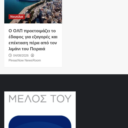
Ναυτιλια
O ΟΛΠ προετοιμάζει το
έδαφος για εξαγορές και
επέκταση πέρα από τον
λιμάνι του Πειραιά
04/08/2026
PireasNow NewsRoom