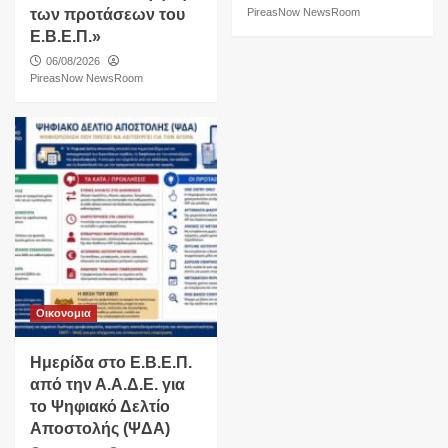
των προτάσεων του
PireasNow NewsRoom
Ε.Β.Ε.Π.»
06/08/2026
PireasNow NewsRoom
Οικονομια
Ημερίδα στο Ε.Β.Ε.Π.
από την Α.Α.Δ.Ε. για
το Ψηφιακό Δελτίο
Αποστολής (ΨΔΑ)