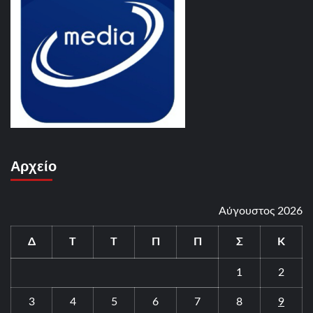
Αρχείο
Αύγουστος 2026
Δ
Τ
Τ
Π
Π
Σ
Κ
1
2
3
4
5
6
7
8
9