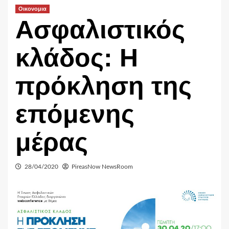
Οικονομια
Ασφαλιστικός
κλάδος: Η
πρόκληση της
επόμενης
μέρας
28/04/2020
PireasNow NewsRoom