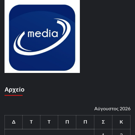
Αρχείο
Αύγουστος 2026
Δ
Τ
Τ
Π
Π
Σ
Κ