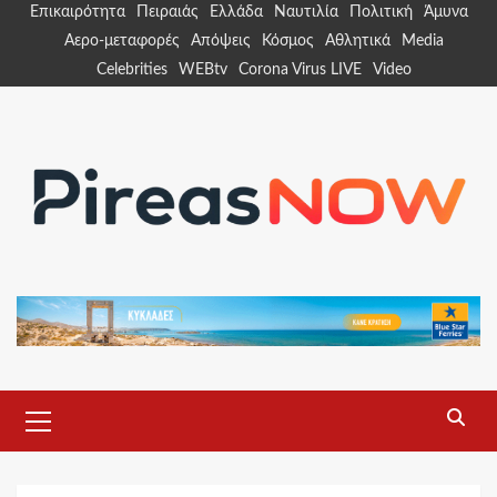
Skip
Επικαιρότητα
Πειραιάς
Ελλάδα
Ναυτιλία
Πολιτική
Άμυνα
to
Αερο-μεταφορές
Απόψεις
Κόσμος
Αθλητικά
Media
content
Celebrities
WEBtv
Corona Virus LIVE
Video
Primary
Menu