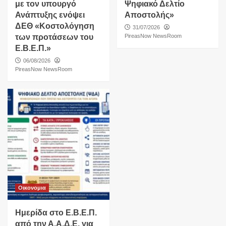
με τον υπουργό
Ψηφιακό Δελτίο
Ανάπτυξης ενόψει
Αποστολής»
ΔΕΘ «Κοστολόγηση
31/07/2026
των προτάσεων του
PireasNow NewsRoom
Ε.Β.Ε.Π.»
06/08/2026
PireasNow NewsRoom
Οικονομια
Ημερίδα στο Ε.Β.Ε.Π.
από την Α.Α.Δ.Ε. για