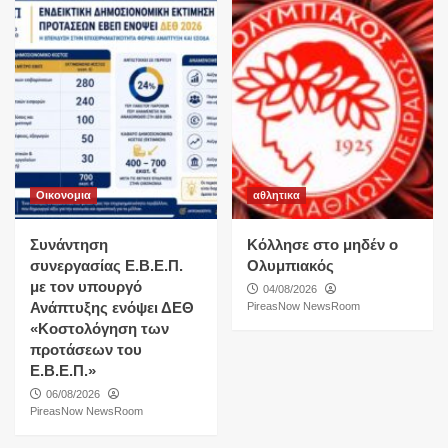
Οικονομια
αθλητικα
Συνάντηση
Κόλλησε στο μηδέν ο
συνεργασίας Ε.Β.Ε.Π.
Ολυμπιακός
με τον υπουργό
04/08/2026
Ανάπτυξης ενόψει ΔΕΘ
PireasNow NewsRoom
«Κοστολόγηση των
προτάσεων του
Ε.Β.Ε.Π.»
06/08/2026
PireasNow NewsRoom