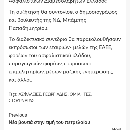
Ασφαλιστικών Διαμεσολαβητών Ελλάδος
Τη συζήτηση θα συντονίσει ο δημοσιογράφος
και βουλευτής της ΝΔ, Μπάμπης
Παπαδημητρίου.
Tο διαδικτυακό συνέδριο θα παρακολουθήσουν
εκπρόσωποι των εταιριών- μελών της ΕΑΕΕ,
φορέων του ασφαλιστικού κλάδου,
παραγωγικών φορέων, εκπρόσωποι
επιμελητηρίων, μέσων μαζικής ενημέρωσης,
και άλλοι.
Tags:
ΑΣΦΑΛΕΙΕΣ
,
ΓΕΩΡΓΙΑΔΗΣ
,
ΟΜΙΛΗΤΕΣ
,
ΣΤΟΥΡΝΑΡΑΣ
Continue
Previous
Νέα βουτιά στην τιμή του πετρελαίου
Reading
Next