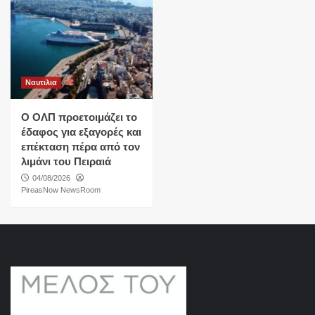
Ναυτιλια
O ΟΛΠ προετοιμάζει το
έδαφος για εξαγορές και
επέκταση πέρα από τον
λιμάνι του Πειραιά
04/08/2026
PireasNow NewsRoom