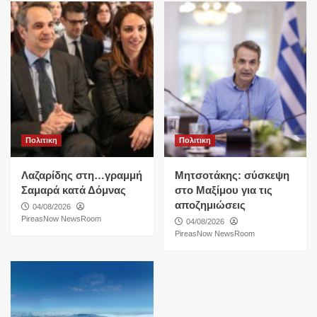
Πολιτικη
Πολιτικη
Λαζαρίδης στη…γραμμή
Μητσοτάκης: σύσκεψη
Σαμαρά κατά Δόμνας
στο Μαξίμου για τις
αποζημιώσεις
04/08/2026
PireasNow NewsRoom
04/08/2026
PireasNow NewsRoom