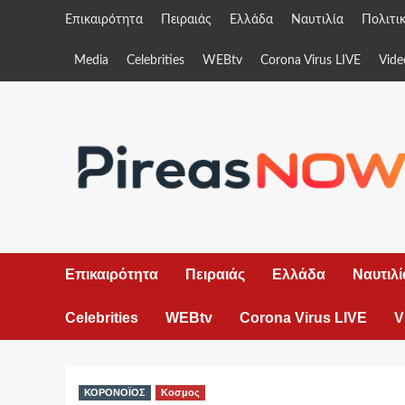
Skip
Επικαιρότητα
Πειραιάς
Ελλάδα
Ναυτιλία
Πολιτι
to
content
Media
Celebrities
WEBtv
Corona Virus LIVE
Vide
Επικαιρότητα
Πειραιάς
Ελλάδα
Ναυτιλί
Celebrities
WEBtv
Corona Virus LIVE
V
ΚΟΡΟΝΟΪΟΣ
Κοσμος