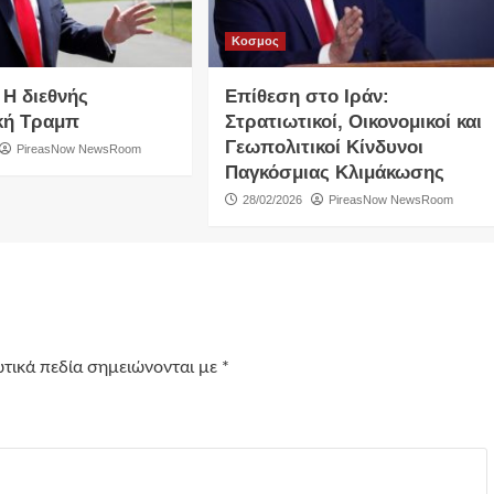
Κοσμος
 Η διεθνής
Επίθεση στο Ιράν:
κή Τραμπ
Στρατιωτικοί, Οικονομικοί και
Γεωπολιτικοί Κίνδυνοι
PireasNow NewsRoom
Παγκόσμιας Κλιμάκωσης
28/02/2026
PireasNow NewsRoom
τικά πεδία σημειώνονται με
*