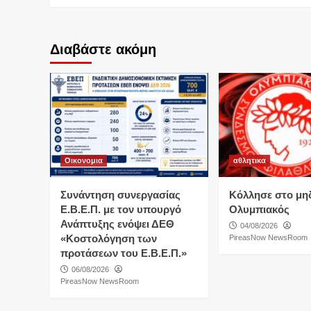
Διαβάστε ακόμη
Οικονομια
αθλητικα
Συνάντηση συνεργασίας
Κόλλησε στο μη
Ε.Β.Ε.Π. με τον υπουργό
Ολυμπιακός
Ανάπτυξης ενόψει ΔΕΘ
04/08/2026
«Κοστολόγηση των
PireasNow NewsRoom
προτάσεων του Ε.Β.Ε.Π.»
06/08/2026
PireasNow NewsRoom