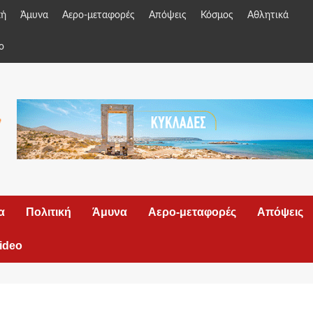
κή
Άμυνα
Αερο-μεταφορές
Απόψεις
Κόσμος
Αθλητικά
o
α
Πολιτική
Άμυνα
Αερο-μεταφορές
Απόψεις
ideo